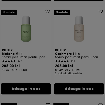
Noutate
Noutate
PHLUR
PHLUR
Matcha Milk
Cashmere Skin
Spray parfumat pentru par si corp
Spray parfumat pentru par si corp
244
271
205,00 Lei
205,00 Lei
85,42 Lei
/
100ml
85,42 Lei
/
100ml
2 variante disponibile
Adauga in cos
Adauga in cos