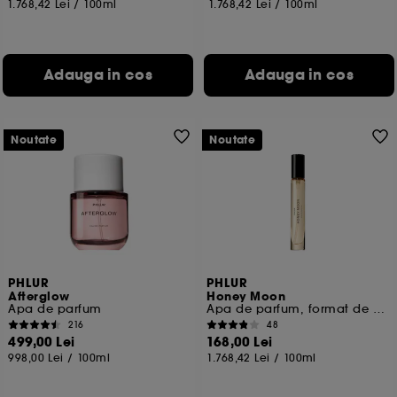
1.768,42 Lei
/
100ml
1.768,42 Lei
/
100ml
Adauga in cos
Adauga in cos
Noutate
Noutate
PHLUR
PHLUR
Afterglow
Honey Moon
Apa de parfum
Apa de parfum, format de voiaj
216
48
499,00 Lei
168,00 Lei
998,00 Lei
/
100ml
1.768,42 Lei
/
100ml