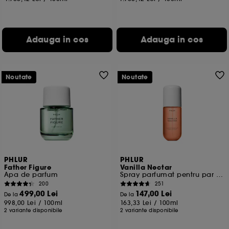
Adauga in cos
Adauga in cos
Noutate
Noutate
PHLUR
PHLUR
Father Figure
Vanilla Nectar
Apa de parfum
Spray parfumat pentru par si corp
200
251
499,00 Lei
147,00 Lei
De la
De la
998,00 Lei
/
100ml
163,33 Lei
/
100ml
2 variante disponibile
2 variante disponibile