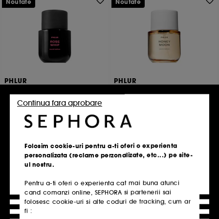
Noutate
Noutate
PHLUR
PHLUR
Rose Whip
Honey Moon
Apa de parfum
Apa de parfum
Continua fara aprobare
232
182
499,00 Lei
499,00 Lei
998,00 Lei
/
100ml
998,00 Lei
/
100ml
Folosim cookie-uri pentru a-ti oferi o experienta
personalizata (reclame perzonalizate, etc...) pe site-
Adauga in cos
Adauga in cos
ul nostru.
Pentru a-ti oferi o experienta cat mai buna atunci
cand comanzi online, SEPHORA si partenerii sai
Noutate
Noutate
folosesc cookie-uri si alte coduri de tracking, cum ar
fi :