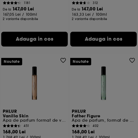
1181
312
147,00 Lei
147,00 Lei
De la
De la
167,05 Lei
/
100ml
163,33 Lei
/
100ml
2 variante disponibile
2 variante disponibile
Adauga in cos
Adauga in cos
Noutate
Noutate
PHLUR
PHLUR
Vanilla Skin
Father Figure
Apa de parfum format de voiaj
Apa de parfum, format de voiaj
451
402
168,00 Lei
168,00 Lei
1.768,42 Lei
/
100ml
1.768,42 Lei
/
100ml