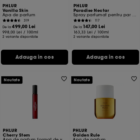
toate". Poti alege sa iti modifici preferintele oricand.
PHLUR
PHLUR
Daca doresti mai multe informatii despre cookie-urile
Vanilla Skin
Paradise Nectar
Apa de parfum
Spray parfumat pentru par si corp
folosite, click
aici
.
319
117
499,00 Lei
147,00 Lei
De la
De la
998,00 Lei
/
100ml
163,33 Lei
/
100ml
2 variante disponibile
2 variante disponibile
Adauga in cos
Adauga in cos
Noutate
Noutate
PHLUR
PHLUR
Cherry Stem
Golden Rule
Apa de parfum format de voiaj
Apa de parfum