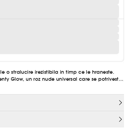
o stralucire irezistibila in timp ce le hraneste.
enty Glow, un roz nude universal care se potriveste
ta formulei sale bogate in unt de shea si arata mai
non-lipicioasa. Plusul: aroma sa de