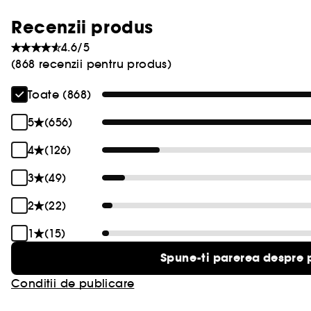
Recenzii produs
4.6/5
(868 recenzii pentru produs)
Toate (868)
5
(656)
4
(126)
3
(49)
2
(22)
1
(15)
Spune-ti parerea despre 
Conditii de publicare