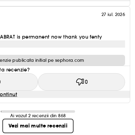
27 iul. 2026
ABRAT is permanent now thank you fenty
enzie publicata initial pe sephora.com
sta recenzie?
0
0
ontinut
Ai vazut 2 recenzii din 868
Vezi mai multe recenzii