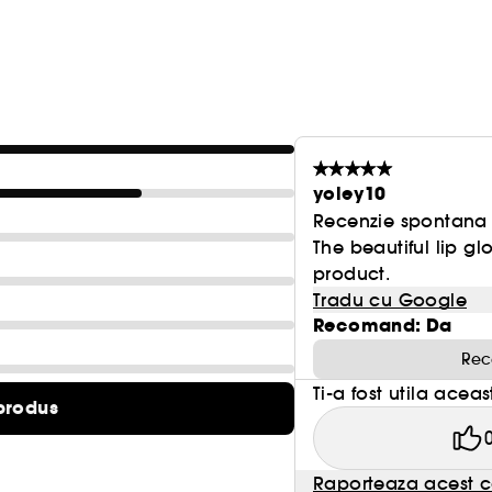
yoley10
Recenzie spontana f
The beautiful lip gl
product.
Tradu cu Google
Recomand: Da
Rec
Ti-a fost utila acea
produs
Raporteaza acest c