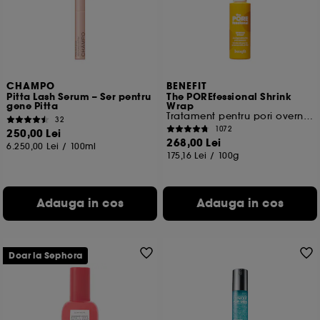
Cu exceptia cookie-urilor tehnice, plasarea si citirea
celorlalte necesita acordul tau. Poti sa iti personalizezi
alegerile privind plasarea acestor cookies folosind
optiunea "Schimba preferintele" de mai jos, sau poti
apasa butonul de "Accepta toate" sau "Respinge
toate". Poti alege sa iti modifici preferintele oricand.
CHAMPO
BENEFIT
Pitta Lash Serum – Ser pentru
The POREfessional Shrink
Daca doresti mai multe informatii despre cookie-urile
gene Pitta
Wrap
folosite, click
aici
.
Tratament pentru pori overnight AHA+PHA
32
1072
250,00 Lei
268,00 Lei
6.250,00 Lei
/
100ml
175,16 Lei
/
100g
Adauga in cos
Adauga in cos
Doar la Sephora