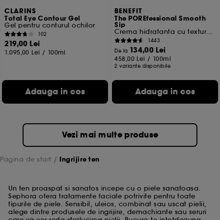
CLARINS
BENEFIT
Total Eye Contour Gel
The POREfessional Smooth
Sip
Gel pentru conturul ochilor
Crema hidratanta cu textura gel pentru pori
102
1443
219,00 Lei
134,00 Lei
De la
1.095,00 Lei
/
100ml
458,00 Lei
/
100ml
2 variante disponibile
Adauga in cos
Adauga in cos
Vezi mai multe produse
Pagina de start
Ingrijire ten
Un ten proaspat si sanatos incepe cu o piele sanatoasa.
Sephora ofera tratamente faciale potrivite pentru toate
tipurile de piele. Sensibil, uleios, combinat sau uscat pielii,
alege dintre produsele de ingrijire, demachiante sau seruri
care va vor reda stralucirea pielii. Bucura-te intotdeauna