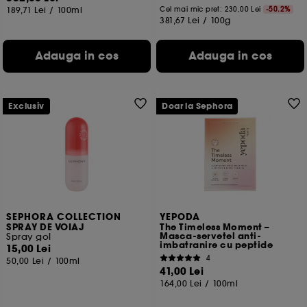
189,71 Lei
/
100ml
Cel mai mic pret:
230,00 Lei
-50.2%
381,67 Lei
/
100g
Adauga in cos
Adauga in cos
Exclusiv
Doar la Sephora
SEPHORA COLLECTION
YEPODA
SPRAY DE VOIAJ
The Timeless Moment –
Masca-servetel anti-
Spray gol
imbatranire cu peptide
15,00 Lei
4
50,00 Lei
/
100ml
41,00 Lei
164,00 Lei
/
100ml