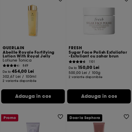
GUERLAIN
FRESH
Abeille Royale Fortifying
Sugar Face Polish Exfoliator
Lotion With Royal Jelly
-Exfoliant cu zahar brun
Lotiune Tonica
1101
849
150,00 Lei
De la
454,00 Lei
De la
500,00 Lei
/
100g
302,67 Lei
/
100ml
2 variante disponibile
2 variante disponibile
Adauga in cos
Adauga in cos
Promo
Doar la Sephora