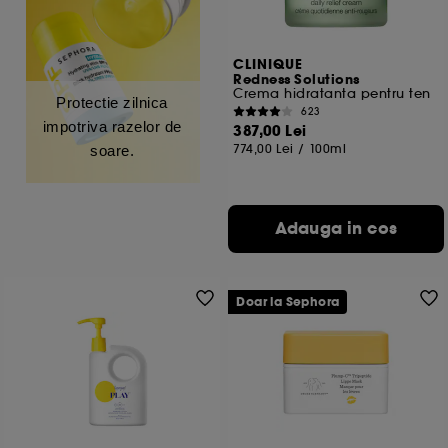
CLINIQUE
Redness Solutions
Crema hidratanta pentru ten
Protectie zilnica
623
impotriva razelor de
387,00 Lei
774,00 Lei
/
100ml
soare.
Adauga in cos
Doar la Sephora