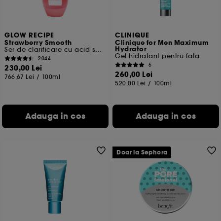
GLOW RECIPE
CLINIQUE
Strawberry Smooth
Clinique for Men Maximum
Hydrator
Ser de clarificare cu acid salicilic, AHA si BHA
Gel hidratant pentru fata
2044
6
230,00 Lei
260,00 Lei
766,67 Lei
/
100ml
520,00 Lei
/
100ml
Adauga in cos
Adauga in cos
Doar la Sephora