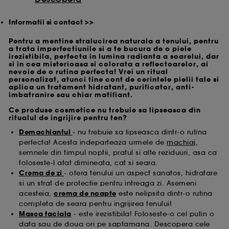
Informatii si contact >>
Pentru a mentine stralucirea naturala a tenului, pentru
a trata imperfectiunile si a te bucura de o piele
irezistibila, perfecta in lumina radianta a soarelui, dar
si in cea misterioasa si colorata a reflectoarelor, ai
nevoie de o rutina perfecta! Vrei un ritual
personalizat, atunci tine cont de cerintele pielii tale si
aplica un tratament hidratant, purificator, anti-
imbatranire sau chiar matifiant.
Ce produse cosmetice nu trebuie sa lipseasca din
ritualul de ingrijire pentru ten?
Demachiantul
- nu trebuie sa lipseasca dintr-o rutina
perfecta! Acesta indeparteaza urmele de
machiaj
,
semnele din timpul noptii, praful si alte reziduuri, asa ca
foloseste-l atat dimineata, cat si seara.
Crema de zi
- ofera tenului un aspect sanatos, hidratare
si un strat de protectie pentru intreaga zi. Asemeni
acesteia,
crema de noapte
este nelipsita dintr-o rutina
completa de seara pentru ingrijirea tenului!
Masca faciala
- este irezistibila! Foloseste-o cel putin o
data sau de doua ori pe saptamana. Descopera cele