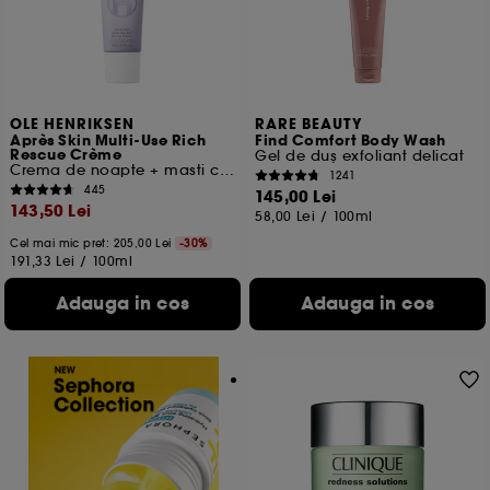
OLE HENRIKSEN
RARE BEAUTY
Après Skin Multi-Use Rich
Find Comfort Body Wash
Rescue Crème
Gel de duș exfoliant delicat
Crema de noapte + masti cu ceramide
1241
445
145,00 Lei
143,50 Lei
58,00 Lei
/
100ml
Cel mai mic pret:
205,00 Lei
-30%
191,33 Lei
/
100ml
Adauga in cos
Adauga in cos