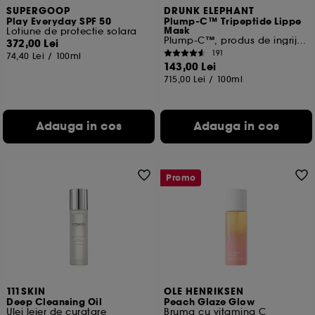
SUPERGOOP
DRUNK ELEPHANT
Play Everyday SPF 50
Plump-C™ Tripeptide Lippe
Mask
Lotiune de protectie solara
Plump-C™, produs de ingrijire a buzelor
372,00 Lei
191
74,40 Lei
/
100ml
143,00 Lei
715,00 Lei
/
100ml
Adauga in cos
Adauga in cos
Promo
111SKIN
OLE HENRIKSEN
Deep Cleansing Oil
Peach Glaze Glow
Ulei lejer de curatare
Bruma cu vitamina C