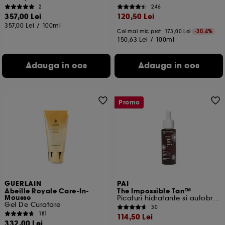
2
246
357,00 Lei
120,50 Lei
357,00 Lei
/
100ml
Cel mai mic pret:
173,00 Lei
-30.4%
150,63 Lei
/
100ml
Adauga in cos
Adauga in cos
Promo
GUERLAIN
PAI
Abeille Royale Care-In-
The Impossible Tan™
Mousse
Picaturi hidratante si autobronzante
Gel De Curatare
30
181
114,50 Lei
332,00 Lei