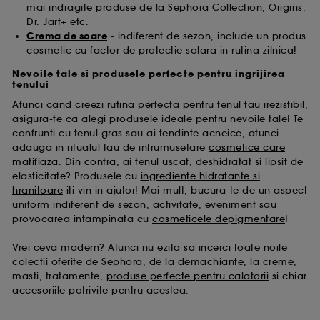
mai indragite produse de la Sephora Collection, Origins,
Dr. Jart+ etc.
Crema de soare
- indiferent de sezon, include un produs
cosmetic cu factor de protectie solara in rutina zilnica!
Nevoile tale si produsele perfecte pentru ingrijirea
tenului
Atunci cand creezi rutina perfecta pentru tenul tau irezistibil,
asigura-te ca alegi produsele ideale pentru nevoile tale! Te
confrunti cu tenul gras sau ai tendinte acneice, atunci
adauga in ritualul tau de infrumusetare
cosmetice care
matifiaza
. Din contra, ai tenul uscat, deshidratat si lipsit de
elasticitate? Produsele cu
ingrediente hidratante si
hranitoare
iti vin in ajutor! Mai mult, bucura-te de un aspect
uniform indiferent de sezon, activitate, eveniment sau
provocarea intampinata cu
cosmeticele depigmentare
!
Vrei ceva modern? Atunci nu ezita sa incerci toate noile
colectii oferite de Sephora, de la demachiante, la creme,
masti, tratamente,
produse perfecte pentru calatorii
si chiar
accesoriile potrivite pentru acestea.