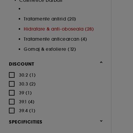
Cosmetice barbati
de navigare pentru a imbunatati performa
Cookie-uri pentru securizarea platilor on
Tratamente antirid (20)
Hidratare & anti-oboseala (28)
Tratamente anticearcan (4)
De asemenea, Google colecteaza si partajeaza 
Gomaj & exfoliere (12)
sunt reglementate de Politica de confidenti
configurare consultati pagina
https://busine
DISCOUNT
30.2 (1)
30.3 (2)
Cu exceptia cookie-urilor tehnice, plasarea si
cookies folosind optiunea "Schimba preferint
39 (1)
modifici preferintele oricand. Daca doresti m
39.1 (4)
39.4 (1)
SPECIFICITIES
Oferta speciala (2)