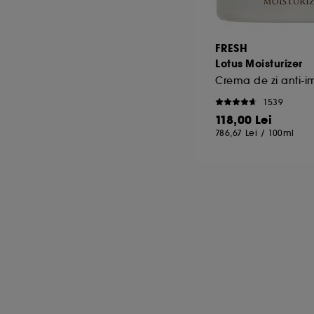
nta site-ului.
line :
ne permit sa evitam platile frauduloase si furtul de 
FRESH
Lotus Moisturizer
cu noi anumite informatii si toate functionalitatile si se
1539
alitate Google. Pentru mai multe informatii despre drept
118,00 Lei
ss.safety.google/privacy/
786,67 Lei
/
100ml
 citirea celorlalte necesita acordul tau. Poti sa iti person
ele" de mai jos, sau poti apasa butonul de "Accepta toate"
ai multe informatii despre cookie-urile folosite, click
aici