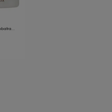
identitate.
Crema de zi anti-imbatranire cu lotus si vitamina E
rviciile Google disponible pe site-ul nostru
urile dummeavoastra so optiunile de
alizezi alegerile privind plasarea acestor
 sau "Respinge toate". Poti alege sa iti
.