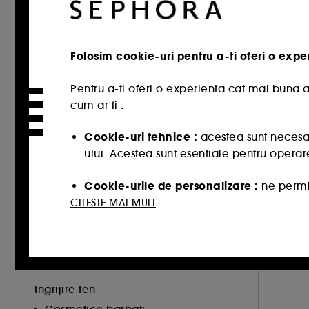
COLLISTAR (1)
S
DERMALOGICA (1)
F
Folosim cookie-uri pentru a-ti oferi o expe
DIOR (2)
FRESH (2)
Pentru a-ti oferi o experienta cat mai buna a
7
LANEIGE (1)
cum ar fi :
Ce
RITUALS (2)
-
Cookie-uri tehnice :
acestea sunt necesar
14
SEPHORA COLLECTION (2)
ului. Acestea sunt esentiale pentru operare
SHISEIDO (2)
PRICE
Cookie-urile de personalizare :
ne permit
potriveste cel mai bine, cat si sa iti oerim
CITESTE MAI MULT
Cookie-urile publicitate si de retele de s
inclusiv pe site-urile partenere si retelele 
CATEGORY
online.
Ingrijire ten
Cookie-uri de masurarea a audientei :
n