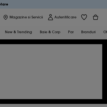
ptare
Magazine
si Servicii
Autentificare
New & Trending
Baie & Corp
Par
Branduri
Of