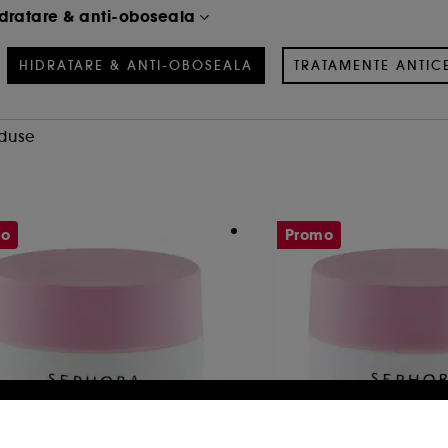
dratare & anti-oboseala
HIDRATARE & ANTI-OBOSEALA
TRATAMENTE ANTI
oduse
mo
Promo