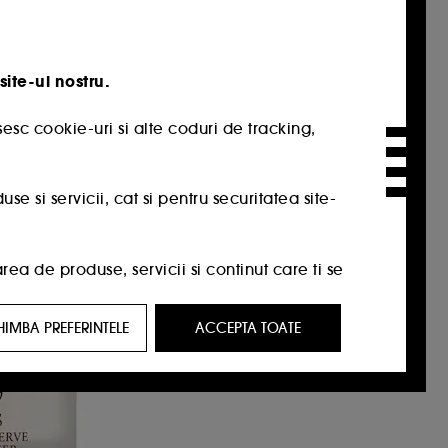
TION
FRESH
m
Lotus Dream Cream
site-ul nostru.
itate
Crema de noapte anti-imbatranire cu lotus si vitamina E
1716
esc cookie-uri si alte coduri de tracking,
129,00 Lei
De la
860,00 Lei
/
100ml
04,00 Lei
 si servicii, cat si pentru securitatea site-
a de produse, servicii si continut care ti se
HIMBA PREFERINTELE
ACCEPTA TOATE
t care ar putea sa-ti placa, prin reclame,
ricul tau de navigare si interactiunile tale
tatori de pe site-ul nostru si obiceiurile lor