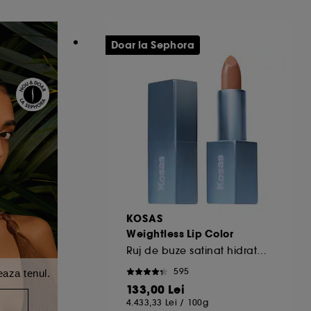
Doar la Sephora
KOSAS
Weightless Lip Color
Ruj de buze satinat hidratant
595
eaza tenul.
133,00 Lei
A
4.433,33 Lei
/
100g