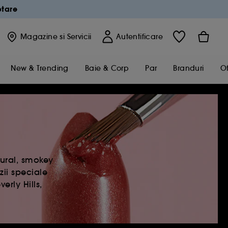
ptare
Magazine
si Servicii
Autentificare
New & Trending
Baie & Corp
Par
Branduri
Of
tural, smokey
ii speciale
rly Hills,