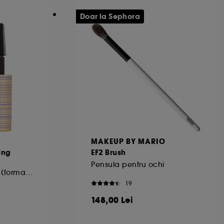
urile dummeavoastra so optiunile de
Doar la Sephora
alizezi alegerile privind plasarea acestor
 sau "Respinge toate". Poti alege sa iti
.
MAKEUP BY MARIO
ing
EF2 Brush
Pensula pentru ochi
Mascara XL tubing (format călătorie)
19
148,00 Lei