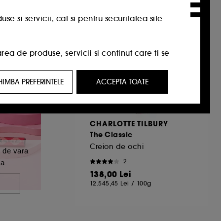
 si servicii, cat si pentru securitatea site-
a de produse, servicii si continut care ti se
HIMBA PREFERINTELE
ACCEPTA TOATE
t care ar putea sa-ti placa, prin reclame,
ricul tau de navigare si interactiunile tale
CHARLOTTE TILBURY
The Classic
tatori de pe site-ul nostru si obiceiurile lor
Creion de ochi
 de vara
2
ta
identitate.
138,00 Lei
A
12.545,45 Lei
/
100g
rviciile Google disponible pe site-ul nostru