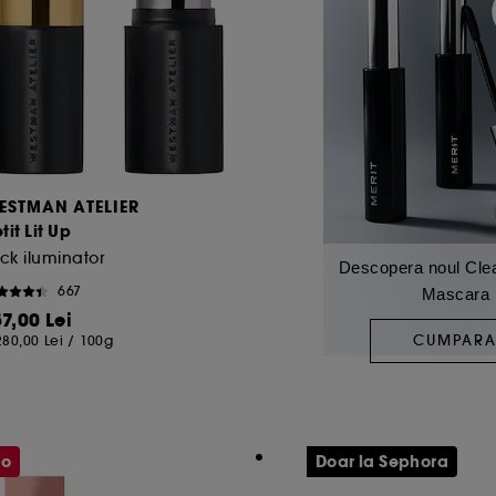
ESTMAN ATELIER
tit Lit Up
ick iluminator
Descopera noul Cle
667
Mascara
57,00 Lei
CUMPAR
280,00 Lei
/
100g
mo
Doar la Sephora