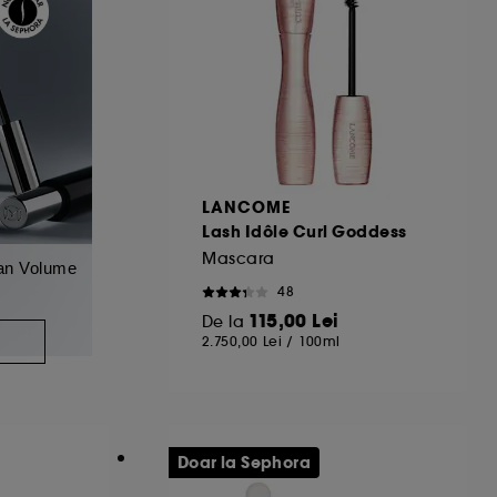
LANCOME
Lash Idôle Curl Goddess
Mascara
an Volume
48
115,00 Lei
De la
A
2.750,00 Lei
/
100ml
Doar la Sephora