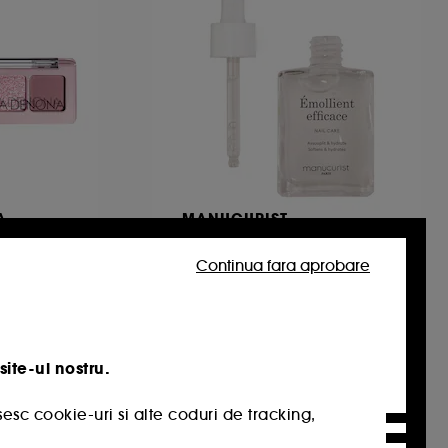
A
MANUCURIST
Nail Care
Paleta de farduri de pleoape
Solutie pentru indepartarea cuticulelor
Continua fara aprobare
74
85,00 Lei
566,67 Lei
/
100ml
site-ul nostru.
esc cookie-uri si alte coduri de tracking,