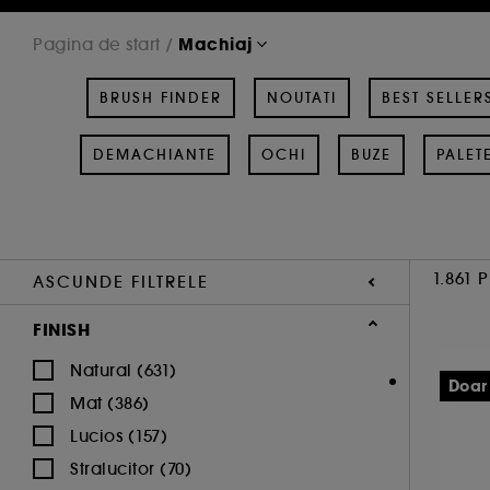
Machiaj
Pagina de start
BRUSH FINDER
NOUTATI
BEST SELLER
DEMACHIANTE
OCHI
BUZE
PALET
1.861 
ASCUNDE FILTRELE
FINISH
Natural (631)
Doar
Mat (386)
Lucios (157)
Stralucitor (70)