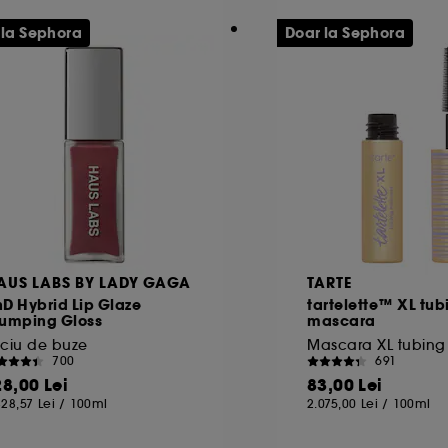
alitate Google. Pentru mai multe informatii despre drept
ss.safety.google/privacy/
 la Sephora
Doar la Sephora
 citirea celorlalte necesita acordul tau. Poti sa iti person
ele" de mai jos, sau poti apasa butonul de "Accepta toate"
ai multe informatii despre cookie-urile folosite, click
aici
AUS LABS BY LADY GAGA
TARTE
D Hybrid Lip Glaze
tartelette™ XL tub
lumping Gloss
mascara
ciu de buze
700
691
28,00 Lei
83,00 Lei
828,57 Lei
/
100ml
2.075,00 Lei
/
100ml