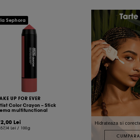
 la Sephora
AKE UP FOR EVER
tist Color Crayon – Stick
rema multifunctional
72,00 Lei
Hidrateaza si corect
457,14 Lei
/
100g
CUMPAR