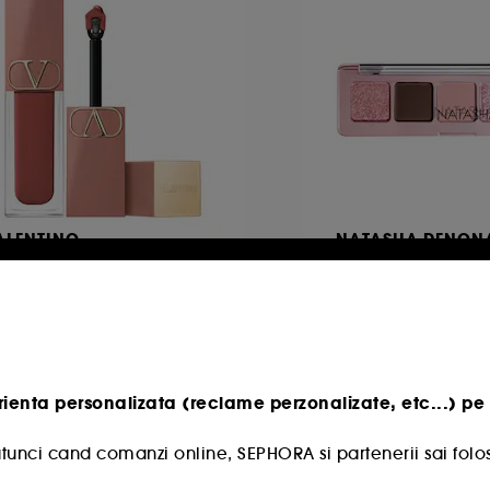
ALENTINO
NATASHA DENON
quirosso
Mini Rose Palette
Culoare lichida mata intensa pentru buze si obraji
11
118
135,50 Lei
e la
155,00 Lei
3.100,00 Lei
/
100g
l mai mic pret:
201,00 Lei
32.6%
rienta personalizata (reclame perzonalizate, etc...) pe 
6,22 Lei
/
100g
tunci cand comanzi online, SEPHORA si partenerii sai folos