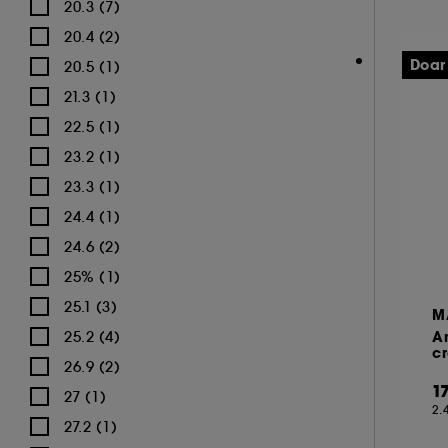
RITUALS (1)
20.3 (7)
RMS BEAUTY (1)
20.4 (2)
SEASONLY (1)
Doar
20.5 (1)
SEPHORA COLLECTION (196)
21.3 (1)
SEPHORA FAVORITES (1)
22.5 (1)
SHISEIDO (5)
23.2 (1)
SOL DE JANEIRO (1)
23.3 (1)
SUMMER FRIDAYS (11)
24.4 (1)
TARTE (75)
24.6 (2)
Tarte (8)
25% (1)
TATCHA (2)
25.1 (3)
M
THE INKEY LIST (3)
25.2 (4)
Ar
c
THE ORDINARY (1)
26.9 (2)
1
TOM FORD (37)
27 (1)
2.
TOO FACED (51)
27.2 (1)