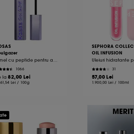
OSAS
SEPHORA COLLEC
oulgazer
OIL INFUSION
Rimel cu peptide pentru alungire si inaltare
1066
31
82,00 Lei
57,00 Lei
e la
261,54 Lei
/
100g
1.900,00 Lei
/
100ml
ate