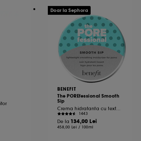
urile dummeavoastra so optiunile de
Doar la Sephora
alizezi alegerile privind plasarea acestor
 sau "Respinge toate". Poti alege sa iti
.
BENEFIT
The POREfessional Smooth
Sip
itor
Crema hidratanta cu textura gel pentru pori
1443
134,00 Lei
De la
458,00 Lei
/
100ml