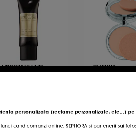
AT MCGRATH LABS
CLINIQUE
in Fetish
Superpowder Doub
Powder
Bază Sublime Perfection Primer
Pudra
102
654
81,00 Lei
239,00 Lei
De la
6,67 Lei
/
100ml
2.390,00 Lei
/
100g
rienta personalizata (reclame perzonalizate, etc...) pe 
tunci cand comanzi online, SEPHORA si partenerii sai folos