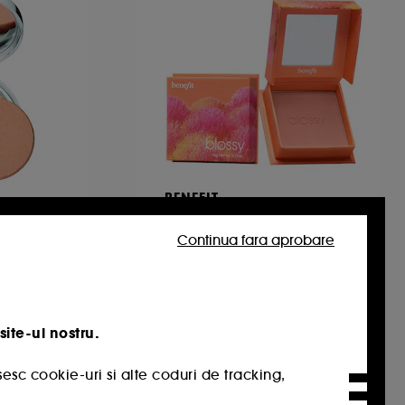
BENEFIT
le Face
Blossy
blush pudra cald
Continua fara aprobare
79
210,00 Lei
8.400,00 Lei
/
100g
site-ul nostru.
esc cookie-uri si alte coduri de tracking,