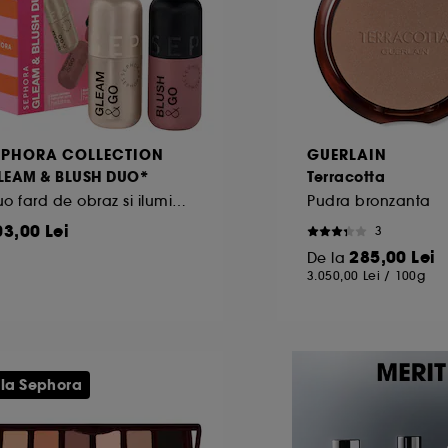
EPHORA COLLECTION
GUERLAIN
LEAM & BLUSH DUO*
Terracotta
Duo fard de obraz si iluminator cu formula lichida
Pudra bronzanta
03,00 Lei
3
285,00 Lei
De la
3.050,00 Lei
/
100g
 la Sephora