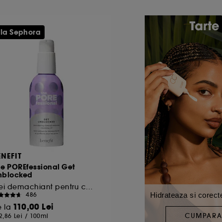
 la Sephora
ENEFIT
e POREfessional Get
nblocked
Ulei demachiant pentru curatarea porilor
Hidrateaza si corect
486
110,00 Lei
e la
CUMPAR
2,86 Lei
/
100ml