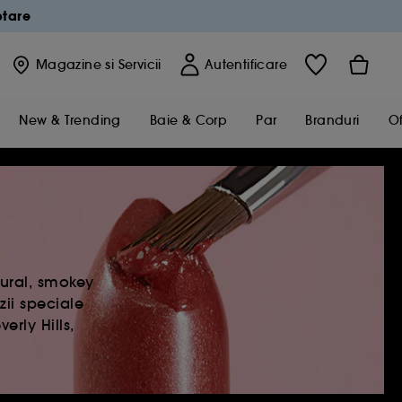
ptare
Magazine
si Servicii
Autentificare
New & Trending
Baie & Corp
Par
Branduri
Of
tural, smokey
ii speciale
rly Hills,