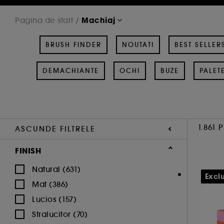
Machiaj
Pagina de start
BRUSH FINDER
NOUTATI
BEST SELLER
DEMACHIANTE
OCHI
BUZE
PALET
1.861 
ASCUNDE FILTRELE
FINISH
Natural (631)
Exclu
Mat (386)
Lucios (157)
Stralucitor (70)