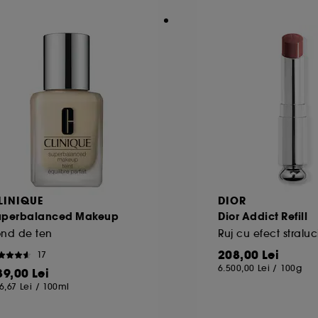
alitate Google. Pentru mai multe informatii despre drept
ss.safety.google/privacy/
 citirea celorlalte necesita acordul tau. Poti sa iti person
ele" de mai jos, sau poti apasa butonul de "Accepta toate"
ai multe informatii despre cookie-urile folosite, click
aici
LINIQUE
DIOR
uperbalanced Makeup
Dior Addict Refill
ond de ten
Ruj cu efect straluc
208,00 Lei
17
6.500,00 Lei
/
100g
39,00 Lei
6,67 Lei
/
100ml