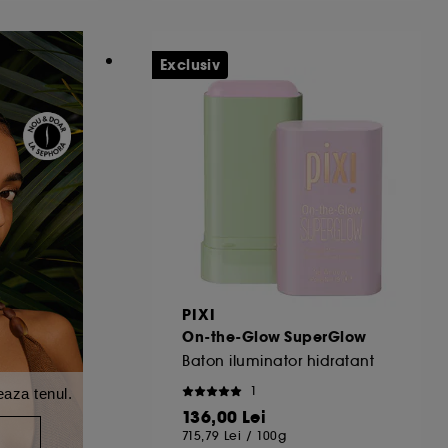
Exclusiv
PIXI
On-the-Glow SuperGlow
Baton iluminator hidratant
1
eaza tenul.
136,00 Lei
A
715,79 Lei
/
100g