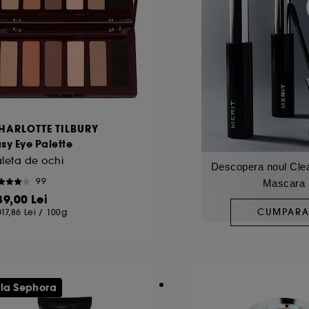
HARLOTTE TILBURY
sy Eye Palette
leta de ochi
Descopera noul Cle
99
Mascara
39,00 Lei
CUMPAR
017,86 Lei
/
100g
 la Sephora