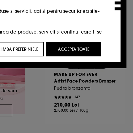
Doar la Sephora
 si servicii, cat si pentru securitatea site-
a de produse, servicii si continut care ti se
HIMBA PREFERINTELE
ACCEPTA TOATE
t care ar putea sa-ti placa, prin reclame,
ricul tau de navigare si interactiunile tale
MAKE UP FOR EVER
Artist Face Powders Bronzer
tatori de pe site-ul nostru si obiceiurile lor
Pudra bronzanta
 de vara
147
ta
identitate.
210,00 Lei
A
2.100,00 Lei
/
100g
rviciile Google disponible pe site-ul nostru