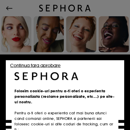
Conecteaza-te sau inscrie-te
Continua fara aprobare
Adresa de e-mail
Folosim cookie-uri pentru a-ti oferi o experienta
personalizata (reclame perzonalizate, etc...) pe site-
ul nostru.
Pentru a-ti oferi o experienta cat mai buna atunci
Ai un card de fidelitate?
cand comanzi online, SEPHORA si partenerii sai
Introdu aceeasi adresa de e-mail pe care ai
folosesc cookie-uri si alte coduri de tracking, cum ar
folosit-o la inscrierea in magazin.
fi :