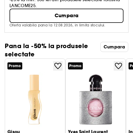
LANCOME25.
Cumpara
Oferta valabila pana la 12.08.2026, in limita stocului.
Pana la -50% la produsele
Cumpara
selectate
Promo
Promo
P
Gisou
Yves Saint Laurent
I