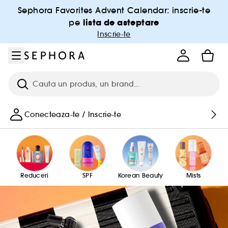
Salt la meniu
Salt la continutul principal
Salt la subsol
Sephora Favorites Advent Calendar: inscrie-te
lista de asteptare
pe
Inscrie-te
Cauta
Conecteaza-te / Inscrie-te
Reduceri
SPF
Korean Beauty
Mists