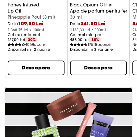
Honey Infused
Black Opium Glitter
C
Lip Oil
Apa de parfum pentru femei
C
Pineapple Pout (8 ml)
30 ml
M
109,50 Lei
341,50 Lei
5
De la
De la
1.368,75 lei / 100ml
1.138,33 lei / 100ml
21
Cel mai mic pret: 
Cel mai mic pret: 
Ce
157,00 Lei
-30%
488,00 Lei
-30%
84
406
Recenzii
1751
Recenzii
Ni
Disponibil in 12 nuante
Disponibil in 3 variante
Di
Descopera
Descopera