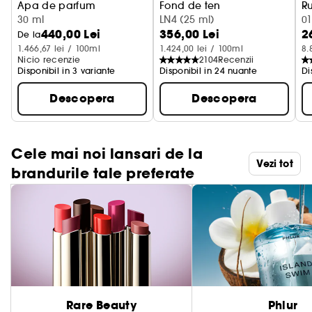
Apa de parfum
Fond de ten
R
30 ml
LN4 (25 ml)
01
440,00 Lei
356,00 Lei
2
De la
1.466,67 lei / 100ml
1.424,00 lei / 100ml
8.
Nicio recenzie
2104
Recenzii
Disponibil in 3 variante
Disponibil in 24 nuante
Di
Descopera
Descopera
Cele mai noi lansari de la
Vezi tot
brandurile tale preferate
Rare Beauty
Phlur