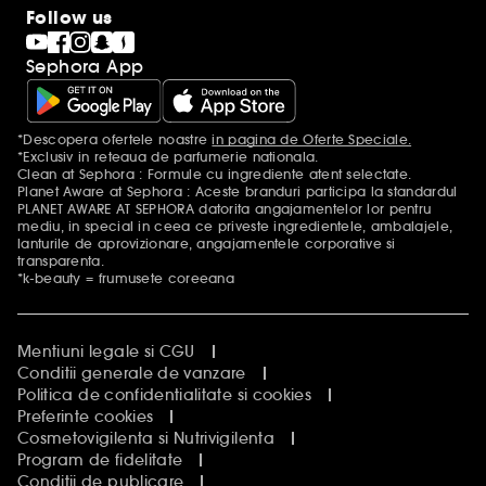
Sephora Blog
Follow us
Clean at Sephora
Black Friday la Sephora
Sephora App
Singles' Day la Sephora
Sitemap
*Descopera ofertele noastre
in pagina de Oferte Speciale.
Mentiuni aditionale
*Exclusiv in reteaua de parfumerie nationala.
Clean at Sephora : Formule cu ingrediente atent selectate.
Planet Aware at Sephora : Aceste branduri participa la standardul
PLANET AWARE AT SEPHORA datorita angajamentelor lor pentru
mediu, in special in ceea ce priveste ingredientele, ambalajele,
lanturile de aprovizionare, angajamentele corporative si
transparenta.
*k-beauty = frumusete coreeana
Mentiuni legale si CGU
Conditii generale de vanzare
Politica de confidentialitate si cookies
Preferinte cookies
Cosmetovigilenta si Nutrivigilenta
Program de fidelitate
Conditii de publicare