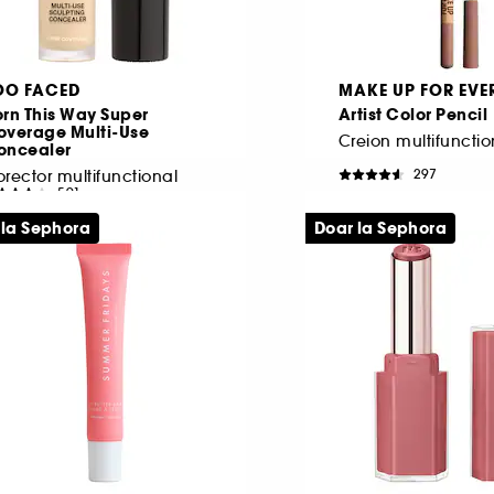
OO FACED
MAKE UP FOR EVE
rn This Way Super
Artist Color Pencil
overage Multi-Use
oncealer
297
rector multifunctional
591
138,00 Lei
02,00 Lei
9.787,23 Lei
/
100g
 la Sephora
Doar la Sephora
496,30 Lei
/
100ml