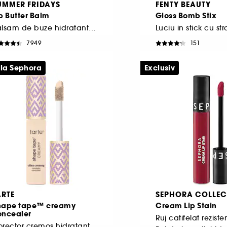
UMMER FRIDAYS
FENTY BEAUTY
p Butter Balm
Gloss Bomb Stix
Balsam de buze hidratant și hrănitor
7949
151
35,00 Lei
135,00 Lei
0,00 Lei
/
100g
3.375,00 Lei
/
100g
 la Sephora
Exclusiv
ARTE
SEPHORA COLLEC
hape tape™ creamy
Cream Lip Stain
oncealer
Corector cremos hidratant cu acoperire totală