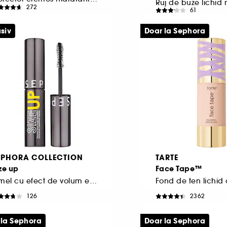
Ruj de buze lichid
272
61
57,00 Lei
73,00 Lei
570,00 Lei
/
100ml
siv
Doar la Sephora
1.460,00 Lei
/
100ml
EPHORA COLLECTION
TARTE
ze up
Face Tape™
Rimel cu efect de volum extrem imediat (format de calatorie)
126
2362
6,00 Lei
220,00 Lei
0,00 Lei
/
100ml
733,33 Lei
/
100ml
 la Sephora
Doar la Sephora