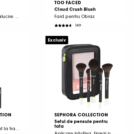
TOO FACED
Cloud Crush Blush
Luciu in stick cu stralucire puternica
Fard pentru Obraz
149
184,00 Lei
3.680,00 Lei
/
100g
Exclusiv
TION
SEPHORA COLLECTION
Setul de pensule pentru
fata
Ruj catifelat rezistent la transfer
Aplicare intuitiva, finisaj perfect