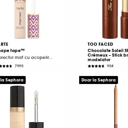
ARTE
TOO FACED
hape tape™
Chocolate Soleil S
Crémeux – Stick br
Corector mat cu acoperire totală
modelator
7990
904
57,00 Lei
175,00 Lei
570,00 Lei
/
100ml
2.187,50 Lei
/
100g
 la Sephora
Doar la Sephora