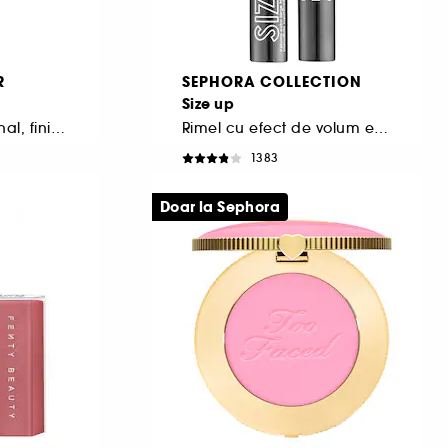
R
SEPHORA COLLECTION
Size up
Creion multifunctional, finisaj mat sau stralucitor
Rimel cu efect de volum extrem imediat
1383
54,50 Lei
De la
557,14 Lei
/
100ml
Doar la Sephora