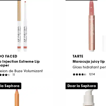
OO FACED
TARTE
p Injection Extreme Lip
Maracuja juicy li
haper
eion de Buze Volumizant
1214
11
37,00 Lei
140,00 Lei
.928,57 Lei
/
100g
5.185,19 Lei
/
100g
 la Sephora
Doar la Sephora