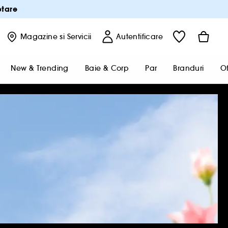
ptare
Magazine
si Servicii
Autentificare
New & Trending
Baie & Corp
Par
Branduri
Of