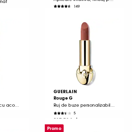
 mat
149
207,00 Lei
GUERLAIN
Rouge G
Fond de ten lichid cu acoperire totală
Ruj de buze personalizabil pentru îngrijire intensă
5
187,50 Lei
5.357,14 Lei
/
100g
Promo