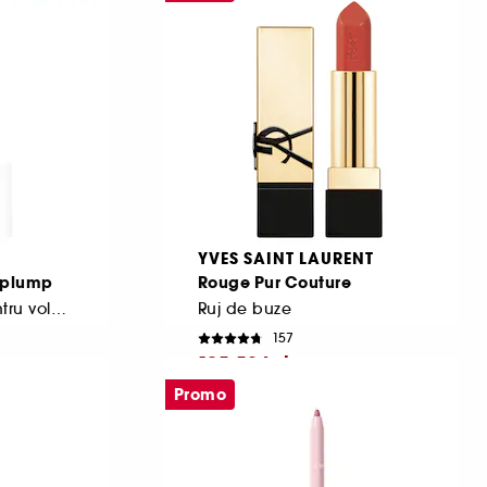
Cel mai mic pret
223,00 Lei
YVES SAINT LAURENT
p plump
Rouge Pur Couture
Gloss hidratant pentru volum cu acid hialuronic
Ruj de buze
157
195,50 Lei
Promo
Cel mai mic pret: 280,00 Lei
-30.2%
5.283,78 Lei
/
100g