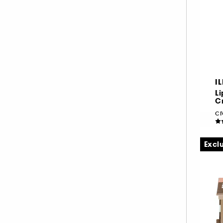
IL
Li
C
1
7.
Exclu