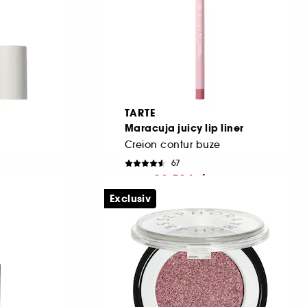
TARTE
Maracuja juicy lip liner
Creion contur buze
67
90,50 Lei
De la
Exclusiv
Cel mai mic pret:
135,00 Lei
-33%
18.100,00 Lei
/
100g