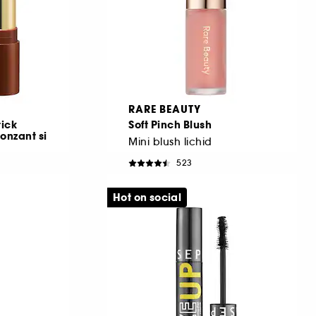
RARE BEAUTY
tick
Soft Pinch Blush
onzant si
Mini blush lichid
523
65,50 Lei
De la
3.156,25 Lei
/
100ml
Hot on social