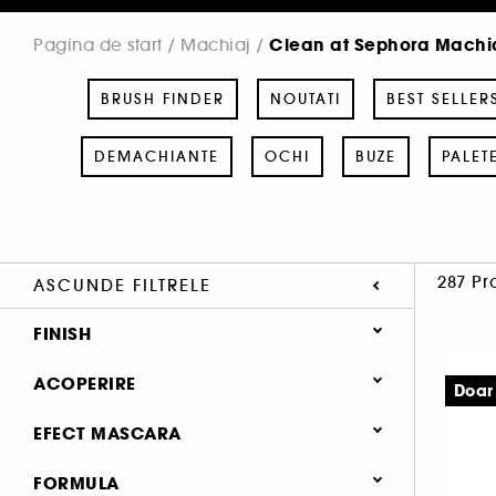
Clean at Sephora Machi
Pagina de start
Machiaj
BRUSH FINDER
NOUTATI
BEST SELLER
DEMACHIANTE
OCHI
BUZE
PALET
287 Pr
ASCUNDE FILTRELE
FINISH
Natural (102)
ACOPERIRE
Doar
Mat (71)
Medie (63)
EFECT MASCARA
Lucios (37)
Mare (53)
Stralucitor (13)
Alungire (10)
FORMULA
Lejer (30)