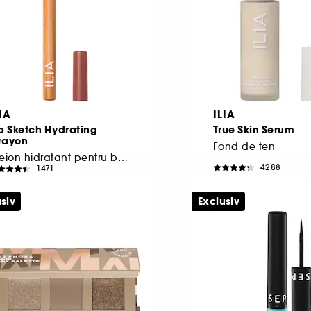
IA
ILIA
p Sketch Hydrating
True Skin Serum
rayon
Fond de ten
creion hidratant pentru buze
4288
1471
69,00 Lei
310,00 Lei
041,67 Lei
/
100g
1.033,33 Lei
/
100ml
siv
Exclusiv