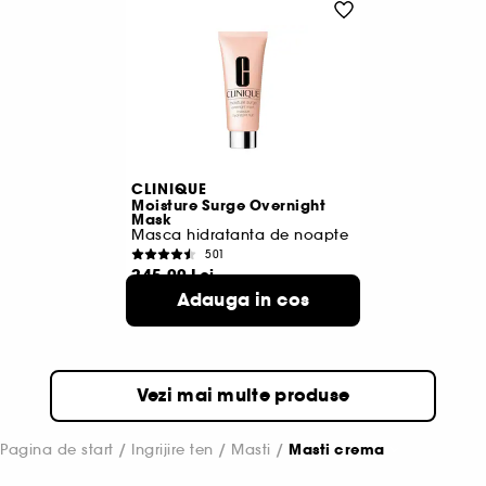
CLINIQUE
Moisture Surge Overnight
Mask
Masca hidratanta de noapte
501
245,00 Lei
245,00 Lei
/
100ml
Adauga in cos
Vezi mai multe produse
Pagina de start
Ingrijire ten
Masti
Masti crema