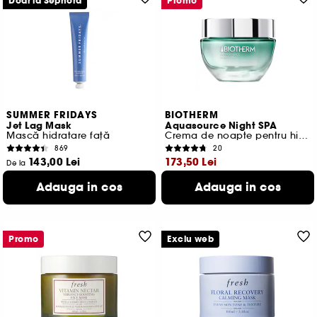
Doar la Sephora
Promo
SUMMER FRIDAYS
BIOTHERM
Jet Lag Mask
Aquasource Night SPA
Mască hidratare față
Crema de noapte pentru hidratare
869
20
143,00 Lei
173,50 Lei
De la
510,71 Lei
/
100g
Cel mai mic pret:
286,00 Lei
-39.3%
Adauga in cos
Adauga in cos
2 variante disponibile
347,00 Lei
/
100ml
Promo
Exclu web