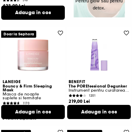
516
Pentru glow sau pentru
423,00 Lei
detox.
564,00 Lei
/
100ml
Adauga in cos
Doar la Sephora
LANEIGE
BENEFIT
Bouncy & Firm Sleeping
The POREfessional Degunker
Mask
Instrument pentru curatarea porilor
Masca de noapte
1201
suplete si fermitate
219,00 Lei
1170
995,45 Lei
/
100ml
103,00 Lei
De la
Adauga in cos
Adauga in cos
412,00 Lei
/
100ml
2 variante disponibile