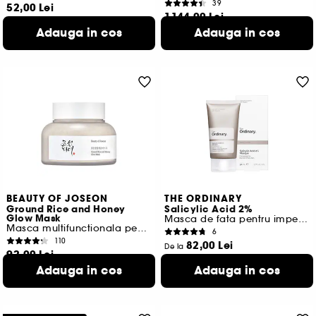
39
52,00 Lei
1.144,00 Lei
2 variante disponibile
1.525,33 Lei
/
100ml
Adauga in cos
Adauga in cos
BEAUTY OF JOSEON
THE ORDINARY
Ground Rice and Honey
Salicylic Acid 2%
Glow Mask
Masca de fata pentru imperfectiuni
Masca multifunctionala pentru stralucire
6
110
82,00 Lei
De la
92,00 Lei
164,00 Lei
/
100ml
61,33 Lei
/
100ml
Adauga in cos
Adauga in cos
2 variante disponibile