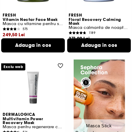
FRESH
FRESH
Vitamin Nectar Face Mask
Floral Recovery Calming
Mask
Masca cu vitamine pentru stralucire
Masca calmanta de noapte pentru fata
575
1189
249,50 Lei
371,00 Lei
Cel mai mic pret:
357,00 Lei
-30.1%
371,00 Lei
/
100ml
Adauga in cos
Adauga in cos
249,50 Lei
/
100ml
Exclu web
DERMALOGICA
Multivitamin Power
Recovery Mask
Masca Stick
Masca pentru regenerare celulara