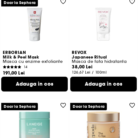
Doar la Sephora
ERBORIAN
REVOX
Milk & Peel Mask
Japanese Ritual
Masca cu enzime exfoliante
Masca de fata hidratanta
38,00 Lei
14
191,00 Lei
126,67 Lei
/
100ml
318,33 Lei
/
100g
Adauga in cos
Adauga in cos
Doar la Sephora
Doar la Sephora