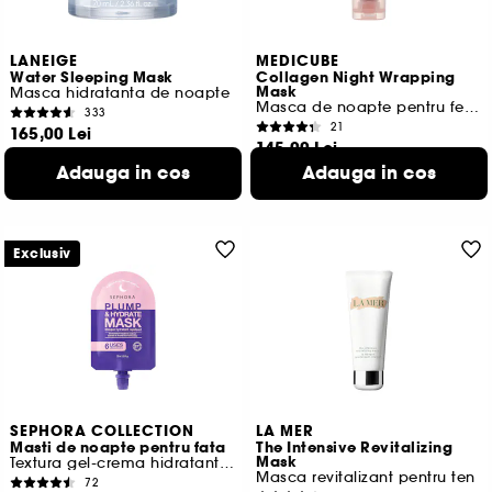
LANEIGE
MEDICUBE
Water Sleeping Mask
Collagen Night Wrapping
Mask
Masca hidratanta de noapte
Masca de noapte pentru fermitate si stralucire
333
21
165,00 Lei
145,00 Lei
235,71 Lei
/
100ml
193,33 Lei
/
100ml
Adauga in cos
Adauga in cos
Exclusiv
SEPHORA COLLECTION
LA MER
Masti de noapte pentru fata
The Intensive Revitalizing
Mask
Textura gel-crema hidratanta si invaluitoare
Masca revitalizant pentru ten
72