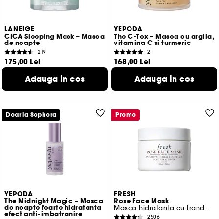
LANEIGE
YEPODA
CICA Sleeping Mask – Masca
The C-Tox – Masca cu argila,
de noapte
vitamina C si turmeric
219
2
175,00 Lei
168,00 Lei
291,67 Lei
/
100ml
210,00 Lei
/
100g
Adauga in cos
Adauga in cos
Doar la Sephora
Promo
YEPODA
FRESH
The Midnight Magic – Masca
Rose Face Mask
de noapte foarte hidratanta
Masca hidratanta cu trandafir pentru fata
efect anti-imbatranire
2506