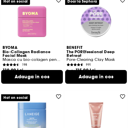
Hot on social
Doar la Sephora
BYOMA
BENEFIT
Bio-Collagen Radiance
The POREfessional Deep
Facial Mask
Retreat
Masca cu bio-colagen pentru luminozitate
Pore-Clearing Clay Mask
198
991
110,00 Lei
115,00 Lei
De la
183,33 Lei
/
100ml
292,00 Lei
/
100ml
Adauga in cos
Adauga in cos
2 variante disponibile
Hot on social