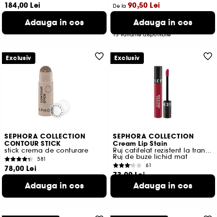
184,00 Lei
90,50 Lei
De la
Cel mai mic pret:
126,00 Lei
-28.2%
Adauga in cos
Adauga in cos
2.320,51 Lei
/
100ml
13 variante disponibile
Exclusiv
Exclusiv
SEPHORA COLLECTION
SEPHORA COLLECTION
CONTOUR STICK
Cream Lip Stain
stick crema de conturare
Ruj catifelat rezistent la transfer
Ruj de buze lichid mat
581
61
78,00 Lei
73,00 Lei
1.418,18 Lei
/
100g
1.460,00 Lei
/
100ml
Adauga in cos
Adauga in cos
5 variante disponibile
40 variante disponibile