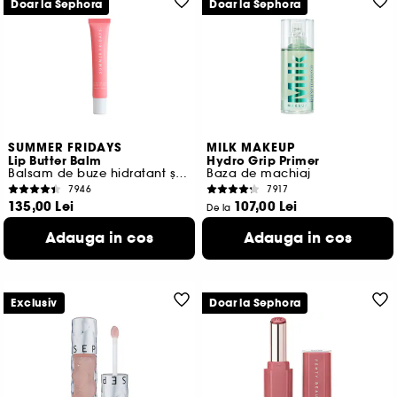
Doar la Sephora
Doar la Sephora
SUMMER FRIDAYS
MILK MAKEUP
Lip Butter Balm
Hydro Grip Primer
Balsam de buze hidratant și hrănitor
Baza de machiaj
7946
7917
135,00 Lei
107,00 Lei
De la
900,00 Lei
/
100g
482,22 Lei
/
100ml
Adauga in cos
Adauga in cos
12 variante disponibile
3 variante disponibile
Exclusiv
Doar la Sephora