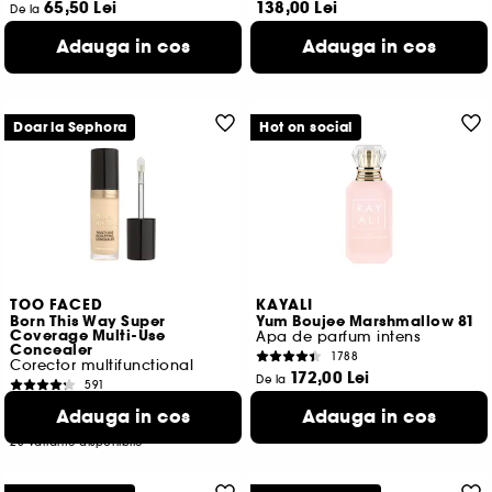
65,50 Lei
138,00 Lei
De la
3.156,25 Lei
/
100ml
9.787,23 Lei
/
100g
Adauga in cos
Adauga in cos
6 variante disponibile
15 variante disponibile
Doar la Sephora
Hot on social
TOO FACED
KAYALI
Born This Way Super
Yum Boujee Marshmallow 81
Coverage Multi-Use
Apa de parfum intens
Concealer
1788
Corector multifunctional
172,00 Lei
De la
591
1.720,00 Lei
/
100ml
202,00 Lei
Adauga in cos
Adauga in cos
3 variante disponibile
1.496,30 Lei
/
100ml
28 variante disponibile