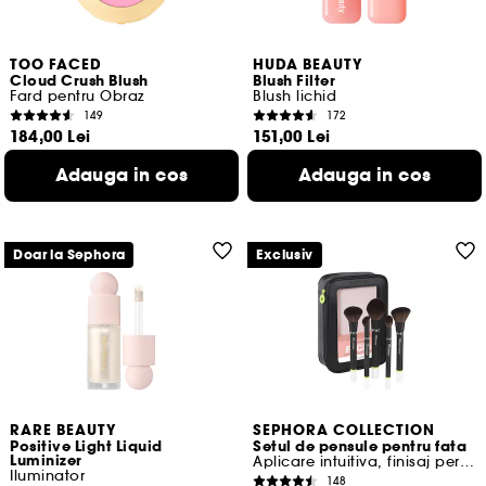
TOO FACED
HUDA BEAUTY
Cloud Crush Blush
Blush Filter
Fard pentru Obraz
Blush lichid
149
172
184,00 Lei
151,00 Lei
3.680,00 Lei
/
100g
359,52 Lei
/
100g
Adauga in cos
Adauga in cos
8 variante disponibile
14 variante disponibile
Doar la Sephora
Exclusiv
RARE BEAUTY
SEPHORA COLLECTION
Positive Light Liquid
Setul de pensule pentru fata
Luminizer
Aplicare intuitiva, finisaj perfect
Iluminator
148