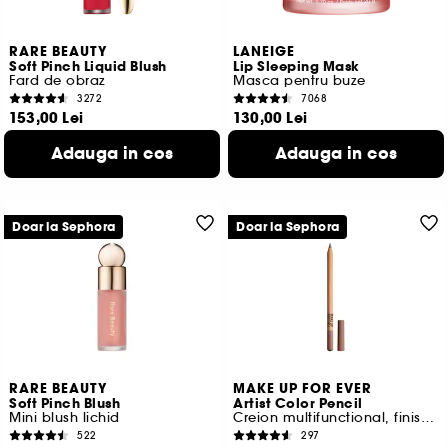
RARE BEAUTY
LANEIGE
Soft Pinch Liquid Blush
Lip Sleeping Mask
Fard de obraz
Masca pentru buze
3272
7068
153,00 Lei
130,00 Lei
2.040,00 Lei
/
100ml
650,00 Lei
/
100g
Adauga in cos
Adauga in cos
14 variante disponibile
4 variante disponibile
Doar la Sephora
Doar la Sephora
RARE BEAUTY
MAKE UP FOR EVER
Soft Pinch Blush
Artist Color Pencil
Mini blush lichid
Creion multifunctional, finisaj mat sau stralucitor
522
297