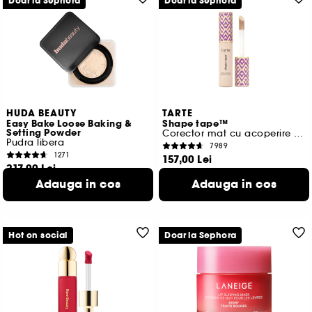
Doar la Sephora
Doar la Sephora
HUDA BEAUTY
TARTE
Easy Bake Loose Baking &
Shape tape™
Setting Powder
Corector mat cu acoperire totală
Pudra libera
7989
1271
157,00 Lei
217,00 Lei
1.570,00 Lei
/
100ml
1.085,00 Lei
/
100g
Adauga in cos
Adauga in cos
30 variante disponibile
11 variante disponibile
Hot on social
Doar la Sephora