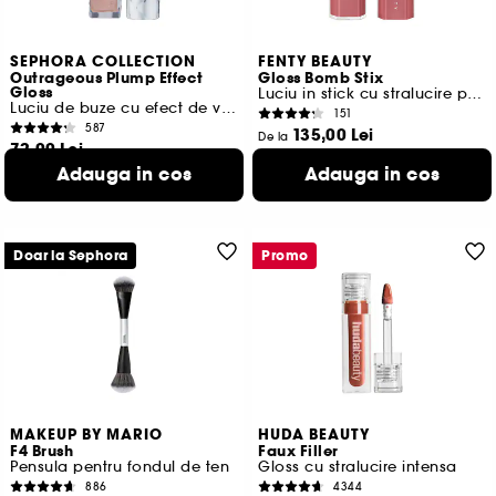
SEPHORA COLLECTION
FENTY BEAUTY
Outrageous Plump Effect
Gloss Bomb Stix
Gloss
Luciu in stick cu stralucire puternica
Luciu de buze cu efect de volum
151
587
135,00 Lei
De la
72,00 Lei
3.375,00 Lei
/
100g
1.200,00 Lei
/
100ml
Adauga in cos
Adauga in cos
15 variante disponibile
2 variante disponibile
Doar la Sephora
Promo
MAKEUP BY MARIO
HUDA BEAUTY
F4 Brush
Faux Filler
Pensula pentru fondul de ten
Gloss cu stralucire intensa
886
4344