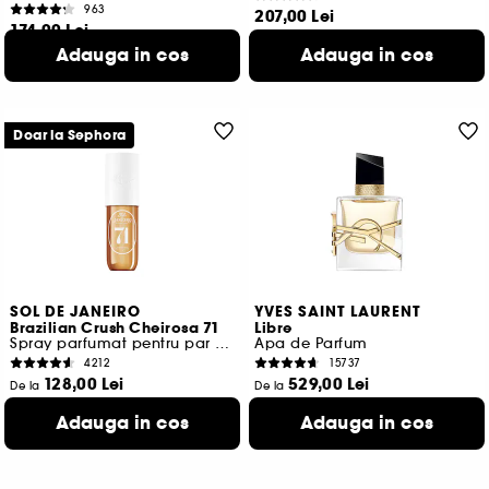
963
207,00 Lei
174,00 Lei
1.160,00 Lei
/
100ml
Adauga in cos
Adauga in cos
9 variante disponibile
Doar la Sephora
SOL DE JANEIRO
YVES SAINT LAURENT
Brazilian Crush Cheirosa 71
Libre
Spray parfumat pentru par si corp
Apa de Parfum
4212
15737
128,00 Lei
529,00 Lei
De la
De la
142,22 Lei
/
100ml
1.763,33 Lei
/
100ml
Adauga in cos
Adauga in cos
2 variante disponibile
3 variante disponibile