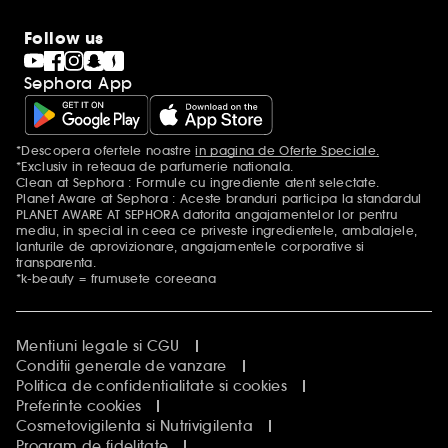
Follow us
Sephora App
*Descopera ofertele noastre
in pagina de Oferte Speciale.
Mentiuni aditionale
*Exclusiv in reteaua de parfumerie nationala.
Clean at Sephora : Formule cu ingrediente atent selectate.
Planet Aware at Sephora : Aceste branduri participa la standardul
PLANET AWARE AT SEPHORA datorita angajamentelor lor pentru
mediu, in special in ceea ce priveste ingredientele, ambalajele,
lanturile de aprovizionare, angajamentele corporative si
transparenta.
*k-beauty = frumusete coreeana
Mentiuni legale si CGU
Conditii generale de vanzare
Politica de confidentialitate si cookies
Preferinte cookies
Cosmetovigilenta si Nutrivigilenta
Program de fidelitate