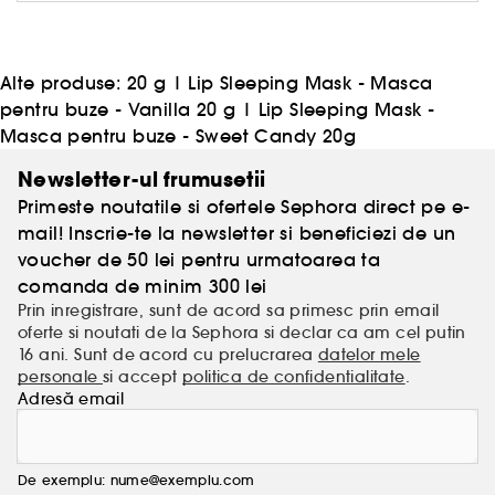
cheie in intarirea barierei de protectie a pielii este
jucat de toate tipurile de apa. In peste 20 de ani de
cercetare, tehnologia WATER SCIENCE ™ a fost
perfectionata si este acum o parte integranta a
Alte produse:
20 g
|
Lip Sleeping Mask - Masca
fiecarui produs LANEIGE. Trezeste la viata
pentru buze - Vanilla 20 g
|
Lip Sleeping Mask -
splendoarea naturala a pielii tale cu linia inovatoare
Masca pentru buze - Sweet Candy 20g
LANEIGE!
Newsletter-ul frumusetii
Primeste noutatile si ofertele Sephora direct pe e-
mail! Inscrie-te la newsletter si beneficiezi de un
voucher de 50 lei pentru urmatoarea ta
comanda de minim 300 lei
Prin inregistrare, sunt de acord sa primesc prin email
oferte si noutati de la Sephora si declar ca am cel putin
16 ani. Sunt de acord cu prelucrarea
datelor mele
personale
si accept
politica de confidentialitate
.
Adresă email
De exemplu: nume@exemplu.com