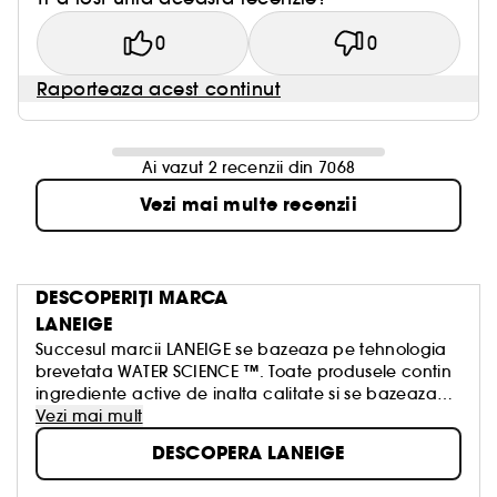
0
0
Raporteaza acest continut
Ai vazut 2 recenzii din 7068
Vezi mai multe recenzii
DESCOPERIȚI MARCA
LANEIGE
Succesul marcii LANEIGE se bazeaza pe tehnologia
brevetata WATER SCIENCE ™. Toate produsele contin
ingrediente active de inalta calitate si se bazeaza
pe formule brevetate. Bariera pielii devine mai slaba
Vezi mai mult
in timp. Expertii de la LANEIGE sunt convinsi ca o
DESCOPERA LANEIGE
bariera slabita a pielii afecteaza nu numai aspectul,
dar poate provoca și multe alte probleme. Un rol