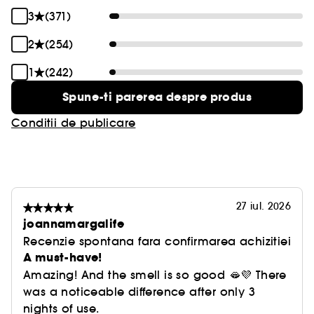
3
(371)
2
(254)
1
(242)
Spune-ti parerea despre produs
Conditii de publicare
27 iul. 2026
joannamargalife
Recenzie spontana fara confirmarea achizitiei
A must-have!
Amazing! And the smell is so good 🫦💜 There
was a noticeable difference after only 3
nights of use.