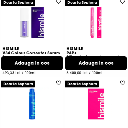
Doar la Sephora
Doar la Sephora
HISMILE
HISMILE
V34 Colour Corrector Serum
PAP+
Serum dentar
Stilou dentar pentru corectarea culorii
Adauga in cos
Adauga in cos
2903
109
148,00 Lei
128,00 Lei
493,33 Lei
/
100ml
6.400,00 Lei
/
100ml
Doar la Sephora
Doar la Sephora