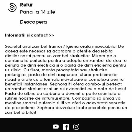
Retur
Pana la 14 zile
Descopera
Informatii si contact >>
Secretul unui zambet frumos? Igiena orala impecabila! De
aceea este necesar sa acordam o atentie deosebita
dintilor nostri pentru un zambet stralucitor. Mizam pe o
combinatie perfecta pentru a adopta un zambet de stea: o
periuta de dinti electrica si o pasta de dinti eficienta pentru
uz zilnic. Cu fluor, menta proasptata sau stralucire
prelungita, pasta de dinti raspunde tuturor problemelor
noastre orale cu o formula inovatoare si complexa pentru
beneficii instantanee. Sephora iti ofera combo-ul perfect:
un zambet stralucitor si un ruj evidentiat cu o nota de luciu!
Pasta de albire cu carbune a devenit o parte esentiala a
rutinei noastre de infrumusetare. Compozitia sa unica va
mentine smaltul puternic si iti va oferi o adevarata senzatie
de prospetime. Sephora dezvaluie toate secretele pentru un
zambet orbitor!