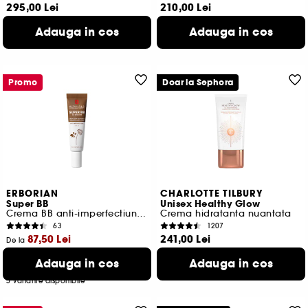
295,00 Lei
210,00 Lei
983,33 Lei
/
100ml
432,10 Lei
/
100g
Adauga in cos
Adauga in cos
10 variante disponibile
20 variante disponibile
Promo
Doar la Sephora
ERBORIAN
CHARLOTTE TILBURY
Super BB
Unisex Healthy Glow
Crema BB anti-imperfectiuni SPF 20
Crema hidratanta nuantata
63
1207
87,50 Lei
241,00 Lei
De la
602,50 Lei
/
100ml
Cel mai mic pret:
126,00 Lei
-30.6%
Adauga in cos
Adauga in cos
583,33 Lei
/
100ml
5 variante disponibile