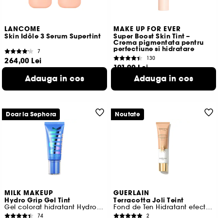
LANCOME
MAKE UP FOR EVER
Skin Idôle 3 Serum Supertint
Super Boost Skin Tint –
Crema pigmentata pentru
perfectiune si hidratare
7
130
264,00 Lei
191,00 Lei
880,00 Lei
/
100ml
636,67 Lei
/
100ml
Adauga in cos
Adauga in cos
14 variante disponibile
8 variante disponibile
Doar la Sephora
Noutate
MILK MAKEUP
GUERLAIN
Hydro Grip Gel Tint
Terracotta Joli Teint
Gel colorat hidratant Hydro Grip 12 ore
Fond de Ten Hidratant efect protector
74
2