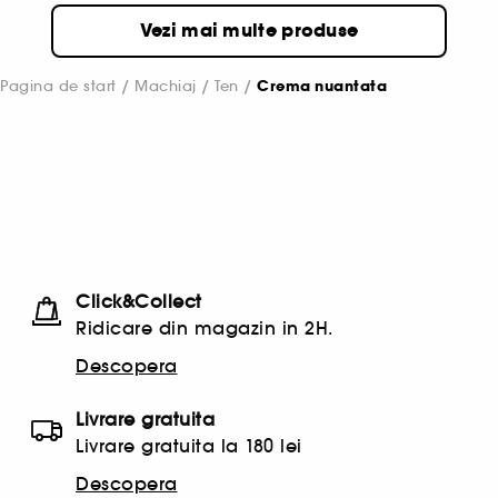
Vezi mai multe produse
Pagina de start
Machiaj
Ten
Crema nuantata
Proprietatile unui tratament sunt combinate cu puterea de
acoperire a unui fond de ten: crema nuantata iti va
revolutiona rutina de machiaj. Naturala, ofera hidratare si
acoperire pielii tale pentru o stralucire naturala. Ideala
pentru machiajul zilnic, crema nuantata se comporta
precum o a doua piele.
Click&Collect
Ridicare din magazin in 2H.
Descopera
Livrare gratuita
Livrare gratuita la 180 lei
Descopera