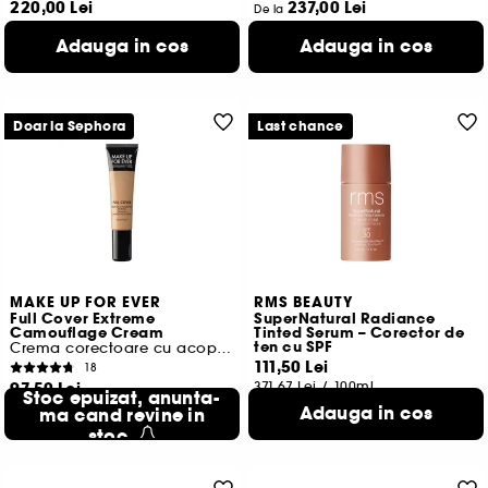
220,00 Lei
237,00 Lei
De la
488,89 Lei
/
100ml
592,50 Lei
/
100ml
Adauga in cos
Adauga in cos
4 variante disponibile
4 variante disponibile
Doar la Sephora
Last chance
MAKE UP FOR EVER
RMS BEAUTY
Full Cover Extreme
SuperNatural Radiance
Camouflage Cream
Tinted Serum – Corector de
ten cu SPF
Crema corectoare cu acoperire mare
111,50 Lei
18
97,50 Lei
371,67 Lei
/
100ml
Stoc epuizat, anunta-
650,00 Lei
/
100ml
Adauga in cos
ma cand revine in
stoc