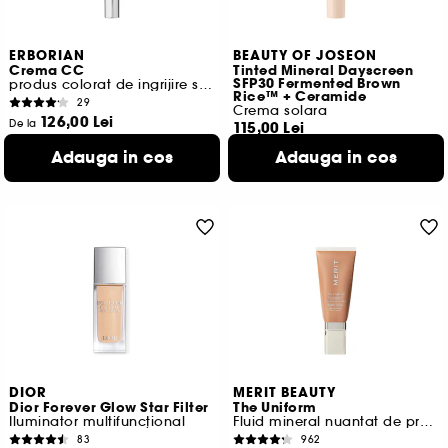
ERBORIAN
BEAUTY OF JOSEON
Crema CC
Tinted Mineral Dayscreen
SFP30 Fermented Brown
produs colorat de ingrijire si corectare ten sanatos si stralucitor
Rice™ + Ceramide
29
Crema solara
126,00 Lei
De la
115,00 Lei
840,00 Lei
/
100ml
182,54 Lei
/
100g
Adauga in cos
Adauga in cos
12 variante disponibile
10 variante disponibile
DIOR
MERIT BEAUTY
Dior Forever Glow Star Filter
The Uniform
Iluminator multifuncțional
Fluid mineral nuantat de protectie solara Spf 50
83
962