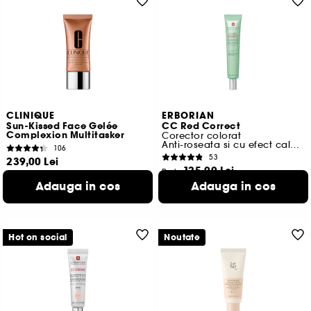
CLINIQUE
ERBORIAN
Sun-Kissed Face Gelée
CC Red Correct
Complexion Multitasker
Corector colorat
Anti-roseata si cu efect calmant
106
53
239,00 Lei
125,00 Lei
De la
796,67 Lei
/
100ml
562,50 Lei
/
100ml
Adauga in cos
Adauga in cos
2 variante disponibile
Hot on social
Noutate