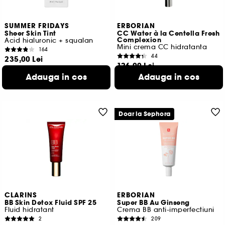
SUMMER FRIDAYS
ERBORIAN
Sheer Skin Tint
CC Water à la Centella Fresh
Complexion
Acid hialuronic + squalan
Mini crema CC hidratanta
164
44
235,00 Lei
126,00 Lei
783,33 Lei
/
100ml
840,00 Lei
/
100ml
Adauga in cos
Adauga in cos
12 variante disponibile
Doar la Sephora
CLARINS
ERBORIAN
BB Skin Detox Fluid SPF 25
Super BB Au Ginseng
Fluid hidratant
Crema BB anti-imperfectiuni
2
209