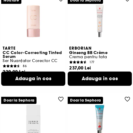
Noutate
Doar la Sephora
TARTE
ERBORIAN
CC Color-Correcting Tinted
Ginseng BB Crème
Serum
Crema pentru fata
Ser Nuanțator Corector CC
177
86
237,00 Lei
220,00 Lei
592,50 Lei
/
100ml
400,00 Lei
/
100ml
Adauga in cos
Adauga in cos
5 variante disponibile
6 variante disponibile
Doar la Sephora
Doar la Sephora