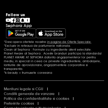
Follow us
Sephora App
*Descopera ofertele noastre
in pagina de Oferte Speciale.
Mentiuni aditionale
*Exclusiv in reteaua de parfumerie nationala.
Clean at Sephora : Formule cu ingrediente atent selectate.
Planet Aware at Sephora : Aceste branduri participa la standardul
PLANET AWARE AT SEPHORA datorita angajamentelor lor pentru
mediu, in special in ceea ce priveste ingredientele, ambalajele,
lanturile de aprovizionare, angajamentele corporative si
transparenta.
*k-beauty = frumusete coreeana
Mentiuni legale si CGU
Conditii generale de vanzare
Politica de confidentialitate si cookies
Preferinte cookies