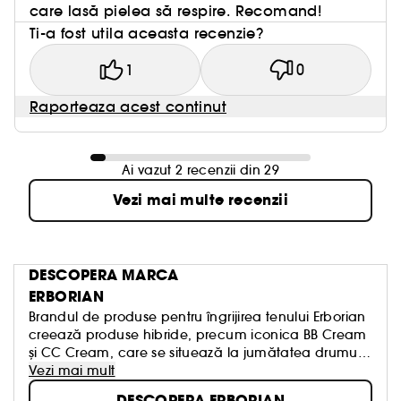
care lasă pielea să respire. Recomand!
Ti-a fost utila aceasta recenzie?
1
0
Raporteaza acest continut
Ai vazut 2 recenzii din 29
Vezi mai multe recenzii
DESCOPERA MARCA
ERBORIAN
Brandul de produse pentru îngrijirea tenului Erborian
creează produse hibride, precum iconica BB Cream
și CC Cream, care se situează la jumătatea drumului
între produsele de îngrijire a tenului și machiaj.
Vezi mai mult
Aceste produse răspund unui obiectiv specific al
DESCOPERA ERBORIAN