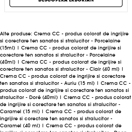
brandului: să vă ajute să vă redescoperiți tenul.
E TENUL TĂU, FI MÂNDRU DE EL!
Alte produse:
Crema CC - produs colorat de ingrijire
si corectare ten sanatos si stralucitor - Porcelaine
(15ml)
|
Crema CC - produs colorat de ingrijire si
corectare ten sanatos si stralucitor - Porcelaine
(40ml)
|
Crema CC - produs colorat de ingrijire si
corectare ten sanatos si stralucitor - Clair (40 ml)
|
Crema CC - produs colorat de ingrijire si corectare
ten sanatos si stralucitor - Auriu (15 ml)
|
Crema CC -
produs colorat de ingrijire si corectare ten sanatos si
stralucitor - Doré (40ml)
|
Crema CC - produs colorat
de ingrijire si corectare ten sanatos si stralucitor -
Caramel (15 ml)
|
Crema CC - produs colorat de
ingrijire si corectare ten sanatos si stralucitor -
Caramel (40 ml)
|
Crema CC - produs colorat de