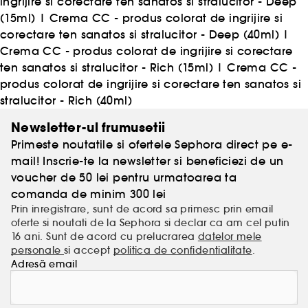
ingrijire si corectare ten sanatos si stralucitor - Deep
(15ml)
|
Crema CC - produs colorat de ingrijire si
corectare ten sanatos si stralucitor - Deep (40ml)
|
Crema CC - produs colorat de ingrijire si corectare
ten sanatos si stralucitor - Rich (15ml)
|
Crema CC -
produs colorat de ingrijire si corectare ten sanatos si
stralucitor - Rich (40ml)
Newsletter-ul frumusetii
Primeste noutatile si ofertele Sephora direct pe e-
mail! Inscrie-te la newsletter si beneficiezi de un
voucher de 50 lei pentru urmatoarea ta
comanda de minim 300 lei
Prin inregistrare, sunt de acord sa primesc prin email
oferte si noutati de la Sephora si declar ca am cel putin
16 ani. Sunt de acord cu prelucrarea
datelor mele
personale
si accept
politica de confidentialitate
.
Adresă email