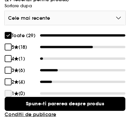
Sortare dupa
Cele mai recente
Toate (29)
5
(18)
4
(1)
3
(6)
2
(4)
1
(0)
Spune-ti parerea despre produs
Conditii de publicare