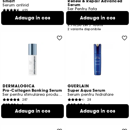
Smart
Renew & Repair Advanced
Serum
Serum antirid
Ser Pentru Fata
655
663
612,00 Lei
Adauga in cos
Adauga in cos
813,00 Lei
De la
2.040,00 Lei
/
100ml
2.710,00 Lei
/
100ml
2 variante disponibile
DERMALOGICA
GUERLAIN
Pro-Collagen Banking Serum
Super Aqua Serum
Ser pentru stimularea productiei de colagen
Serum pentru hidratare
287
28
517,00 Lei
885,00 Lei
Adauga in cos
Adauga in cos
1.723,33 Lei
/
100ml
1.770,00 Lei
/
100ml