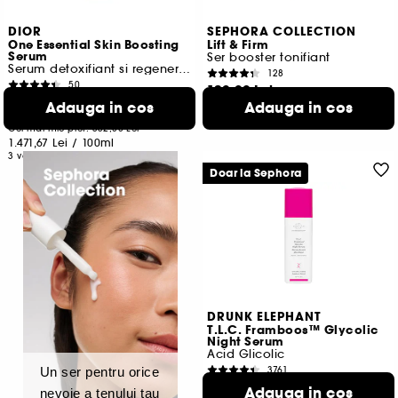
DIOR
SEPHORA COLLECTION
One Essential Skin Boosting
Lift & Firm
Serum
Ser booster tonifiant
Serum detoxifiant si regenerant pentru fata
128
50
120,00 Lei
441,50 Lei
De la
Adauga in cos
Adauga in cos
400,00 Lei
/
100ml
Cel mai mic pret:
552,00 Lei
1.471,67 Lei
/
100ml
3 variante disponibile
Doar la Sephora
DRUNK ELEPHANT
T.L.C. Framboos™ Glycolic
Night Serum
Acid Glicolic
3761
Un ser pentru orice
459,00 Lei
De la
Adauga in cos
nevoie a tenului tau