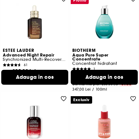
Promo
ESTEE LAUDER
BIOTHERM
Advanced Night Repair
Aqua Pure Super
Concentrate
Synchronized Multi-Recovery Complex
Concentrat hidratant
61
1
325,00 Lei
De la
173,50 Lei
Adauga in cos
Adauga in cos
1.676,67 Lei
/
100ml
4 variante disponibile
Cel mai mic pret:
286,00 Lei
-39.3%
347,00 Lei
/
100ml
Exclusiv