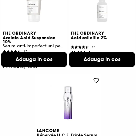
THE ORDINARY
THE ORDINARY
Azelaic Acid Suspension
Acid salicilic 2%
10%
Serum anti-imperfectiuni pentru stralucire
73
17
41,00 Lei
75,00 Lei
De la
Adauga in cos
Adauga in cos
136,67 Lei
/
100ml
250,00 Lei
/
100ml
2 variante disponibile
LANCOME
Rénergie H.C.F. Triple Serum