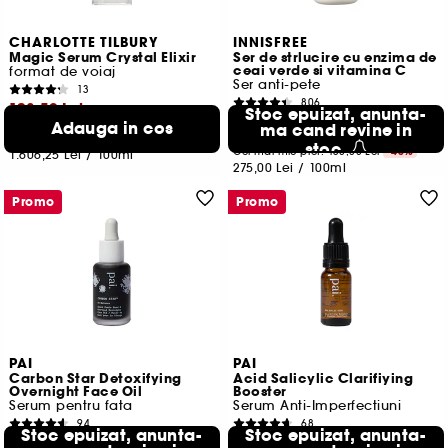
CHARLOTTE TILBURY
INNISFREE
Magic Serum Crystal Elixir
Ser de strlucire cu enzima de
ceai verde si vitamina C
format de voiaj
Ser anti-pete
13
806
128,50 Lei
Stoc epuizat, anunta-
82,50 Lei
Adauga in cos
ma cand revine in
Cel mai mic pret:
184,00 Lei
-30.2%
stoc
Cel mai mic pret:
150,00 Lei
-45%
1.606,25 Lei
/
100ml
275,00 Lei
/
100ml
Promo
Promo
PAI
PAI
Carbon Star Detoxifying
Acid Salicylic Clarifiying
Overnight Face Oil
Booster
Serum pentru fata
Serum Anti-Imperfectiuni
94
68
Stoc epuizat, anunta-
Stoc epuizat, anunta-
106,50 Lei
54,50 Lei