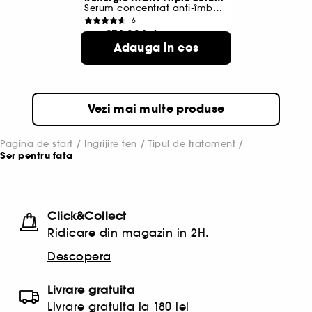
Serum concentrat anti-îmbătrânire
6
376,00 Lei
De la
Adauga in cos
1.546,00 Lei
/
100ml
2 variante disponibile
Vezi mai multe produse
Pagina de start
Ingrijire ten
Tipul de tratament
Ser pentru fata
Click&Collect
Ridicare din magazin in 2H.
Descopera
Livrare gratuita
Livrare gratuita la 180 lei