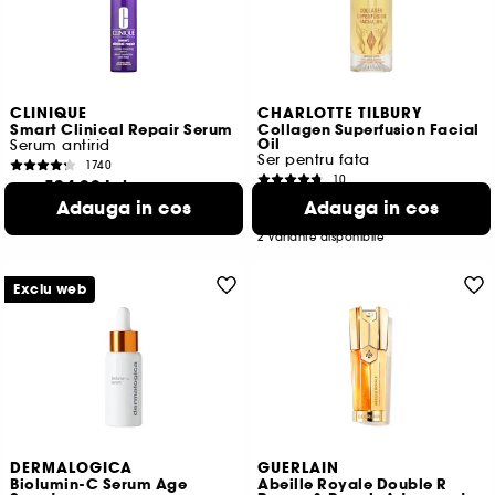
CLINIQUE
CHARLOTTE TILBURY
Smart Clinical Repair Serum
Collagen Superfusion Facial
Oil
Serum antirid
Ser pentru fata
1740
10
524,00 Lei
De la
184,00 Lei
Adauga in cos
De la
Adauga in cos
1.746,67 Lei
/
100ml
1.443,33 Lei
/
100ml
2 variante disponibile
2 variante disponibile
Exclu web
DERMALOGICA
GUERLAIN
Biolumin-C Serum Age
Abeille Royale Double R