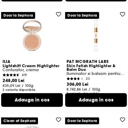
Doar la Sephora
Doar la Sephora
ILIA
PAT MCGRATH LABS
Lightshift Cream Highlighter
Skin Fetish Highlighter &
Balm Duo
Conturator, crema
Iluminator si balsam pentru fata
419
23
248,00 Lei
306,00 Lei
435,09 Lei
/
100g
8.742,86 Lei
/
100g
3 variante disponibile
2 variante disponibile
Adauga in cos
Adauga in cos
Clean at Sephora
Doar la Sephora