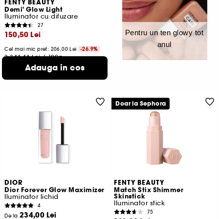
FENTY BEAUTY
Demi' Glow Light
Iluminator cu difuzare
27
Pentru un ten glowy tot
150,50 Lei
anul
Cel mai mic pret: 206,00 Lei
-26.9%
3.344,44 Lei
/
100g
4 variante disponibile
Adauga in cos
Doar la Sephora
DIOR
FENTY BEAUTY
Dior Forever Glow Maximizer
Match Stix Shimmer
Skinstick
Iluminator lichid
Iluminator stick
4
75
234,00 Lei
De la