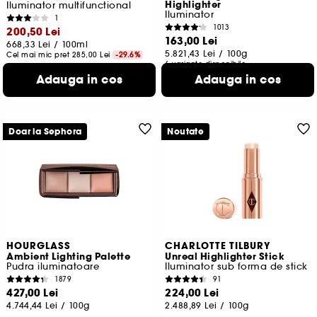
Highlighter
Iluminator multifunctional
Iluminator
1
1013
200,50 Lei
163,00 Lei
668,33 Lei
/
100ml
5.821,43 Lei
/
100g
Cel mai mic pret
285,00 Lei
-29.6%
6 variante disponibile
4 variante disponibile
Adauga in cos
Adauga in cos
Doar la Sephora
Noutate
HOURGLASS
CHARLOTTE TILBURY
Ambient Lighting Palette
Unreal Highlighter Stick
Pudra iluminatoare
Iluminator sub forma de stick
1879
91
427,00 Lei
224,00 Lei
4.744,44 Lei
/
100g
2.488,89 Lei
/
100g