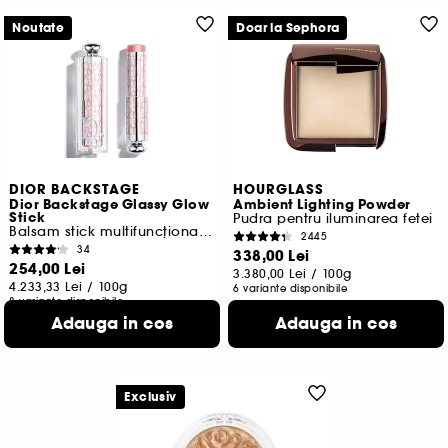
Noutate
Doar la Sephora
DIOR BACKSTAGE
HOURGLASS
Dior Backstage Glassy Glow
Ambient Lighting Powder
Stick
Pudra pentru iluminarea fetei
Balsam stick multifuncțional, iluminator
2445
34
338,00 Lei
254,00 Lei
3.380,00 Lei
/
100g
4.233,33 Lei
/
100g
6 variante disponibile
8 variante disponibile
Adauga in cos
Adauga in cos
Exclusiv