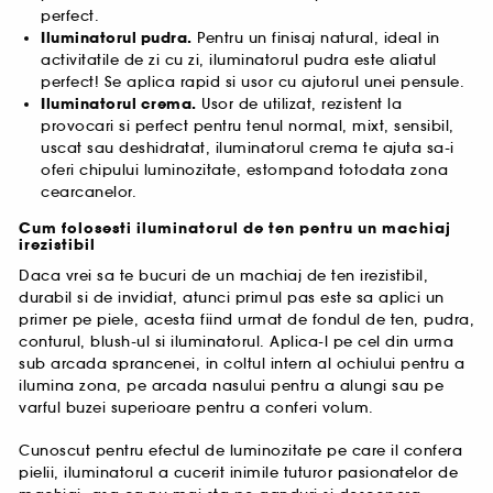
perfect.
Iluminatorul pudra.
Pentru un finisaj natural, ideal in
activitatile de zi cu zi, iluminatorul pudra este aliatul
perfect! Se aplica rapid si usor cu ajutorul unei pensule.
Iluminatorul crema.
Usor de utilizat, rezistent la
provocari si perfect pentru tenul normal, mixt, sensibil,
uscat sau deshidratat, iluminatorul crema te ajuta sa-i
oferi chipului luminozitate, estompand totodata zona
cearcanelor.
Cum folosesti iluminatorul de ten pentru un machiaj
irezistibil
Daca vrei sa te bucuri de un machiaj de ten irezistibil,
durabil si de invidiat, atunci primul pas este sa aplici un
primer pe piele, acesta fiind urmat de fondul de ten, pudra,
conturul, blush-ul si iluminatorul. Aplica-l pe cel din urma
sub arcada sprancenei, in coltul intern al ochiului pentru a
ilumina zona, pe arcada nasului pentru a alungi sau pe
varful buzei superioare pentru a conferi volum.
Cunoscut pentru efectul de luminozitate pe care il confera
pielii, iluminatorul a cucerit inimile tuturor pasionatelor de