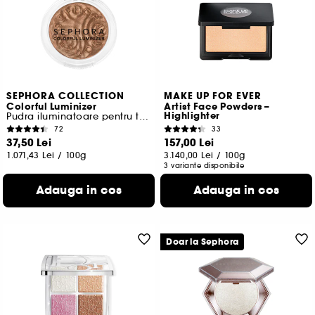
SEPHORA COLLECTION
MAKE UP FOR EVER
Colorful Luminizer
Artist Face Powders –
Highlighter
Pudra iluminatoare pentru ten
72
33
37,50 Lei
157,00 Lei
1.071,43 Lei
/
100g
3.140,00 Lei
/
100g
3 variante disponibile
Adauga in cos
Adauga in cos
Doar la Sephora