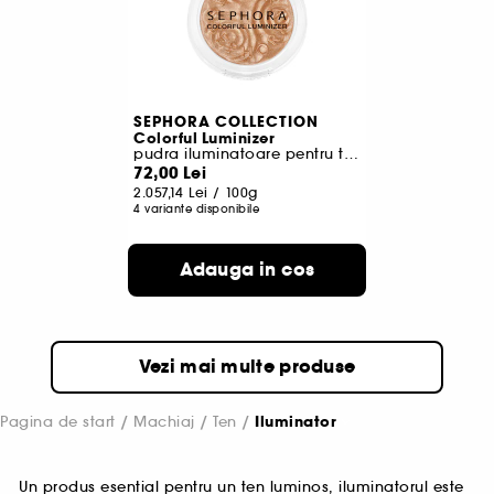
SEPHORA COLLECTION
Colorful Luminizer
pudra iluminatoare pentru ten
72,00 Lei
2.057,14 Lei
/
100g
4 variante disponibile
Adauga in cos
Vezi mai multe produse
Pagina de start
Machiaj
Ten
Iluminator
Un produs esential pentru un ten luminos, iluminatorul este