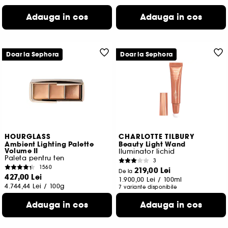
Adauga in cos
Adauga in cos
Doar la Sephora
Doar la Sephora
HOURGLASS
CHARLOTTE TILBURY
Ambient Lighting Palette
Beauty Light Wand
Volume II
Iluminator lichid
Paleta pentru ten
3
1560
219,00 Lei
De la
427,00 Lei
1.900,00 Lei
/
100ml
4.744,44 Lei
/
100g
7 variante disponibile
Adauga in cos
Adauga in cos