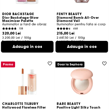
DIOR BACKSTAGE
FENTY BEAUTY
Dior Backstage Glow
Diamond Bomb All-Over
Maximizer Palette
Diamond Veil
iluminator și fard de obraz
Iluminator pentru fata si corp
108
468
320,00 Lei
215,00 Lei
3.200,00 Lei
/
100g
2.687,50 Lei
/
100g
5 variante disponibile
6 variante disponibile
Adauga in cos
Adauga in cos
Promo
Doar la Sephora
CHARLOTTE TILBURY
RARE BEAUTY
Hollywood Flawless Filter
Positive Light Silky Touch