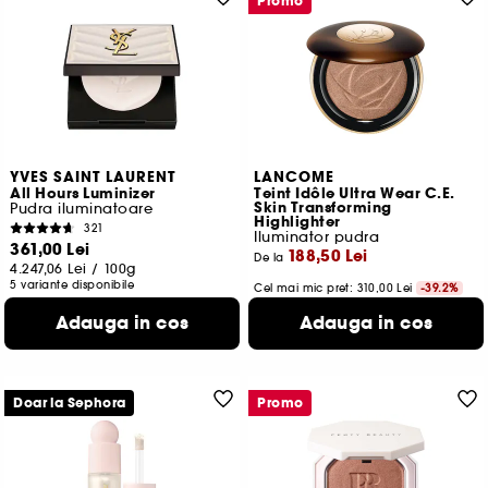
Promo
YVES SAINT LAURENT
LANCOME
All Hours Luminizer
Teint Idôle Ultra Wear C.E.
Skin Transforming
Pudra iluminatoare
Highlighter
321
Iluminator pudra
361,00 Lei
188,50 Lei
De la
4.247,06 Lei
/
100g
5 variante disponibile
Cel mai mic pret:
310,00 Lei
-39.2%
1.885,00 Lei
/
100g
Adauga in cos
Adauga in cos
3 variante disponibile
Doar la Sephora
Promo