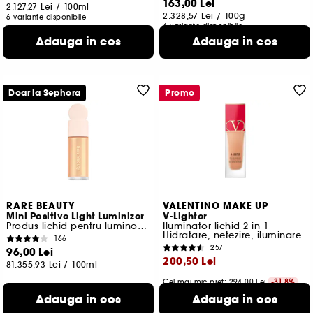
163,00 Lei
2.127,27 Lei
/
100ml
2.328,57 Lei
/
100g
6 variante disponibile
4 variante disponibile
Adauga in cos
Adauga in cos
Doar la Sephora
Promo
RARE BEAUTY
VALENTINO MAKE UP
Mini Positive Light Luminizer
V-Lighter
Produs lichid pentru luminozitate
Iluminator lichid 2 in 1
Hidratare, netezire, iluminare
166
257
96,00 Lei
200,50 Lei
81.355,93 Lei
/
100ml
Cel mai mic pret:
294,00 Lei
-31.8%
802,00 Lei
/
100ml
Adauga in cos
Adauga in cos