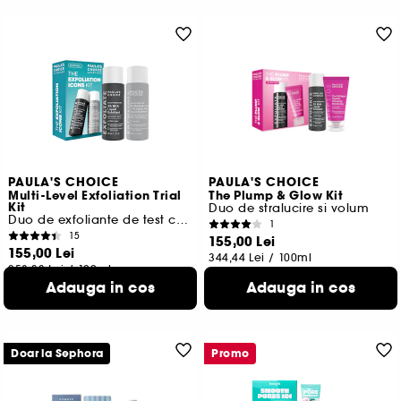
PAULA'S CHOICE
PAULA'S CHOICE
Multi-Level Exfoliation Trial
The Plump & Glow Kit
Kit
Duo de stralucire si volum
Duo de exfoliante de test cu AHA + BHA
1
15
155,00 Lei
155,00 Lei
344,44 Lei
/
100ml
258,33 Lei
/
100ml
Adauga in cos
Adauga in cos
Doar la Sephora
Promo