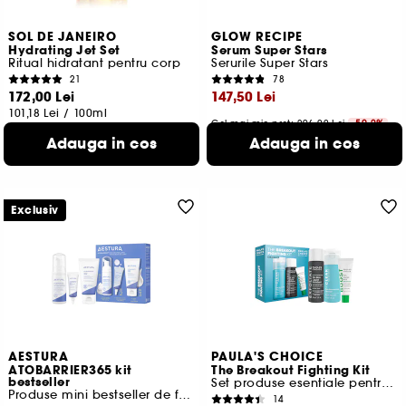
SOL DE JANEIRO
GLOW RECIPE
Hydrating Jet Set
Serum Super Stars
Ritual hidratant pentru corp
Serurile Super Stars
21
78
172,00 Lei
147,50 Lei
101,18 Lei
/
100ml
Cel mai mic pret:
296,00 Lei
-50.2%
983,33 Lei
/
100ml
Adauga in cos
Adauga in cos
Exclusiv
AESTURA
PAULA'S CHOICE
ATOBARRIER365 kit
The Breakout Fighting Kit
bestseller
Set produse esentiale pentru imperfectiuni
Produse mini bestseller de fata, piele sensibila
14