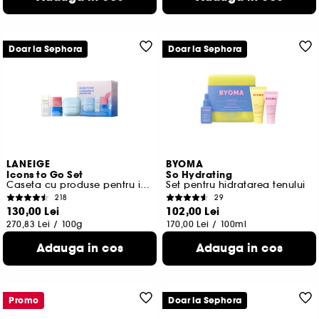
Doar la Sephora
Doar la Sephora
LANEIGE
BYOMA
Icons to Go Set
So Hydrating
Caseta cu produse pentru ingrijirea fetei
Set pentru hidratarea tenului
218
29
130,00 Lei
102,00 Lei
270,83 Lei
/
100g
170,00 Lei
/
100ml
Adauga in cos
Adauga in cos
Promo
Doar la Sephora