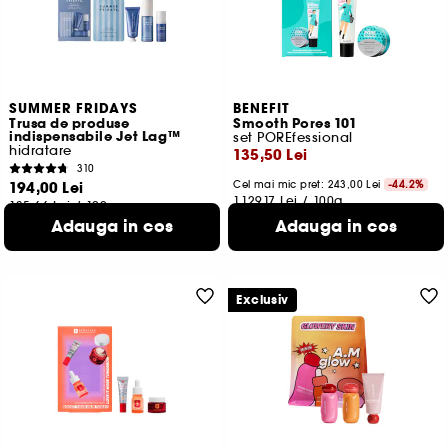
SUMMER FRIDAYS
BENEFIT
Trusa de produse
Smooth Pores 101
indispensabile Jet Lag™
set POREfessional
hidratare
135,50 Lei
310
194,00 Lei
Cel mai mic pret:
243,00 Lei
-44.2%
1.129,17 Lei
/
100g
135,66 Lei
/
100g
Adauga in cos
Adauga in cos
Exclusiv