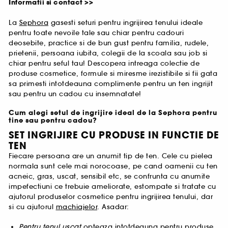
Informatii si contact >>
La
Sephora
gasesti seturi pentru ingrijirea tenului ideale
pentru toate nevoile tale sau chiar pentru cadouri
deosebite, practice si de bun gust pentru familia, rudele,
prietenii, persoana iubita, colegii de la scoala sau job si
chiar pentru seful tau! Descopera intreaga colectie de
produse cosmetice, formule si miresme irezistibile si fii gata
sa primesti intotdeauna complimente pentru un ten ingrijit
sau pentru un cadou cu insemnatate!
Cum alegi setul de ingrijire ideal de la Sephora pentru
tine sau pentru cadou?
SET INGRIJIRE CU PRODUSE IN FUNCTIE DE
TEN
Fiecare persoana are un anumit tip de ten. Cele cu pielea
normala sunt cele mai norocoase, pe cand oamenii cu ten
acneic, gras, uscat, sensibil etc, se confrunta cu anumite
impefectiuni ce trebuie ameliorate, estompate si tratate cu
ajutorul produselor cosmetice pentru ingrijirea tenului, dar
si cu ajutorul
machiajelor
. Asadar:
Pentru tenul uscat
opteaza intotdeauna pentru produse