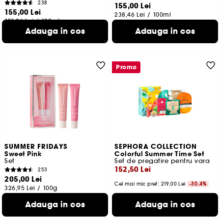
238
155,00 Lei
155,00 Lei
238,46 Lei
/
100ml
151,96 Lei
/
100ml
Adauga in cos
Adauga in cos
Promo
SUMMER FRIDAYS
SEPHORA COLLECTION
Sweet Pink
Colorful Summer Time Set
Set
Set de pregatire pentru vara
152,50 Lei
253
205,00 Lei
Cel mai mic pret:
219,00 Lei
-30.4%
326,95 Lei
/
100g
Adauga in cos
Adauga in cos