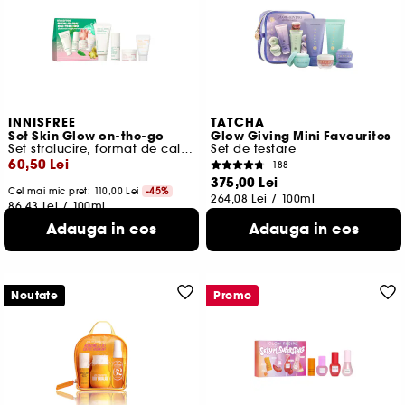
INNISFREE
TATCHA
Set Skin Glow on-the-go
Glow Giving Mini Favourites
Set stralucire, format de calatorie
Set de testare
60,50 Lei
188
375,00 Lei
Cel mai mic pret:
110,00 Lei
-45%
264,08 Lei
/
100ml
86,43 Lei
/
100ml
Adauga in cos
Adauga in cos
Noutate
Promo