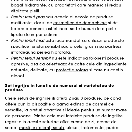
bogat hidratante, cu proprietati care hranesc si redau
vitalitate pielii.
Pentru tenul gras
sau acneic ai nevoie de produse
matifiante, dar si de
cosmetice de demachiere
si de
tratare a acneei, astfel incat sa te bucuri de o piele
lipsita de imperfectiuni.
Pentru tenul mixt
este recomandat sa utilizezi produsele
specifice tenului sensibil sau a celui gras si sa pastrezi
intotdeauna pielea hidratata.
Pentru tenul sensibil
nu este indicat sa folosesti produse
agresive, asa ca orienteaza-te catre cele din ingrediente
naturale, delicate, cu
protectie solara
si care nu contin
alcool.
Set ingrijre in functie de numarul si varietatea de
produse
Unele seturi de ingrijire iti ofera 2 sau 3 produse, pe cand
altele pun la dispozitie o gama extinsa de cosmetice
versatile, la preturi atractive si ideale pentru un numar mare
de persoane. Printre cele mai intalnite produse de ingrijire
regasite in aceste seturi se afla: creme de zi, creme de
seara,
masti, exfoliant, scrub
, uleiuri, tratamente, pudra