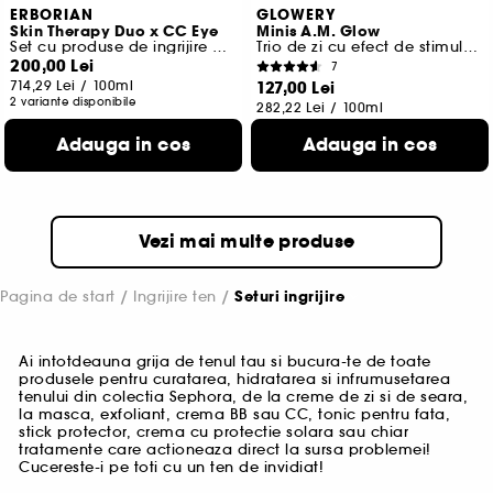
ERBORIAN
GLOWERY
Skin Therapy Duo x CC Eye
Minis A.M. Glow
Set cu produse de ingrijire pentru fata
Trio de zi cu efect de stimulare a barierei cutanate
200,00 Lei
7
714,29 Lei
/
100ml
127,00 Lei
2 variante disponibile
282,22 Lei
/
100ml
Adauga in cos
Adauga in cos
Vezi mai multe produse
Pagina de start
Ingrijire ten
Seturi ingrijire
Ai intotdeauna grija de tenul tau si bucura-te de toate
produsele pentru curatarea, hidratarea si infrumusetarea
tenului din colectia Sephora, de la creme de zi si de seara,
la masca, exfoliant, crema BB sau CC, tonic pentru fata,
stick protector, crema cu protectie solara sau chiar
tratamente care actioneaza direct la sursa problemei!
Cucereste-i pe toti cu un ten de invidiat!