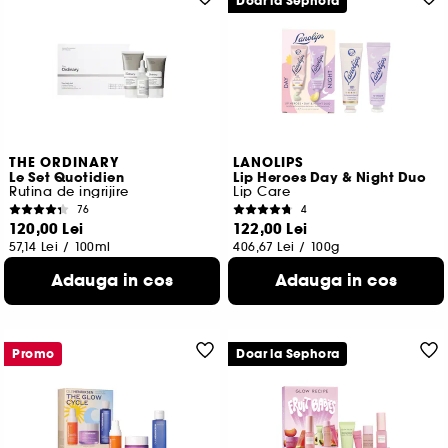
Doar la Sephora
THE ORDINARY
LANOLIPS
Le Set Quotidien
Lip Heroes Day & Night Duo
Rutina de ingrijire
Lip Care
76
4
120,00 Lei
122,00 Lei
57,14 Lei
/
100ml
406,67 Lei
/
100g
Adauga in cos
Adauga in cos
Promo
Doar la Sephora