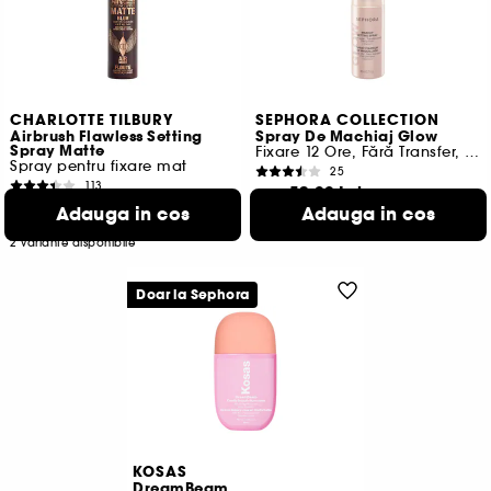
CHARLOTTE TILBURY
SEPHORA COLLECTION
Airbrush Flawless Setting
Spray De Machiaj Glow
Spray Matte
Fixare 12 Ore, Fără Transfer, Finisaj Luminos
Spray pentru fixare mat
25
113
52,00 Lei
De la
129,00 Lei
De la
Adauga in cos
Adauga in cos
103,75 Lei
/
100ml
209,00 Lei
/
100ml
2 variante disponibile
2 variante disponibile
Doar la Sephora
KOSAS
DreamBeam