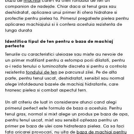
baza de
machiaj
care-i va oferi fondului de ten un
companion de nadejde. Chiar daca ai tenul gras sau
deshidratat, aplicarea unui primer iti ofera hidratare si
protectie pentru pielea ta. Primerul pregateste pielea pentru
aplicarea machiajului si ii confera acestuia rezistenta de
lunga durata
Identifica tipul de ten pentru o baza de machiaj
perfecta
Tenurile cu caracteristici uleioase sau mixte au nevoie de
un primer matifiant pentru a estompa porii dilatati, pentru
a-i reda tenului o luminozitate discreta si pentru a controla
rezistenta
fondului de ten
pe parcursul zilei. Pe de alta
parte, pentru tenul uscat, deshidratat, sensibil sau normal
alege intotdeauna bazele de machiaj hidratante, care
hranesc pielea si combat aspectul tern.
Un alt criteriu de luat in considerare atunci cand alegi
primerul perfect este formula de baza a acestuia. Pentru
tenul gras, normal si mixt alege un produs pe baza de apa,
pentru tenul uscat, mixt sau sensibil opteaza pentru un
primer pe baza de ulei care hidrateaza pielea. Ca sa faci
fata oricarei provocari, nu uita de
baza de machiaj pentru