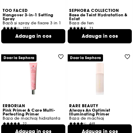
TOO FACED
SEPHORA COLLECTION
Hangover 3-in-1 Setting
Base de Teint Hydratation &
Spray
Eclat
Bază și spray de fixare 3 in 1
Baza de ten
1531
73
206,00 Lei
83,00 Lei
Adauga in cos
Adauga in cos
171,67 Lei
/
100ml
276,67 Lei
/
100ml
Doar la Sephora
Doar la Sephora
ERBORIAN
RARE BEAUTY
Pink Primer & Care Multi-
Always An Optimist
Perfecting Primer
Illuminating Primer
Baza de machiaj hidratanta
Baza de machiaj
22
469
232,00 Lei
184,00 Lei
Adauga in cos
Adauga in cos