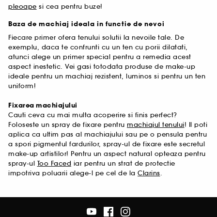
pleoape
si cea pentru buze!
Baza de machiaj ideala in functie de nevoi
Fiecare primer ofera tenului solutii la nevoile tale. De
exemplu, daca te confrunti cu un ten cu porii dilatati,
atunci alege un primer special pentru a remedia acest
aspect inestetic. Vei gasi totodata produse de make-up
ideale pentru un machiaj rezistent, luminos si pentru un ten
uniform!
Fixarea machiajului
Cauti ceva cu mai multa acoperire si finis perfect?
Foloseste un spray de fixare pentru
machiajul tenului
! Il poti
aplica ca ultim pas al machiajului sau pe o pensula pentru
a spori pigmentul fardurilor, spray-ul de fixare este secretul
make-up artistilor! Pentru un aspect natural opteaza pentru
spray-ul
Too Faced
iar pentru un strat de protectie
impotriva poluarii alege-l pe cel de la
Clarins
.