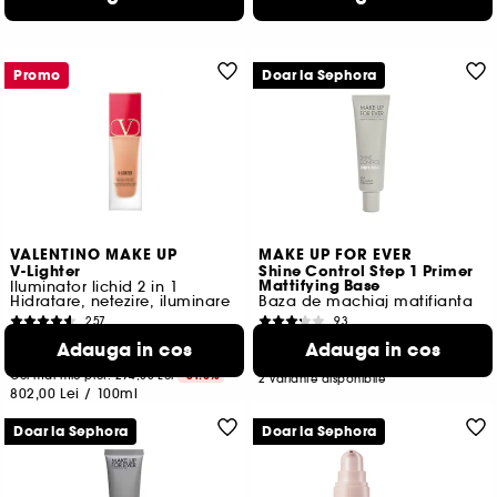
515,56 Lei
/
100ml
657,14 Lei
/
100ml
Promo
Doar la Sephora
VALENTINO MAKE UP
MAKE UP FOR EVER
V-Lighter
Shine Control Step 1 Primer
Mattifying Base
Iluminator lichid 2 in 1
Hidratare, netezire, iluminare
Baza de machiaj matifianta
257
93
200,50 Lei
110,00 Lei
Adauga in cos
De la
Adauga in cos
720,00 Lei
/
100ml
Cel mai mic pret:
294,00 Lei
-31.8%
2 variante disponibile
802,00 Lei
/
100ml
Doar la Sephora
Doar la Sephora