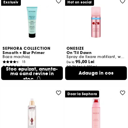
Exclusiv
Hot on social
SEPHORA COLLECTION
ONESIZE
Smooth + Blur Primer
On 'Til Dawn
Baza machiaj
Spray de fixare matifiant, waterproof
95,00 Lei
15
De la
83,00 Lei
30,74 Lei
/
100ml
Stoc epuizat, anunta-
2 variante disponibile
Adauga in cos
276,67 Lei
ma cand revine in
/
100ml
stoc
Doar la Sephora