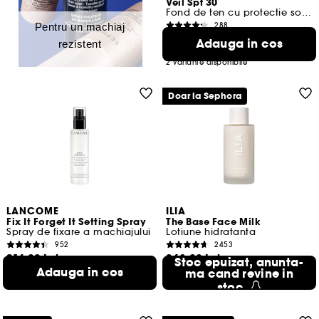
Veil Spf 30
Fond de ten cu protectie solara SPF 30
288
Pentru un machiaj
181,00 Lei
Adauga in cos
rezistent
362,00 Lei
/
100g
2 variante disponibile
Doar la Sephora
LANCOME
ILIA
Fix It Forget It Setting Spray
The Base Face Milk
Spray de fixare a machiajului
Lotiune hidratanta
952
2453
214,00 Lei
368,00 Lei
Stoc epuizat, anunta-
Adauga in cos
214,00 Lei
/
100ml
368,00 Lei
ma cand revine in
/
100ml
stoc