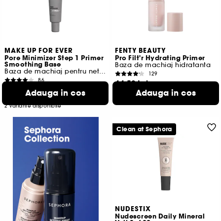
MAKE UP FOR EVER
FENTY BEAUTY
Pore Minimizer Step 1 Primer
Pro Filt'r Hydrating Primer
Smoothing Base
Baza de machiaj hidratanta
Baza de machiaj pentru netezire
129
86
44,50 Lei
110,00 Lei
De la
Adauga in cos
Adauga in cos
296,67 Lei
/
100ml
720,00 Lei
/
100ml
2 variante disponibile
Clean at Sephora
NUDESTIX
Nudescreen Daily Mineral