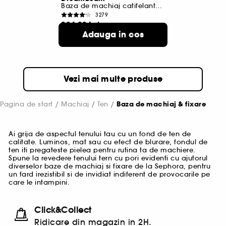
Baza de machiaj catifelanta SPF 30
3279
204,00 Lei
Adauga in cos
510,00 Lei
/
100ml
2 variante disponibile
Vezi mai multe produse
Pagina de start
Machiaj
Ten
Baza de machiaj & fixare
Ai grija de aspectul tenului tau cu un fond de ten de
calitate. Luminos, mat sau cu efect de blurare, fondul de
ten iti pregateste pielea pentru rutina ta de machiere.
Spune la revedere tenului tern cu pori evidenti cu ajutorul
diverselor baze de machiaj si fixare de la Sephora, pentru
un fard irezistibil si de invidiat indiferent de provocarile pe
care le intampini.
Click&Collect
Ridicare din magazin in 2H.