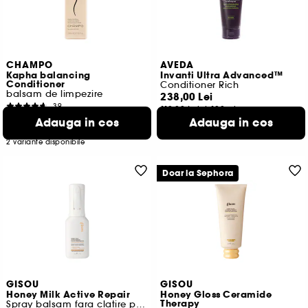
CHAMPO
AVEDA
Kapha balancing
Invanti Ultra Advanced™
Conditioner
Conditioner Rich
balsam de limpezire
238,00 Lei
39
119,00 Lei
/
100ml
61,00 Lei
Adauga in cos
Adauga in cos
De la
56,92 Lei
/
100ml
2 variante disponibile
Doar la Sephora
GISOU
GISOU
Honey Milk Active Repair
Honey Gloss Ceramide
Therapy
Spray balsam fara clatire pentru reparare