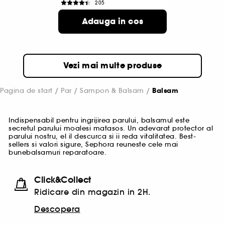
205
187,00 Lei
Adauga in cos
62,33 Lei
/
100ml
Vezi mai multe produse
Pagina de start
Par
Sampon & Balsam
Balsam
Indispensabil pentru ingrijirea parului, balsamul este
secretul parului moalesi matasos. Un adevarat protector al
parului nostru, el il descurca si ii reda vitalitatea. Best-
sellers si valori sigure, Sephora reuneste cele mai
bunebalsamuri reparatoare.
Click&Collect
Ridicare din magazin in 2H.
Descopera