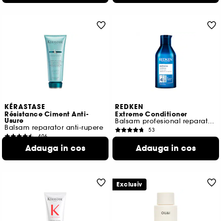
KÉRASTASE
REDKEN
Résistance Ciment Anti-
Extreme Conditioner
Usure
Balsam profesional reparator pentru par deteriorat
Balsam reparator anti-rupere
53
406
145,00 Lei
201,00 Lei
Adauga in cos
Adauga in cos
58,00 Lei
/
100ml
100,50 Lei
/
100ml
Exclusiv