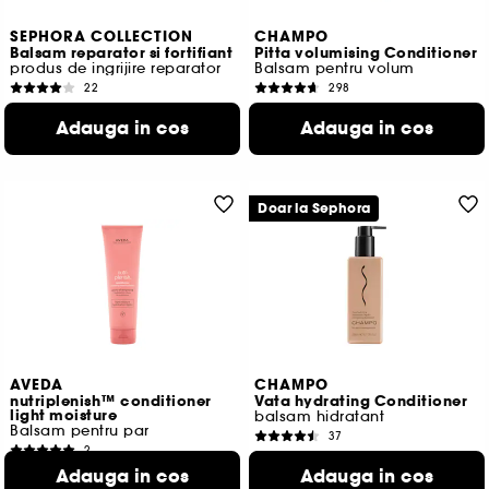
SEPHORA COLLECTION
CHAMPO
Balsam reparator si fortifiant
Pitta volumising Conditioner
produs de ingrijire reparator
Balsam pentru volum
22
298
62,00 Lei
61,00 Lei
De la
Adauga in cos
Adauga in cos
31,00 Lei
/
100ml
56,92 Lei
/
100ml
2 variante disponibile
Doar la Sephora
AVEDA
CHAMPO
nutriplenish™ conditioner
Vata hydrating Conditioner
light moisture
balsam hidratant
Balsam pentru par
37
2
148,00 Lei
238,00 Lei
Adauga in cos
Adauga in cos
56,92 Lei
/
100ml