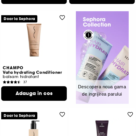
95,20 Lei
/
100ml
Doar la Sephora
CHAMPO
Vata hydrating Conditioner
balsam hidratant
37
Descopera noua gama
61,00 Lei
Adauga in cos
122,00 Lei
/
100ml
de ingrijirea parului
Doar la Sephora