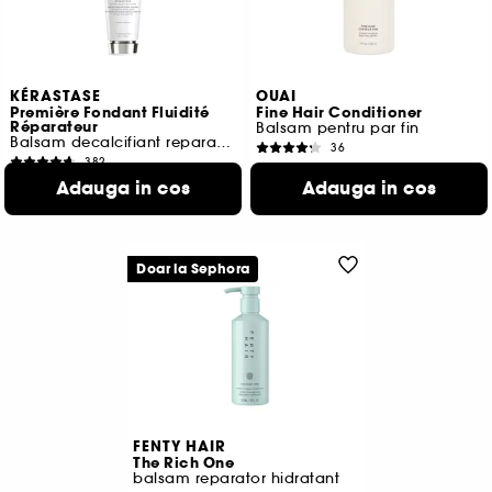
KÉRASTASE
OUAI
Première Fondant Fluidité
Fine Hair Conditioner
Réparateur
Balsam pentru par fin
Balsam decalcifiant reparator
36
382
89,00 Lei
De la
256,00 Lei
Adauga in cos
Adauga in cos
56,00 Lei
/
100ml
102,40 Lei
/
100ml
2 variante disponibile
Doar la Sephora
FENTY HAIR
The Rich One
balsam reparator hidratant