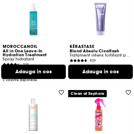
MOROCCANOIL
KÉRASTASE
All in One Leave-In
Blond Absolu Cicaflash
Hydration Treatment
Tratament intens fortifiant pentru par blond
Spray hidratant
829
224
231,00 Lei
78,00 Lei
Adauga in cos
Adauga in cos
De la
92,40 Lei
/
100ml
107,50 Lei
/
100ml
2 variante disponibile
Clean at Sephora