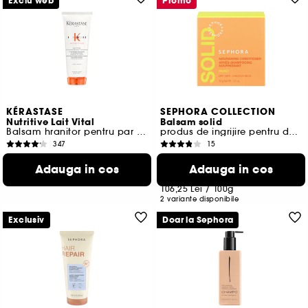
Exclu web
Promo
KÉRASTASE
SEPHORA COLLECTION
Nutritive Lait Vital
Balsam solid
Balsam hranitor pentru par uscat
produs de ingrijire pentru descurcarea parului
347
15
201,00 Lei
42,50 Lei
Adauga in cos
Adauga in cos
100,50 Lei
/
100ml
Cel mai mic pret:
61,00 Lei
-30.3%
106,25 Lei
/
100g
2 variante disponibile
Exclusiv
Doar la Sephora