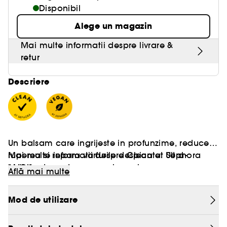
Disponibil
Alege un magazin
Mai multe informatii despre livrare &
retur
Descriere
Un balsam care ingrijeste in profunzime, reduce
ruperea si repara varfurile despicate. Ultra-
Mai multe informatii despre Clean at Sephora
hidratant, pentru par mai moale.
[AICI]
Află mai multe
Pentru toate tipurile si texturile de par care
Vegan :
necesita o hidratare mai intensa.
Produse realizate cu ingrediente naturale.
Mod de utilizare
• Descurca in mod instantaneu