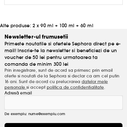
„Nu conteaza daca ai parul foarte cret, drept sau
ondulat, cu siguranta avem ceva care sa ti se
potriveasca.” Rihanna
Parul tau cu Fenty? Stronger by the style.
Alte produse:
2 x 90 ml + 100 ml + 60 ml
Newsletter-ul frumusetii
Primeste noutatile si ofertele Sephora direct pe e-
mail! Inscrie-te la newsletter si beneficiezi de un
voucher de 50 lei pentru urmatoarea ta
comanda de minim 300 lei
Prin inregistrare, sunt de acord sa primesc prin email
oferte si noutati de la Sephora si declar ca am cel putin
16 ani. Sunt de acord cu prelucrarea
datelor mele
personale
si accept
politica de confidentialitate
.
Adresă email
De exemplu: nume@exemplu.com