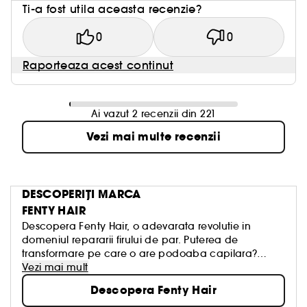
Ti-a fost utila aceasta recenzie?
0
0
Raporteaza acest continut
Ai vazut 2 recenzii din 221
Vezi mai multe recenzii
DESCOPERIȚI MARCA
FENTY HAIR
Descopera Fenty Hair, o adevarata revolutie in
domeniul repararii firului de par. Puterea de
transformare pe care o are podoaba capilara?
Rihanna este cel mai bun exemplu. Tehnologia
Vezi mai mult
reparatoare Replenicore-5 este prezenta in toate
Descopera Fenty Hair
produsele Fenty Hair, pentru nenumarate stiluri.