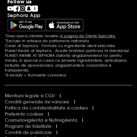
Follow us
Sephora App
*Descopera ofertele noastre
in pagina de Oferte Speciale.
Mentiuni aditionale
*Exclusiv in reteaua de parfumerie nationala.
Clean at Sephora : Formule cu ingrediente atent selectate.
Planet Aware at Sephora : Aceste branduri participa la standardul
PLANET AWARE AT SEPHORA datorita angajamentelor lor pentru
mediu, in special in ceea ce priveste ingredientele, ambalajele,
lanturile de aprovizionare, angajamentele corporative si
transparenta.
*k-beauty = frumusete coreeana
Mentiuni legale si CGU
Conditii generale de vanzare
Politica de confidentialitate si cookies
Preferinte cookies
Cosmetovigilenta si Nutrivigilenta
Program de fidelitate
Conditii de publicare