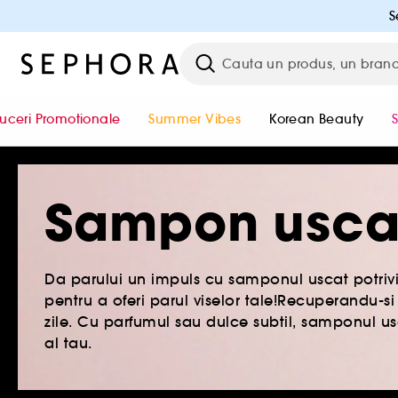
S
uceri Promotionale
Summer Vibes
Korean Beauty
Sampon usca
Da parului un impuls cu samponul uscat potriv
pentru a oferi parul viselor tale!Recuperandu-si
zile. Cu parfumul sau dulce subtil, samponul u
al tau.