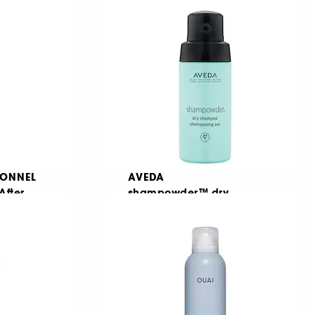
228
148,00 Lei
448,48 Lei
/
100g
IONNEL
AVEDA
After
shampowder™ dry
y Shampoo
shampoo
Sampon uscat
18
214,00 Lei
382,14 Lei
/
100g