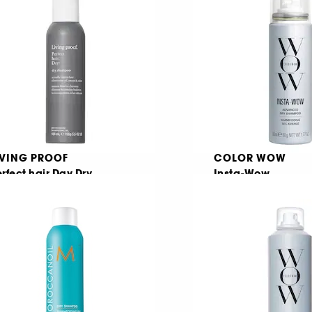
93,00 Lei
133,00 Lei
e la
,24 Lei
/
100ml
277,08 Lei
/
100g
IVING PROOF
COLOR WOW
rfect hair Day Dry
Insta-Wow
hampoo
Sampon uscat ava
ampon uscat
95,00 Lei
88
158,33 Lei
/
100ml
73,00 Lei
,37 Lei
/
100ml