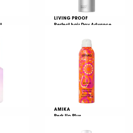
LIVING PROOF
t
Perfect hair Day Advance
Clean Dry Shampoo
Sampon uscat
31
84,00 Lei
De la
87,37 Lei
/
100ml
AMIKA
Perk Up Plus
Sampon uscat pentru volum Invisi-Boost
Sampon uscat cu actiune indelungata
46