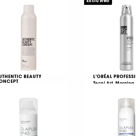
Exclu web
46
5
65,00 Lei
168,00 Lei
,35 Lei
/
100ml
132,28 Lei
/
100g
UTHENTIC BEAUTY
L'ORÉAL PROFESS
ONCEPT
Tecni Art. Morning 
ry Shampoo
Dust Invisible Dr
Sampon uscat pentru textura si prospetime
Sampon uscat
70,00 Lei
1
,00 Lei
/
100ml
123,00 Lei
61,50 Lei
/
100ml