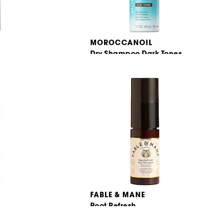
MOROCCANOIL
Dry Shampoo Dark Tones
Travel Size
esional
Mini sampon uscat
189
72,00 Lei
110,77 Lei
/
100ml
FABLE & MANE
Root Refresh
at
sampon uscat pentru inviorare