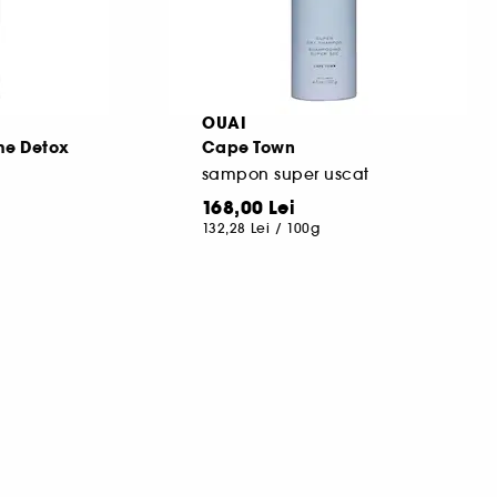
OUAI
me Detox
Cape Town
sampon super uscat
168,00 Lei
132,28 Lei
/
100g