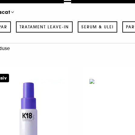
scat
PAR
TRATAMENT LEAVE-IN
SERUM & ULEI
PAR
duse
siv