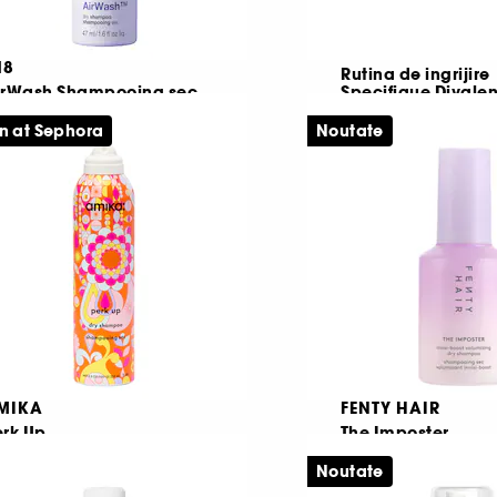
18
Rutina de ingrijire
irWash Shampooing sec
Specifique Divalen
Reduce sebumul si elimina mirosurile
n at Sephora
Noutate
668,00 Lei
1515
3 produse
138,00 Lei
e la
3,64 Lei
/
100ml
MIKA
FENTY HAIR
erk Up
The Imposter
mpon uscat fara talc
Noutate
2
235