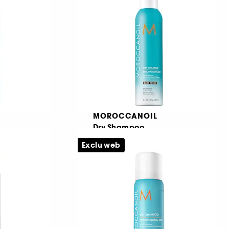
93,00 Lei
De la
79,33 Lei
/
100ml
MOROCCANOIL
Dry Shampoo
nsat
Sampon uscat
Exclu web
1127
150,00 Lei
73,17 Lei
/
100ml