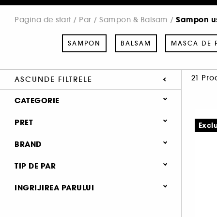
Sampon u
Pagina de start
Par
Sampon & Balsam
SAMPON
BALSAM
MASCA DE 
21 Pro
ASCUNDE FILTRELE
CATEGORIE
Par
PRET
Exclu
Sampon & Balsam
BRAND
Sampon (144)
TIP DE PAR
Balsam (113)
Gras (13)
Masca de par (93)
INGRIJIREA PARULUI
AMIKA (3)
Toate tipurile de par (11)
Tratament leave-in (74)
Par gras (14)
Moroccanoil (3)
Normal (8)