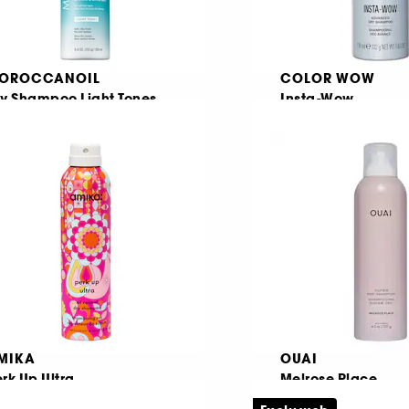
OROCCANOIL
COLOR WOW
ry Shampoo Light Tones
Insta-Wow
ampon uscat
Sampon uscat prof
1217
302
50,00 Lei
160,00 Lei
,17 Lei
/
100ml
80,00 Lei
/
100ml
MIKA
OUAI
rk Up Ultra
Melrose Place
Sampon uscat de reglare a sebumului
Șampon super usc