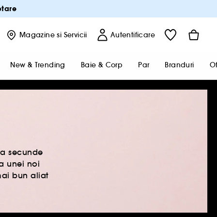
ptare
Magazine
si Servicii
Autentificare
New & Trending
Baie & Corp
Par
Branduri
Of
eva secunde
ta unei noi
ai bun aliat