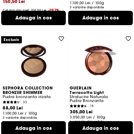
150,50 Lei
1.100,00 Lei
/
100g
3 variante disponibile
Cel mai mic pret: 214,00 Lei
-29.7%
1.710,23 Lei
/
100g
Adauga in cos
Adauga in cos
4 variante disponibile
Exclusiv
SEPHORA COLLECTION
GUERLAIN
BRONZER SHIMMER
Terracotta Light
Pudra bronzanta irizata
Stralucire Naturala
Pudra Bronzanta
33
15
88,00 Lei
305,00 Lei
1.100,00 Lei
/
100g
3.050,00 Lei
/
100g
3 variante disponibile
6 variante disponibile
Adauga in cos
Adauga in cos