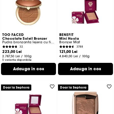
TOO FACED
BENEFIT
Chocolate Soleil Bronzer
Mini Hoola
Pudra bronzanta lejera cu finisaj mat
Bronzer Mat
32
3788
223,00 Lei
121,00 Lei
2.787,50 Lei
/
100g
4.840,00 Lei
/
100g
5 variante disponibile
Adauga in cos
Adauga in cos
Doar la Sephora
Doar la Sephora