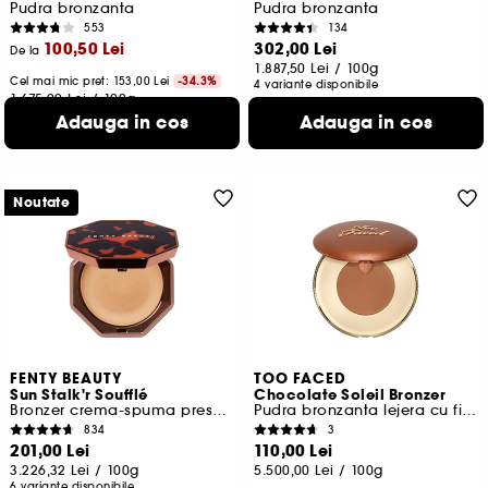
Pudra bronzanta
Pudra bronzanta
553
134
100,50 Lei
302,00 Lei
De la
1.887,50 Lei
/
100g
Cel mai mic pret:
153,00 Lei
-34.3%
4 variante disponibile
1.675,00 Lei
/
100g
3 variante disponibile
Adauga in cos
Adauga in cos
Noutate
FENTY BEAUTY
TOO FACED
Sun Stalk'r Soufflé
Chocolate Soleil Bronzer
Bronzer crema-spuma presata
Pudra bronzanta lejera cu finisaj mat
834
3
201,00 Lei
110,00 Lei
3.226,32 Lei
/
100g
5.500,00 Lei
/
100g
6 variante disponibile