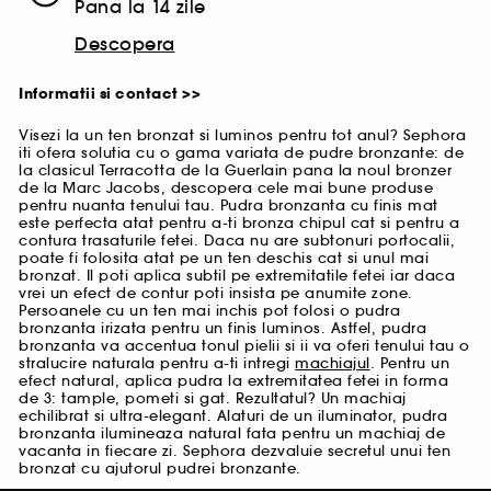
Pana la 14 zile
Descopera
Informatii si contact >>
Visezi la un ten bronzat si luminos pentru tot anul? Sephora
iti ofera solutia cu o gama variata de pudre bronzante: de
la clasicul Terracotta de la Guerlain pana la noul bronzer
de la Marc Jacobs, descopera cele mai bune produse
pentru nuanta tenului tau. Pudra bronzanta cu finis mat
este perfecta atat pentru a-ti bronza chipul cat si pentru a
contura trasaturile fetei. Daca nu are subtonuri portocalii,
poate fi folosita atat pe un ten deschis cat si unul mai
bronzat. Il poti aplica subtil pe extremitatile fetei iar daca
vrei un efect de contur poti insista pe anumite zone.
Persoanele cu un ten mai inchis pot folosi o pudra
bronzanta irizata pentru un finis luminos. Astfel, pudra
bronzanta va accentua tonul pielii si ii va oferi tenului tau o
stralucire naturala pentru a-ti intregi
machiajul
. Pentru un
efect natural, aplica pudra la extremitatea fetei in forma
de 3: tample, pometi si gat. Rezultatul? Un machiaj
echilibrat si ultra-elegant. Alaturi de un iluminator, pudra
bronzanta ilumineaza natural fata pentru un machiaj de
vacanta in fiecare zi. Sephora dezvaluie secretul unui ten
bronzat cu ajutorul pudrei bronzante.