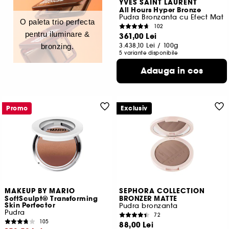
YVES SAINT LAURENT
All Hours Hyper Bronze
Pudra Bronzanta cu Efect Mat
O paleta trio perfecta
102
pentru iluminare &
361,00 Lei
3.438,10 Lei
/
100g
bronzing.
5 variante disponibile
Adauga in cos
Promo
Exclusiv
MAKEUP BY MARIO
SEPHORA COLLECTION
SoftSculpt® Transforming
BRONZER MATTE
Skin Perfector
Pudra bronzanta
Pudra
72
105
88,00 Lei