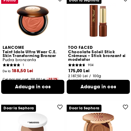
Promo
Doar la Sephora
LANCOME
TOO FACED
Teint Idole Ultra Wear C.E.
Chocolate Soleil Stick
Skin Transforming Bronzer
Crémeux – Stick bronzant si
modelator
Pudra bronzanta
1
904
188,50 Lei
175,00 Lei
De la
2.187,50 Lei
/
100g
Cel mai mic pret:
310,00 Lei
-39.2%
7 variante disponibile
44.880,95 Lei
/
100g
Adauga in cos
Adauga in cos
6 variante disponibile
Doar la Sephora
Doar la Sephora