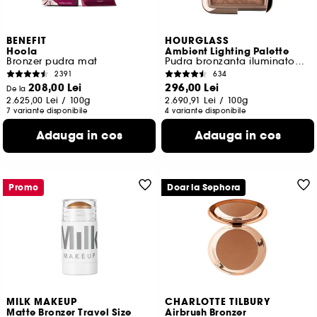
BENEFIT
HOURGLASS
Hoola
Ambient Lighting Palette
Bronzer pudra mat
Pudra bronzanta iluminatoare
2391
634
208,00 Lei
296,00 Lei
De la
2.625,00 Lei
/
100g
2.690,91 Lei
/
100g
7 variante disponibile
4 variante disponibile
Adauga in cos
Adauga in cos
Promo
Doar la Sephora
MILK MAKEUP
CHARLOTTE TILBURY
Matte Bronzer Travel Size
Airbrush Bronzer