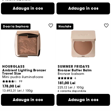
Adauga in cos
Adauga in cos
Doar la Sephora
Noutate
HOURGLASS
SUMMER FRIDAYS
Ambient Lighting Bronzer
Bronzer Butter Balm
Travel Size
Bronzer balsam
Mini pudra iluminatoare
6
99
181,00 Lei
178,00 Lei
225,12 Lei
/
100g
13.692,31 Lei
/
100g
6 variante disponibile
Adauga in cos
Adauga in cos