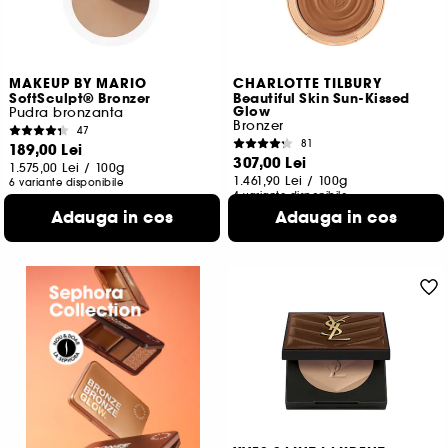
MAKEUP BY MARIO
CHARLOTTE TILBURY
SoftSculpt® Bronzer
Beautiful Skin Sun-Kissed
Glow
Pudra bronzanta
Bronzer
47
81
189,00 Lei
307,00 Lei
1.575,00 Lei
/
100g
1.461,90 Lei
/
100g
6 variante disponibile
4 variante disponibile
Adauga in cos
Adauga in cos