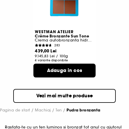
WESTMAN ATELIER
Crème Bronzante Sun Tone
Crema autobronzanta hidratanta
283
439,00 Lei
9.145,83 Lei
/
100g
4 variante disponibile
Adauga in cos
Vezi mai multe produse
Pagina de start
Machiaj
Ten
Pudra bronzanta
Rasfata-te cu un ten luminos si bronzat tot anul cu ajutorul