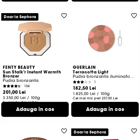
Doar la Sephora
FENTY BEAUTY
GUERLAIN
Sun Stalk'r Instant Warmth
Terracotta Light
Bronzer
Pudra bronzanta iluminatoare Refill
Pudra bronzanta
1
104
182,50 Lei
201,00 Lei
1.825,00 Lei
/
100g
3.350,00 Lei
/
100g
Cel mai mic pret
257,00 Lei
9 variante disponibile
Adauga in cos
Adauga in cos
Doar la Sephora