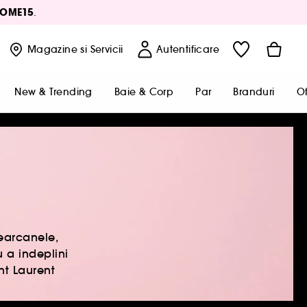
OME15
.
Magazine
si Servicii
Autentificare
New & Trending
Baie & Corp
Par
Branduri
Of
cearcanele,
 a indeplini
nt Laurent