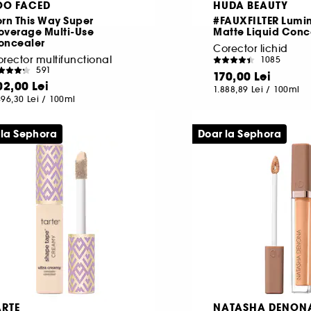
OO FACED
HUDA BEAUTY
rn This Way Super
#FAUXFILTER Lumi
overage Multi-Use
Matte Liquid Conc
oncealer
Corector lichid
rector multifunctional
1085
591
170,00 Lei
02,00 Lei
1.888,89 Lei
/
100ml
496,30 Lei
/
100ml
 la Sephora
Doar la Sephora
ARTE
NATASHA DENON