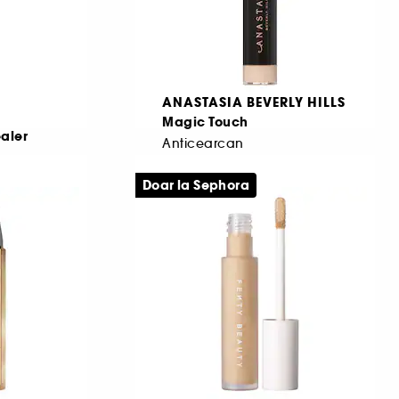
ANASTASIA BEVERLY HILLS
Magic Touch
aler
Anticearcan
3159
r
Doar la Sephora
188,00 Lei
De la
1.566,67 Lei
/
100ml