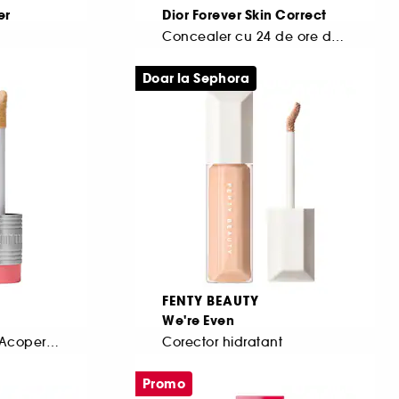
er
Dior Forever Skin Correct
Concealer cu 24 de ore de rezistenta
No Transfer
27
Doar la Sephora
152,50 Lei
De la
Cel mai mic pret:
219,00 Lei
1.386,36 Lei
/
100ml
FENTY BEAUTY
We're Even
Corector Lichid cu Acoperire Mare
Corector hidratant
64
Promo
160,00 Lei