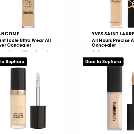
ANCOME
YVES SAINT LAUR
int Idole Ultra Wear All
All Hours Precise 
ver Concealer
Concealer
rector multifunctional
176
599
 la Sephora
Doar la Sephora
203,00 Lei
249,00 Lei
e la
503,70 Lei
/
100ml
1.660,00 Lei
/
100ml