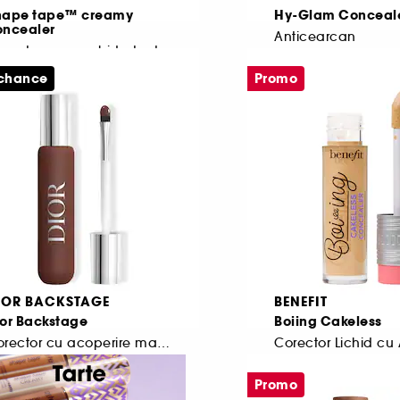
hape tape™ creamy
Hy-Glam Conceal
oncealer
Anticearcan
Corector cremos hidratant cu acoperire totală
95
272
 chance
Promo
57,00 Lei
209,00 Lei
570,00 Lei
/
100ml
2.985,71 Lei
/
100g
IOR BACKSTAGE
BENEFIT
ior Backstage
Boiing Cakeless
Corector cu acoperire mare pentru fata si corp
1206
321
Promo
100,50 Lei
De la
124,50 Lei
e la