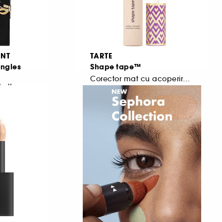
ENT
TARTE
Angles
Shape tape™
Corector mat cu acoperire totală
Anticearcan corect ultra precis
7990
157,00 Lei
1.570,00 Lei
/
100ml