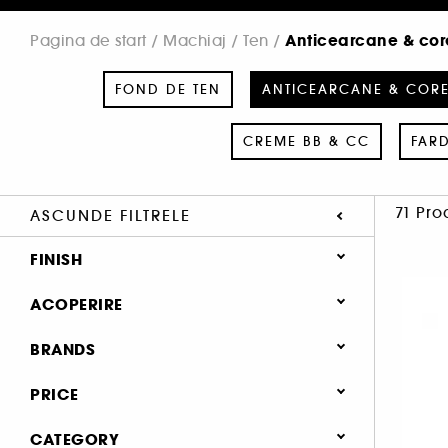
Anticearcane & cor
Pagina de start
Machiaj
Ten
FOND DE TEN
ANTICEARCANE & COR
CREME BB & CC
FAR
71 Pro
ASCUNDE FILTRELE
FINISH
Natural (60)
ACOPERIRE
Mat (25)
Medie (37)
BRANDS
Lucios (2)
Mare (36)
PRICE
Lejer (16)
CATEGORY