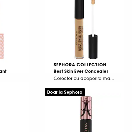
SEPHORA COLLECTION
ant
Best Skin Ever Concealer
Corector cu acoperire mare si finish natural
Corector luminos cu acoperire medie
33
Doar la Sephora
33,50 Lei
De la
670,00 Lei
/
100ml