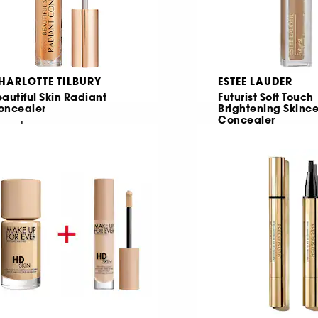
HARLOTTE TILBURY
ESTEE LAUDER
autiful Skin Radiant
Futurist Soft Touch
oncealer
Brightening Skince
Concealer
rector
Corector Iluminato
24
44
07,00 Lei
151,50 Lei
De la
875,00 Lei
/
100g
60.600,00 Lei
/
100ml