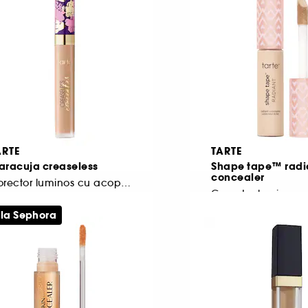
ARTE
TARTE
aracuja creaseless
Shape tape™ radi
concealer
Corector luminos cu acoperire totală pentru cearcăne
175
244
 la Sephora
57,00 Lei
157,00 Lei
962,50 Lei
/
100g
1.570,00 Lei
/
100ml