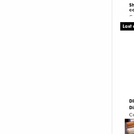
VALENTINO (1)
S
c
VALENTINO MAKE UP (1)
WESTMAN ATELIER (1)
Last
1
YVES SAINT LAURENT (1)
1.
D
D
D