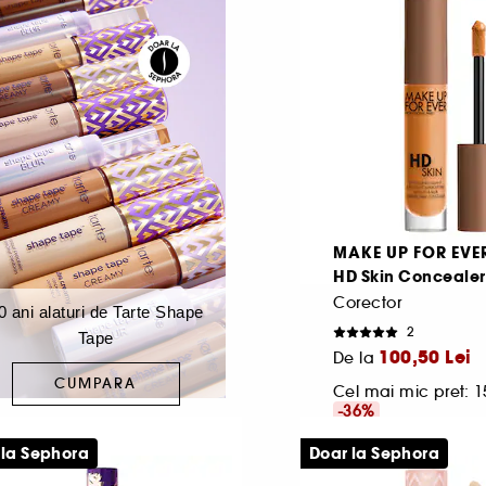
131,82 Lei
/
100ml
Cel mai mic pret:
1
-37.2%
2.010,00 Lei
/
100ml
MAKE UP FOR EVE
HD Skin Concealer
Corector
0 ani alaturi de Tarte Shape
2
Tape
100,50 Lei
De la
CUMPARA
Cel mai mic pret:
1
-36%
2.138,30 Lei
/
100ml
 la Sephora
Doar la Sephora