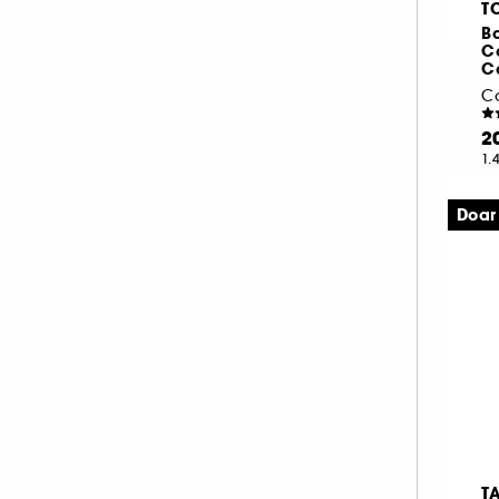
T
si multe altele (3)
ILIA (1)
Palete pentru ten (21)
Bo
si multe altele (5)
KOSAS (3)
C
C
LANCÔME (2)
si multe altele (3)
Co
MAKEUP BY MARIO (1)
si multe altele (1)
2
MAKE UP FOR EVER (3)
si multe altele (1)
1.
MILK MAKEUP (2)
si multe altele (1)
NATASHA DENONA (2)
Doar
si multe altele (1)
NUDESTIX (1)
si multe altele (1)
PAT McGRATH LABS (1)
RARE BEAUTY (2)
REM BEAUTY (1)
SEPHORA COLLECTION (5)
TARTE (9)
TOM FORD (1)
TOO FACED (3)
T