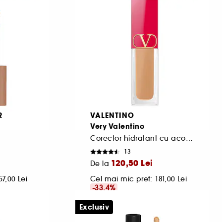
1.777,78 Lei
/
100ml
60,00 Lei
R
VALENTINO
Very Valentino
Corector hidratant cu acoperire mare si rezistenta ridicata
13
120,50 Lei
De la
57,00 Lei
Cel mai mic pret:
181,00 Lei
-33.4%
334,72 Lei
/
100g
Exclusiv