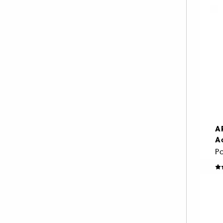
Ce
-
35
A
A
Pa
D
1.