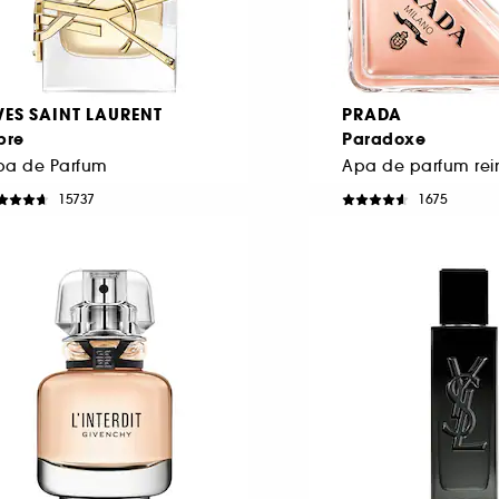
VES SAINT LAURENT
PRADA
bre
Paradoxe
pa de Parfum
15737
1675
529,00 Lei
498,00 Lei
e la
De la
763,33 Lei
/
100ml
1.660,00 Lei
/
100ml