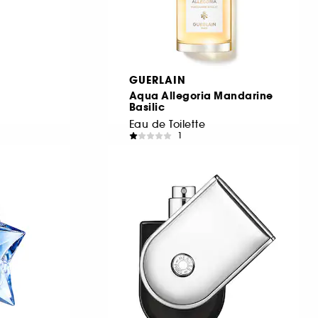
GUERLAIN
Aqua Allegoria Mandarine
Basilic
Eau de Toilette
1
401,00 Lei
De la
785,33 Lei
/
100ml