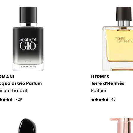
898,67 Lei
/
100ml
l mai mic pret: 752,00 Lei
30.1%
0,33 Lei
/
100ml
RMANI
HERMES
cqua di Gio Parfum
Terre d'Hermès
rfum barbati
Parfum
729
45
559,00 Lei
875,00 Lei
e la
De la
863,33 Lei
/
100ml
1.166,67 Lei
/
100ml