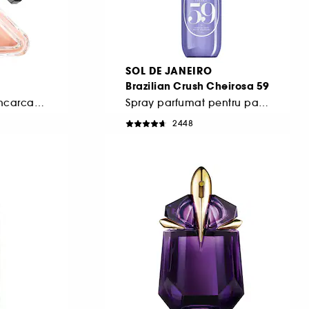
SOL DE JANEIRO
Brazilian Crush Cheirosa 59
Apa de parfum reincarcabila femei
Spray parfumat pentru par si corp
2448
130,00 Lei
De la
144,44 Lei
/
100ml