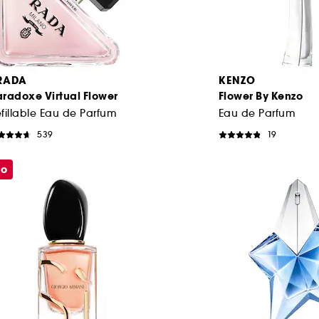
RADA
KENZO
radoxe Virtual Flower
Flower By Kenzo
fillable Eau de Parfum
Eau de Parfum
539
19
498,00 Lei
381,00 Lei
e la
De la
660,00 Lei
/
100ml
1.270,00 Lei
/
100ml
mo