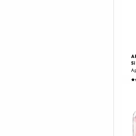
A
Sì
D
1.