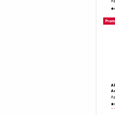
D
1.
Pro
A
A
5