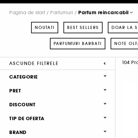
Parfum reincarcabil
Pagina de start
Parfumuri
NOUTATI
BEST SELLERS
DOAR LA 
PARFUMURI BARBATI
NOTE OLF
104 Pr
ASCUNDE FILTRELE
CATEGORIE
Parfumuri
PRET
Noutati (2)
DISCOUNT
Best Sellers (44)
10.1 (1)
TIP DE OFERTA
Doar la Sephora (8)
15% (5)
Oferta speciala (20)
BRAND
Branduri populare (4)
15.1 (1)