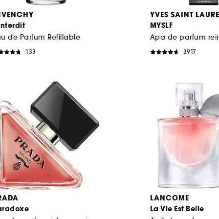
IVENCHY
YVES SAINT LAUR
Interdit
MYSLF
u de Parfum Refillable
133
3917
463,00 Lei
519,00 Lei
e la
De la
322,86 Lei
/
100ml
1.297,50 Lei
/
100ml
RADA
LANCOME
aradoxe
La Vie Est Belle