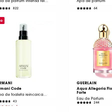
Apa de parfum intensa reincarcabila femei
Apă de parfum
822
64
569,00 Lei
468,00 Lei
e la
De la
896,67 Lei
/
100ml
1.560,00 Lei
/
100ml
mo
RMANI
GUERLAIN
rmani Code
Aqua Allegoria Fl
Forte
Apa de toaleta reincarcabila barbati
Eau de Parfum
43
244
25,50 Lei
674,00 Lei
De la