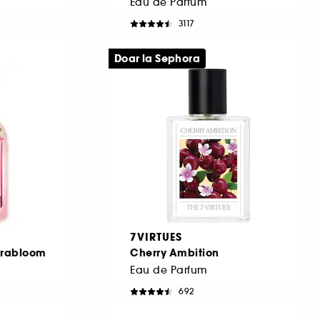
Eau de Parfum
3117
538,00 Lei
De la
1.076,00 Lei
/
100ml
Doar la Sephora
7VIRTUES
orabloom
Cherry Ambition
Eau de Parfum
692
489,00 Lei