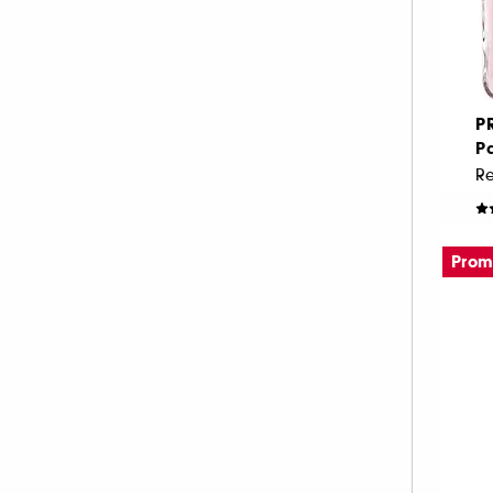
P
Pa
Re
D
1.
Pro