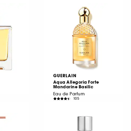
978,00 Lei
/
100ml
GUERLAIN
Aqua Allegoria Forte
Mandarine Basilic
Eau de Parfum
105
674,00 Lei
De la
898,67 Lei
/
100ml