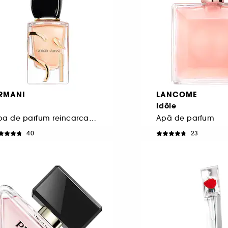
RMANI
LANCOME
Idôle
Apa de parfum reincarcabila
Apă de parfum
40
23
519,00 Lei
397,00 Lei
e la
De la
730,00 Lei
/
100ml
1.588,00 Lei
/
100ml