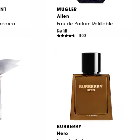
ENT
MUGLER
Alien
Apa de parfum reincarcabila barbati
Eau de Parfum Refillable
Refill
1100
457,00 Lei
De la
1.523,33 Lei
/
100ml
BURBERRY
Hero