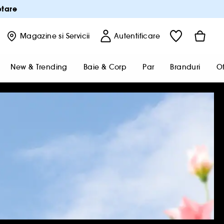
ptare
Magazine
si Servicii
Autentificare
New & Trending
Baie & Corp
Par
Branduri
Of