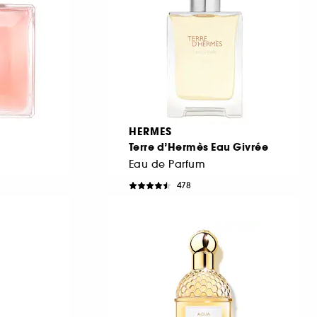
HERMES
Terre d’Hermès Eau Givrée
Eau de Parfum
478
593,00 Lei
De la
1.186,00 Lei
/
100ml