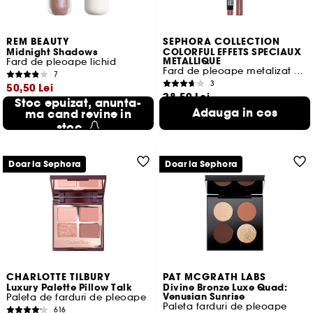
REM BEAUTY
SEPHORA COLLECTION
Midnight Shadows
COLORFUL EFFETS SPECIAUX
METALLIQUE
Fard de pleoape lichid
Fard de pleoape metalizat stick
7
3
50,50 Lei
28,50 Lei
1.262,50 Lei
Stoc epuizat, anunta-
/
100ml
814,29 Lei
/
100g
Adauga in cos
Cel mai mic pret
ma cand revine in
95,00 Lei
-46.8%
stoc
Doar la Sephora
Doar la Sephora
CHARLOTTE TILBURY
PAT MCGRATH LABS
Luxury Palette Pillow Talk
Divine Bronze Luxe Quad:
Venusian Sunrise
Paleta de farduri de pleoape
Paleta farduri de pleoape
616