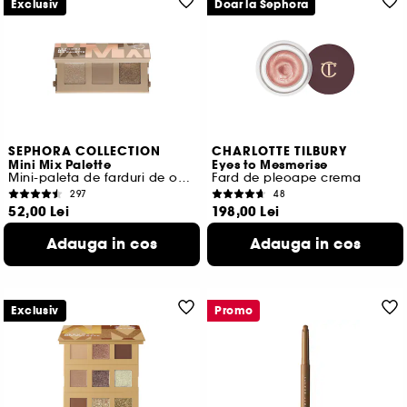
Exclusiv
Doar la Sephora
SEPHORA COLLECTION
CHARLOTTE TILBURY
Mini Mix Palette
Eyes to Mesmerise
Mini-paleta de farduri de ochi
Fard de pleoape crema
297
48
52,00 Lei
198,00 Lei
1.925,93 Lei
/
100g
2.828,57 Lei
/
100ml
Adauga in cos
Adauga in cos
6 variante disponibile
6 variante disponibile
Exclusiv
Promo