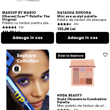
MAKEUP BY MARIO
NATASHA DENONA
Ethereal Eyes™ Palette: The
Mini eye sculpt palette
Original
Paleta de farduri de pleoape
Paleta cu farduri pentru pleoape
453
626
155,00 Lei
413,00 Lei
3.875,00 Lei
/
100g
3.036,76 Lei
/
100g
Adauga in cos
Adauga in cos
2 variante disponibile
Doar la Sephora
HUDA BEAUTY
Nude Obsessions Eyeshadow
Palette
Mini paleta de farduri de pleoape