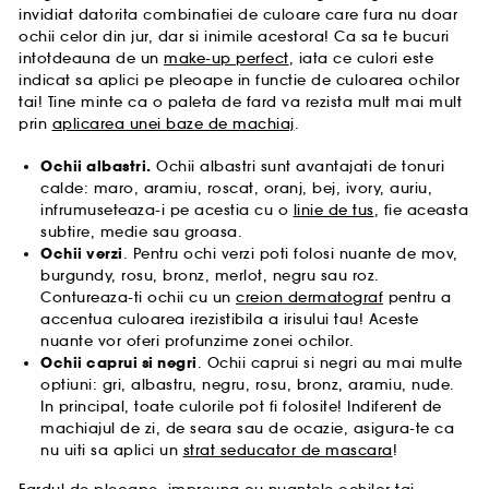
invidiat datorita combinatiei de culoare care fura nu doar
ochii celor din jur, dar si inimile acestora! Ca sa te bucuri
intotdeauna de un
make-up perfect
, iata ce culori este
indicat sa aplici pe pleoape in functie de culoarea ochilor
tai! Tine minte ca o paleta de fard va rezista mult mai mult
prin
aplicarea unei baze de machiaj
.
Ochii albastri.
Ochii albastri sunt avantajati de tonuri
calde: maro, aramiu, roscat, oranj, bej, ivory, auriu,
infrumuseteaza-i pe acestia cu o
linie de tus
, fie aceasta
subtire, medie sau groasa.
Ochii verzi
. Pentru ochi verzi poti folosi nuante de mov,
burgundy, rosu, bronz, merlot, negru sau roz.
Contureaza-ti ochii cu un
creion dermatograf
pentru a
accentua culoarea irezistibila a irisului tau! Aceste
nuante vor oferi profunzime zonei ochilor.
Ochii caprui si negri
. Ochii caprui si negri au mai multe
optiuni: gri, albastru, negru, rosu, bronz, aramiu, nude.
In principal, toate culorile pot fi folosite! Indiferent de
machiajul de zi, de seara sau de ocazie, asigura-te ca
nu uiti sa aplici un
strat seducator de mascara
!