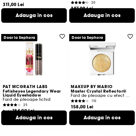
20
311,00 Lei
387,00 Lei
5.980,77 Lei
/
100g
7.442,31 Lei
/
100g
Adauga in cos
Adauga in cos
Doar la Sephora
Doar la Sephora
PAT MCGRATH LABS
MAKEUP BY MARIO
Fetisheyes Legendary Wear
Master Crystal Reflector®
Liquid Eyeshadow
Fard de pleoape cu efect metalic
Fard de pleoape lichid
110
25
158,00 Lei
184,00 Lei
De la
4.514,29 Lei
/
100g
3.032,79 Lei
/
100ml
Adauga in cos
Adauga in cos
7 variante disponibile