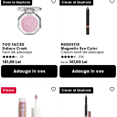
Doar la Sephora
Clean at Sephora
TOO FACED
NUDESTIX
Ddisco Crush
Magnetic Eye Color
fard de pleoape
Creion-fard de pleoape
20
258
181,00 Lei
147,00 Lei
De la
12.066,67 Lei
/
100g
5.250,00 Lei
/
100g
Adauga in cos
Adauga in cos
6 variante disponibile
3 variante disponibile
Promo
Clean at Sephora