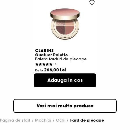
CLARINS
Quatuor Palette
Paleta farduri de pleoape
4
266,00 Lei
De la
6.650,00 Lei
/
100g
Adauga in cos
3 variante disponibile
Vezi mai multe produse
Pagina de start
Machiaj
Ochi
Fard de pleoape