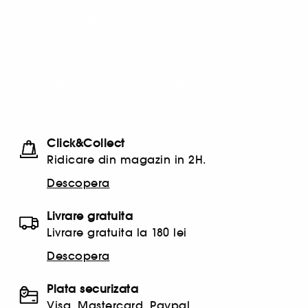
Fardul de pleoape iti accentueaza ochii in cel mai frumos
fel! In armonie cu look-ul tau, gaseste fardul de pleoape
perfect pentru tine. Mono sau paleta, Sephora iti ofera cele
mai bune produse pentru a-ti evidentia ochii. de la
branduri cu notorietate, precum Sephora Collection,
Natasha Denona, Anastasia Beverly Hills sau Huda Beauty.
Cu finis mat sau lucios, puternic pigmentate sau discrete,
incearca toate paletele cromatice, formulele si finisajele
adorate!
Click&Collect
Ridicare din magazin in 2H.
Descopera
Livrare gratuita
Livrare gratuita la 180 lei
Descopera
Plata securizata
Visa, Mastercard, Paypal