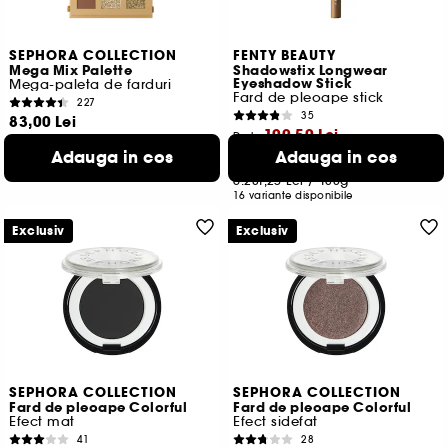
SEPHORA COLLECTION
FENTY BEAUTY
Mega Mix Palette
Shadowstix Longwear
Eyeshadow Stick
Mega-paleta de farduri
Fard de pleoape stick
227
35
83,00 Lei
100,50 Lei
De la
1.047,98 Lei
/
100g
Adauga in cos
Adauga in cos
4 variante disponibile
Cel mai mic pret:
140,00 Lei
-28.2%
6.281,25 Lei
/
100g
16 variante disponibile
Exclusiv
Exclusiv
SEPHORA COLLECTION
SEPHORA COLLECTION
Fard de pleoape Colorful
Fard de pleoape Colorful
Efect mat
Efect sidefat
41
28