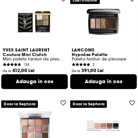
Last chance
YVES SAINT LAURENT
LANCOME
Couture Mini Clutch
Hypnôse Palette
Mini paleta farduri de pleoape
Paleta farduri de pleoape
124
2
412,00 Lei
391,00 Lei
De la
De la
10.300,00 Lei
/
100g
5.612,50 Lei
/
100g
Adauga in cos
Adauga in cos
8 variante disponibile
6 variante disponibile
Doar la Sephora
Doar la Sephora