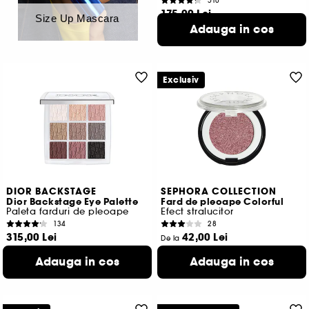
510
175,00 Lei
Size Up Mascara
1.750,00 Lei
/
100g
Adauga in cos
2 variante disponibile
Exclusiv
DIOR BACKSTAGE
SEPHORA COLLECTION
Dior Backstage Eye Palette
Fard de pleoape Colorful
Paleta farduri de pleoape
Efect stralucitor
134
28
315,00 Lei
42,00 Lei
De la
3.150,00 Lei
/
100g
4.200,00 Lei
/
100g
Adauga in cos
Adauga in cos
3 variante disponibile
29 variante disponibile