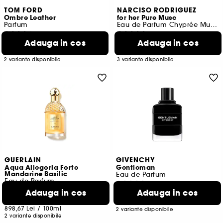
TOM FORD
NARCISO RODRIGUEZ
Ombre Leather
for her Pure Musc
Parfum
Eau de Parfum Chyprée Musquée
3097
1166
Adauga in cos
Adauga in cos
941,00 Lei
424,00 Lei
De la
De la
1.882,00 Lei
/
100ml
1.413,33 Lei
/
100ml
2 variante disponibile
3 variante disponibile
GUERLAIN
GIVENCHY
Aqua Allegoria Forte
Gentleman
Mandarine Basilic
Eau de Parfum
Eau de Parfum
29
193
Adauga in cos
Adauga in cos
531,00 Lei
De la
674,00 Lei
De la
885,00 Lei
/
100ml
898,67 Lei
/
100ml
2 variante disponibile
2 variante disponibile