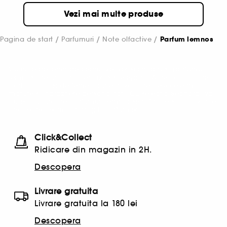
Vezi mai multe produse
Pagina de start
Parfumuri
Note olfactive
Parfum lemnos
Cu note de lemn de cedru, vetiver si chiparos, parfumul
lemnos are un caracter luxos si elegant. Apreciat atat de
barbati, cat si de femei, pune in valoare cele cele mai
mature si indraznete personalitati. Cu selectia Sephora, va
puteti bucura de parfumuri lemnoase rafinate si captivante,
create de cei mai indragiti parfumieri.
Click&Collect
Ridicare din magazin in 2H.
Descopera
Livrare gratuita
Livrare gratuita la 180 lei
Descopera