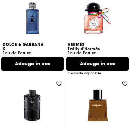
DOLCE & GABBANA
HERMES
K
Twilly d'Hermès
Eau de Parfum
Eau de Parfum
29
711
Adauga in cos
Adauga in cos
746,00 Lei
449,00 Lei
De la
746,00 Lei
/
100ml
1.496,67 Lei
/
100ml
3 variante disponibile