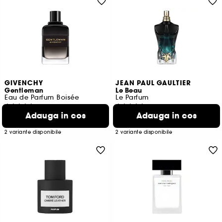
GIVENCHY
JEAN PAUL GAULTIER
Gentleman
Le Beau
Eau de Parfum Boisée
Le Parfum
749
952
Adauga in cos
Adauga in cos
531,00 Lei
582,00 Lei
De la
De la
710,00 Lei
/
100ml
776,00 Lei
/
100ml
2 variante disponibile
2 variante disponibile