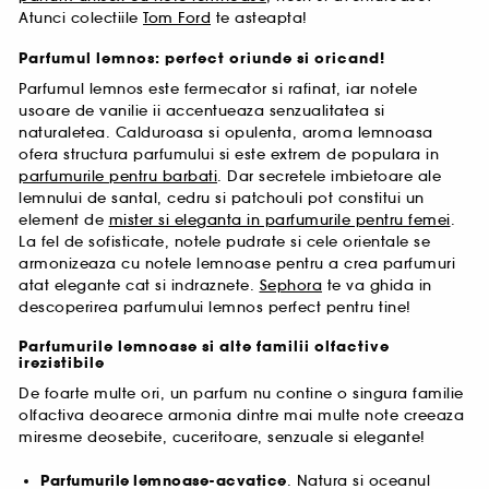
Atunci colectiile
Tom Ford
te asteapta!
Parfumul lemnos: perfect oriunde si oricand!
Parfumul lemnos este fermecator si rafinat, iar notele
usoare de vanilie ii accentueaza senzualitatea si
naturaletea. Calduroasa si opulenta, aroma lemnoasa
ofera structura parfumului si este extrem de populara in
parfumurile pentru barbati
. Dar secretele imbietoare ale
lemnului de santal, cedru si patchouli pot constitui un
element de
mister si eleganta in parfumurile pentru femei
.
La fel de sofisticate, notele pudrate si cele orientale se
armonizeaza cu notele lemnoase pentru a crea parfumuri
atat elegante cat si indraznete.
Sephora
te va ghida in
descoperirea parfumului lemnos perfect pentru tine!
Parfumurile lemnoase si alte familii olfactive
irezistibile
De foarte multe ori, un parfum nu contine o singura familie
olfactiva deoarece armonia dintre mai multe note creeaza
miresme deosebite, cuceritoare, senzuale si elegante!
Parfumurile lemnoase-acvatice
. Natura si oceanul