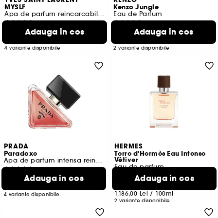
YVES SAINT LAURENT
KENZO
MYSLF
Kenzo Jungle
Apa de parfum reincarcabila barbati
Eau de Parfum
3917
23
Adauga in cos
Adauga in cos
519,00 Lei
381,00 Lei
De la
De la
1.297,50 Lei
/
100ml
1.270,00 Lei
/
100ml
4 variante disponibile
2 variante disponibile
PRADA
HERMES
Paradoxe
Terre d'Hermès Eau Intense
Vétiver
Apa de parfum intensa reincarcabila femei
Eau de parfum
821
81
Adauga in cos
Adauga in cos
569,00 Lei
De la
593,00 Lei
De la
1.896,67 Lei
/
100ml
1.186,00 Lei
/
100ml
4 variante disponibile
2 variante disponibile