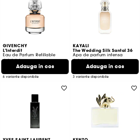
GIVENCHY
KAYALI
L'Interdit
The Wedding Silk Santal 36
Eau de Parfum Refillable
Apa de parfum intensa
133
684
Adauga in cos
Adauga in cos
463,00 Lei
172,00 Lei
De la
De la
1.322,86 Lei
/
100ml
1.720,00 Lei
/
100ml
6 variante disponibile
3 variante disponibile