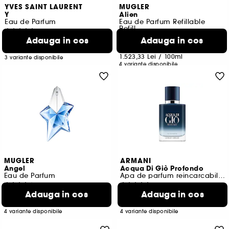
YVES SAINT LAURENT
MUGLER
Y
Alien
Eau de Parfum
Eau de Parfum Refillable
Refill
6252
1100
Adauga in cos
Adauga in cos
600,00 Lei
De la
457,00 Lei
De la
1.000,00 Lei
/
100ml
1.523,33 Lei
/
100ml
3 variante disponibile
4 variante disponibile
MUGLER
ARMANI
Angel
Acqua Di Giò Profondo
Eau de Parfum
Apa de parfum reincarcabila barbati
1254
1001
Adauga in cos
Adauga in cos
457,00 Lei
498,00 Lei
De la
De la
1.828,00 Lei
/
100ml
1.660,00 Lei
/
100ml
4 variante disponibile
4 variante disponibile