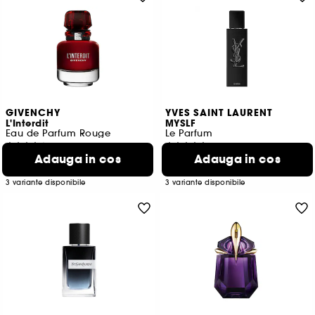
GIVENCHY
YVES SAINT LAURENT
L'Interdit
MYSLF
Eau de Parfum Rouge
Le Parfum
362
1641
Adauga in cos
Adauga in cos
463,00 Lei
600,00 Lei
De la
De la
1.322,86 Lei
/
100ml
1.500,00 Lei
/
100ml
3 variante disponibile
3 variante disponibile