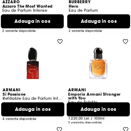
AZZARO
BURBERRY
Azzaro The Most Wanted
Hero
Eau de Parfum Intense
Eau de Parfum
854
3117
Adauga in cos
Adauga in cos
467,00 Lei
538,00 Lei
De la
De la
600,00 Lei
/
100ml
1.076,00 Lei
/
100ml
2 variante disponibile
2 variante disponibile
ARMANI
ARMANI
Sì Passione
Emporio Armani Stronger
with You
Refillable Eau de Parfum Intense
Eau de Toilette
48
416
Adauga in cos
Adauga in cos
559,00 Lei
De la
366,00 Lei
De la
1.863,33 Lei
/
100ml
1.220,00 Lei
/
100ml
4 variante disponibile
3 variante disponibile