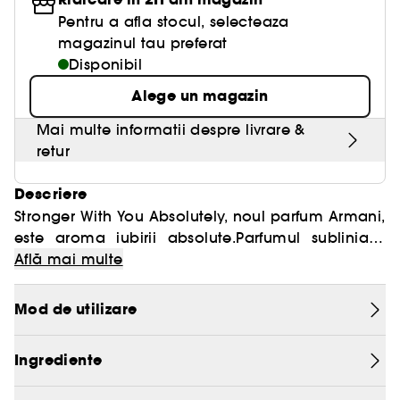
Pentru a afla stocul, selecteaza
magazinul tau preferat
Disponibil
Alege un magazin
Mai multe informatii despre livrare &
retur
Descriere
Stronger With You Absolutely, noul parfum Armani,
este aroma iubirii absolute.Parfumul subliniaza
opulenta luxuriantului masculin si transmite cu o
Află mai multe
aura sofisticata intensitatea si dependenta prin
aroma de culoarea ambrei.Parfumul debuteaza
Mod de utilizare
cu o prospetime intensa, de bergamota si
acorduri de rom. Notele de mijloc surprind cu
Ingrediente
tonuri de scortisoara, cu aroma sa lemnoasa
care impreuna cu lavanda ofera parfumului o