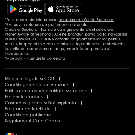
*Descopera ofertele noastre
in pagina de Oferte Speciale.
Mentiuni aditionale
*Exclusiv in reteaua de parfumerie nationala.
Clean at Sephora : Formule cu ingrediente atent selectate.
Planet Aware at Sephora : Aceste branduri participa la standardul
PLANET AWARE AT SEPHORA datorita angajamentelor lor pentru
mediu, in special in ceea ce priveste ingredientele, ambalajele,
lanturile de aprovizionare, angajamentele corporative si
transparenta.
*k-beauty = frumusete coreeana
Mentiuni legale si CGU
Conditii generale de vanzare
Politica de confidentialitate si cookies
Preferinte cookies
Cosmetovigilenta si Nutrivigilenta
Program de fidelitate
Conditii de publicare
Regulament Card Cadou