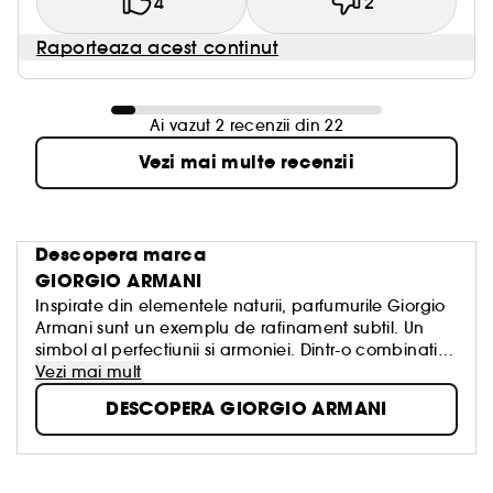
4
2
Raporteaza acest continut
Ai vazut 2 recenzii din 22
Vezi mai multe recenzii
Descopera marca
GIORGIO ARMANI
Inspirate din elementele naturii, parfumurile Giorgio
Armani sunt un exemplu de rafinament subtil. Un
simbol al perfectiunii si armoniei. Dintr-o combinatie
ingenioasa intre cele mai frumoase materii prime,
Vezi mai mult
Giorgio Armani creeaza un parfum care este atat
DESCOPERA GIORGIO ARMANI
atemporal si vibrant cat si fluid si simplu, la fel ca
viziunea sa in moda.