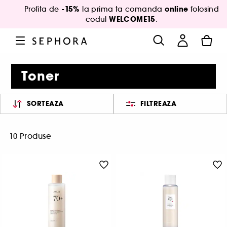
-15%
online
Profita de
la prima ta comanda
folosind
WELCOME15
codul
.
Toner
SORTEAZA
FILTREAZA
10 Produse