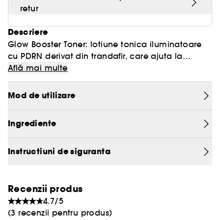
retur
Descriere
Glow Booster Toner: lotiune tonica iluminatoare
cu PDRN derivat din trandafir, care ajuta la
imbunatatirea texturii pielii, intensificand in
Află mai multe
Obtine un ten
acelasi timp stralucirea naturala.
curat si luminos
si multiple beneficii pentru piele
Mod de utilizare
datorita acestei lotiuni.
Ingrediente
Contribuie la uniformizarea texturii pielii
•
Instructiuni de siguranta
intensificand in acelasi timp stralucirea
naturala si luminoasa.
• Imbogatita cu PDRN derivat din trandafir pentru
a imbunatati vitalitatea pielii, a uniformiza tenul
Recenzii produs
fortifica bariera cutanata.
si pentru a
4.7/5
• Realizata cu un complex de peptide de 5 tipuri
(3 recenzii pentru produs)