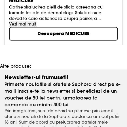
MEDICUBE
Obtine stralucirea pielii de sticla coreeana cu
formule testate de dermatologi. Solutii clinice
dovedite care actioneaza asupra porilor, a
imperfectiunilor si a stralucirii pentru o piele cu
Vezi mai mult
aspect mai sanatos.
Descopera MEDICUBE
Alte produse:
Newsletter-ul frumusetii
Primeste noutatile si ofertele Sephora direct pe e-
mail! Inscrie-te la newsletter si beneficiezi de un
voucher de 50 lei pentru urmatoarea ta
comanda de minim 300 lei
Prin inregistrare, sunt de acord sa primesc prin email
oferte si noutati de la Sephora si declar ca am cel putin
16 ani. Sunt de acord cu prelucrarea
datelor mele