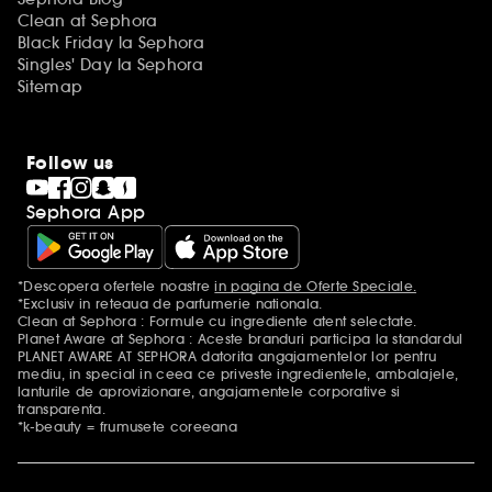
Clean at Sephora
Black Friday la Sephora
Singles' Day la Sephora
Sitemap
Follow us
Sephora App
*Descopera ofertele noastre
in pagina de Oferte Speciale.
Mentiuni aditionale
*Exclusiv in reteaua de parfumerie nationala.
Clean at Sephora : Formule cu ingrediente atent selectate.
Planet Aware at Sephora : Aceste branduri participa la standardul
PLANET AWARE AT SEPHORA datorita angajamentelor lor pentru
mediu, in special in ceea ce priveste ingredientele, ambalajele,
lanturile de aprovizionare, angajamentele corporative si
transparenta.
*k-beauty = frumusete coreeana