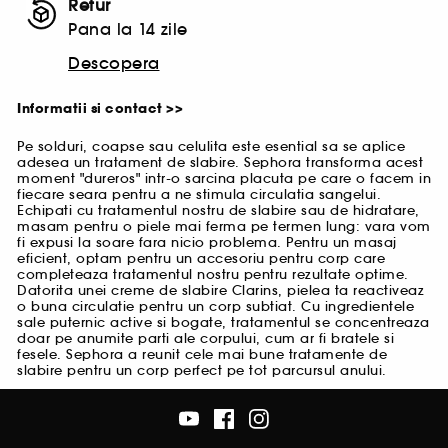
Retur
Pana la 14 zile
Descopera
Informatii si contact >>
Pe solduri, coapse sau celulita este esential sa se aplice
adesea un tratament de slabire. Sephora transforma acest
moment "dureros" intr-o sarcina placuta pe care o facem in
fiecare seara pentru a ne stimula circulatia sangelui.
Echipati cu tratamentul nostru de slabire sau de hidratare,
masam pentru o piele mai ferma pe termen lung: vara vom
fi expusi la soare fara nicio problema. Pentru un masaj
eficient, optam pentru un accesoriu pentru corp care
completeaza tratamentul nostru pentru rezultate optime.
Datorita unei creme de slabire Clarins, pielea ta reactiveaz
o buna circulatie pentru un corp subtiat. Cu ingredientele
sale puternic active si bogate, tratamentul se concentreaza
doar pe anumite parti ale corpului, cum ar fi bratele si
fesele. Sephora a reunit cele mai bune tratamente de
slabire pentru un corp perfect pe tot parcursul anului.