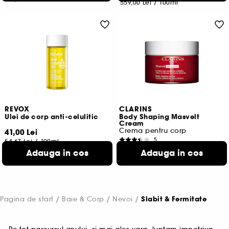
559,00 Lei
/
100ml
REVOX
CLARINS
Ulei de corp anti-celulitic
Body Shaping Masvelt
Cream
Crema pentru corp
41,00 Lei
5
54,67 Lei
/
100ml
307,00 Lei
Adauga in cos
Adauga in cos
153,50 Lei
/
100ml
Pagina de start
Baie & Corp
Nevoi
Slabit & Fermitate