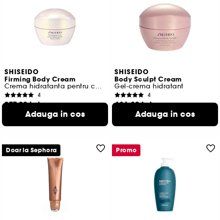
SHISEIDO
SHISEIDO
Firming Body Cream
Body Sculpt Cream
Crema hidratanta pentru corp
Gel-crema hidratant
4
4
377,00 Lei
486,00 Lei
Adauga in cos
Adauga in cos
188,50 Lei
/
100ml
243,00 Lei
/
100ml
Doar la Sephora
Promo