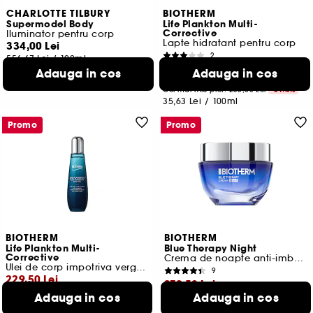
CHARLOTTE TILBURY
BIOTHERM
Supermodel Body
Life Plankton Multi-
Corrective
Iluminator pentru corp
Lapte hidratant pentru corp
334,00 Lei
2
556,67 Lei
/
100ml
142,50 Lei
Adauga in cos
Adauga in cos
Cel mai mic pret:
235,00 Lei
-39.4%
35,63 Lei
/
100ml
Promo
Promo
BIOTHERM
BIOTHERM
Life Plankton Multi-
Blue Therapy Night
Corrective
Crema de noapte anti-imbatranire
Ulei de corp impotriva vergeturilor
9
229,50 Lei
279,50 Lei
Adauga in cos
Adauga in cos
Cel mai mic pret:
377,00 Lei
-39.1%
Cel mai mic pret:
459,00 Lei
-39.1%
183,60 Lei
/
100ml