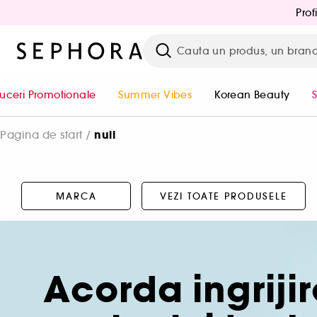
Prof
uceri Promotionale
Summer Vibes
Korean Beauty
null
Pagina de start
MARCA
VEZI TOATE PRODUSELE
Acorda ingrijir