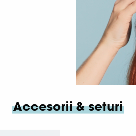
Accesorii
& seturi