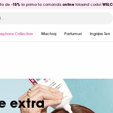
-15%
online
WELC
ita de
la prima ta comanda
folosind codul
Sephora Collection
Machiaj
Parfumuri
Ingrijire Ten
e extra