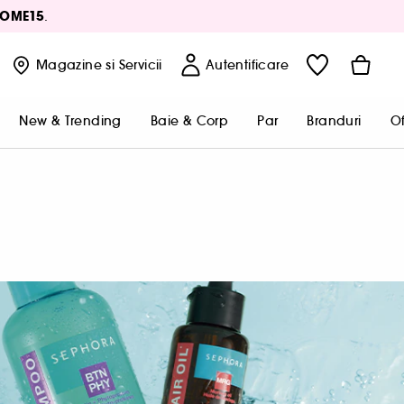
OME15
.
Magazine
si Servicii
Autentificare
New & Trending
Baie & Corp
Par
Branduri
Of