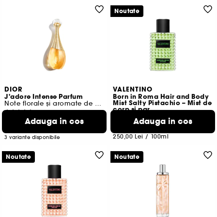
Noutate
DIOR
VALENTINO
J'adore Intense Parfum
Born in Roma Hair and Body
Mist Salty Pistachio – Mist de
Note florale și aromate de miere
corp si par
1160
344
Adauga in cos
Adauga in cos
478,00 Lei
De la
250,00 Lei
1.362,00 Lei
/
100ml
250,00 Lei
/
100ml
3 variante disponibile
Noutate
Noutate