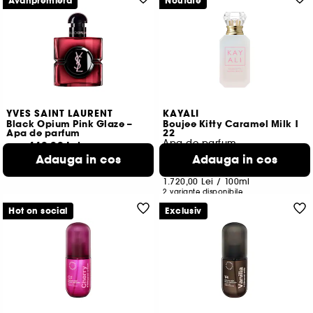
Avanpremiera
Noutate
YVES SAINT LAURENT
KAYALI
Black Opium Pink Glaze –
Boujee Kitty Caramel Milk |
Apa de parfum
22
Apa de parfum
440,00 Lei
De la
50
Adauga in cos
Adauga in cos
1.466,67 Lei
/
100ml
172,00 Lei
3 variante disponibile
De la
1.720,00 Lei
/
100ml
2 variante disponibile
Hot on social
Exclusiv