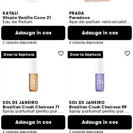
KAYALI
PRADA
Utopia Vanilla Coco 21
Paradoxe
Eau de Parfum
Apa de parfum reincarcabila femei
160
1674
Adauga in cos
Adauga in cos
172,00 Lei
498,00 Lei
De la
De la
1.720,00 Lei
/
100ml
1.660,00 Lei
/
100ml
3 variante disponibile
4 variante disponibile
Doar la Sephora
Doar la Sephora
SOL DE JANEIRO
SOL DE JANEIRO
Brazilian Crush Cheirosa 71
Brazilian Crush Cheirosa 59
Spray parfumat pentru par si corp
Spray parfumat pentru par si corp
4213
2448
Adauga in cos
Adauga in cos
130,00 Lei
130,00 Lei
De la
De la
144,44 Lei
/
100ml
144,44 Lei
/
100ml
2 variante disponibile
2 variante disponibile