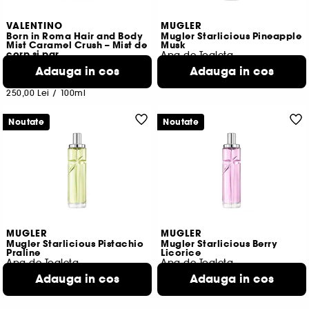
VALENTINO
MUGLER
Born in Roma Hair and Body
Mugler Starlicious Pineapple
Mist Caramel Crush – Mist de
Musk
corp si par
Apa de Toaleta
299,00 Lei
370
Adauga in cos
Adauga in cos
250,00 Lei
398,67 Lei
/
100ml
250,00 Lei
/
100ml
Noutate
Noutate
MUGLER
MUGLER
Mugler Starlicious Pistachio
Mugler Starlicious Berry
Praline
Licorice
Apa de Toaleta
Apa de Toaleta
299,00 Lei
299,00 Lei
Adauga in cos
Adauga in cos
398,67 Lei
/
100ml
398,67 Lei
/
100ml