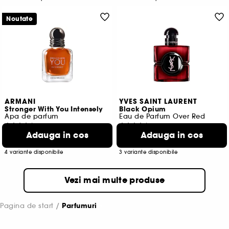
Noutate
ARMANI
YVES SAINT LAURENT
Stronger With You Intensely
Black Opium
Apa de parfum
Eau de Parfum Over Red
47
1066
Adauga in cos
Adauga in cos
135,00 Lei
519,00 Lei
De la
De la
1.323,33 Lei
/
100ml
1.730,00 Lei
/
100ml
4 variante disponibile
3 variante disponibile
Vezi mai multe produse
Pagina de start
Parfumuri