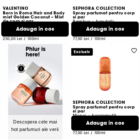
VALENTINO
SEPHORA COLLECTION
Born in Roma Hair and Body
Spray parfumat pentru corp
mist Golden Coconut – Mist
si par
de corp si par
Bambus + trandafir
354
19
Adauga in cos
Adauga in cos
250,00 Lei
77,00 Lei
250,00 Lei
/
100ml
77,00 Lei
/
100ml
Exclusiv
SEPHORA COLLECTION
Spray parfumat pentru corp
si par
Monoi + bergamotă
1
Descopera cele mai
Adauga in cos
77,00 Lei
hot parfumuri ale verii
77,00 Lei
/
100ml