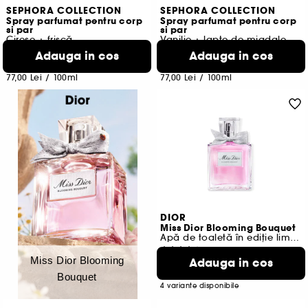
SEPHORA COLLECTION
SEPHORA COLLECTION
Spray parfumat pentru corp
Spray parfumat pentru corp
si par
si par
Cireșe + frișcă
Vanilie + lapte de migdale
47
29
Adauga in cos
Adauga in cos
77,00 Lei
77,00 Lei
77,00 Lei
/
100ml
77,00 Lei
/
100ml
DIOR
Miss Dior Blooming Bouquet
Apă de toaletă în ediție limitată
2600
Miss Dior Blooming
Adauga in cos
412,00 Lei
De la
1.138,00 Lei
/
100ml
Bouquet
4 variante disponibile