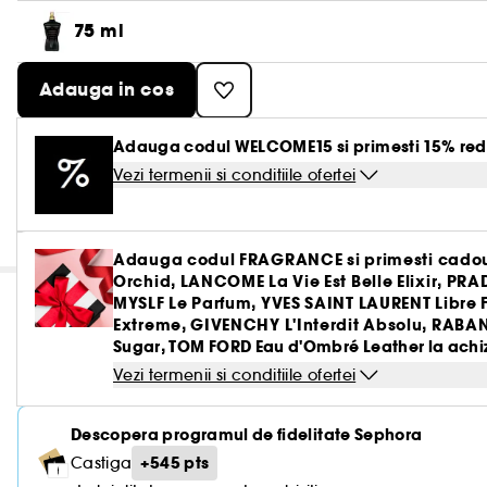
75 ml
Adauga in cos
Adauga codul WELCOME15 si primesti 15% red
Vezi termenii si conditiile ofertei
Adauga codul FRAGRANCE si primesti cadou
Orchid, LANCOME La Vie Est Belle Elixir, PR
MYSLF Le Parfum, YVES SAINT LAURENT Libre
Extreme, GIVENCHY L'Interdit Absolu, RABANN
Sugar, TOM FORD Eau d'Ombré Leather la achizi
Vezi termenii si conditiile ofertei
Descopera programul de fidelitate Sephora
+545 pts
Castiga