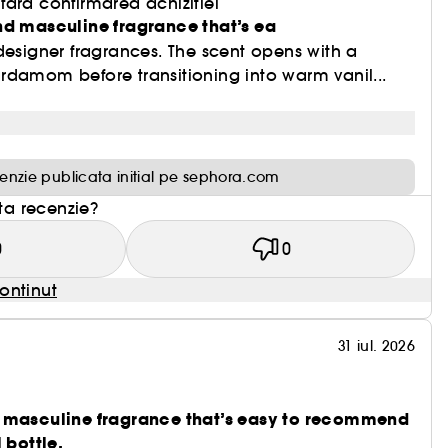
ara confirmarea achizitiei
nd masculine fragrance that’s ea
designer fragrances. The scent opens with a
rdamom before transitioning into warm vanil...
enzie publicata initial pe sephora.com
sta recenzie?
0
0
ontinut
31 iul. 2026
d masculine fragrance that’s easy to recommend
 bottle.