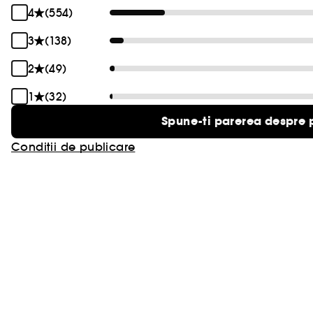
4
(554)
3
(138)
2
(49)
1
(32)
Spune-ti parerea despre 
Conditii de publicare