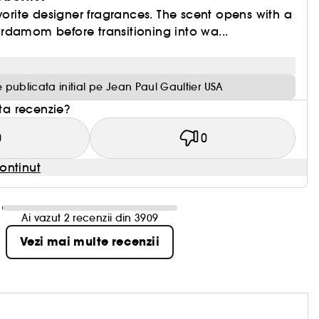
avorite designer fragrances. The scent opens with a
rdamom before transitioning into wa...
 publicata initial pe Jean Paul Gaultier USA
sta recenzie?
0
0
ontinut
Ai vazut 2 recenzii din 3909
Vezi mai multe recenzii