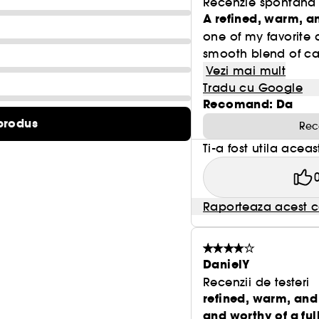
Recenzie spontana f
A refined, warm, a
one of my favorite 
smooth blend of ca
Vezi mai mult
Tradu cu Google
Recomand: Da
produs
Rec
Ti-a fost utila acea
Raporteaza acest c
DanielY
Recenzii de testeri
refined, warm, an
and worthy of a full