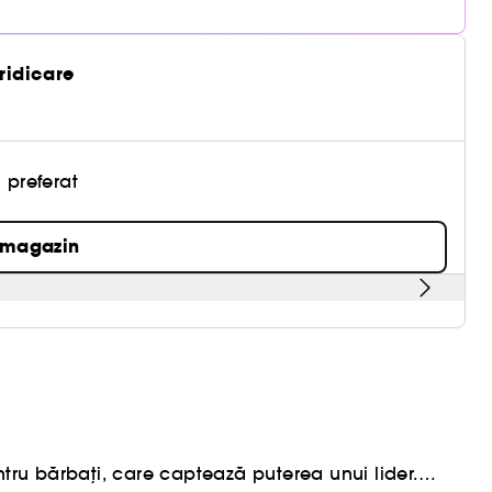
 ridicare
 preferat
 magazin
ru bărbați, care captează puterea unui lider.