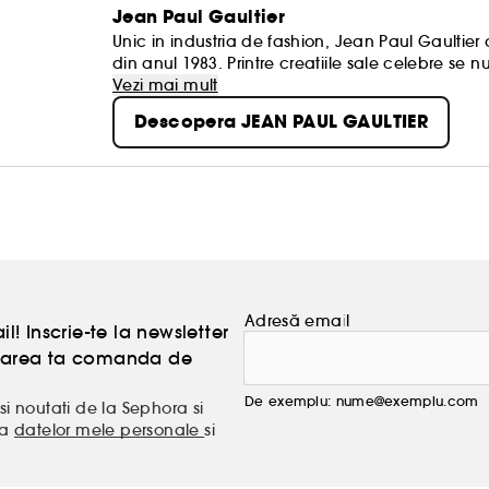
Jean Paul Gaultier
Unic in industria de fashion, Jean Paul Gaultie
din anul 1983. Printre creatiile sale celebre se 
emblematic de dama purtat de Madonna sau fe
Vezi mai mult
intregi de succes in fashion, “l’enfant terrible de
Descopera JEAN PAUL GAULTIER
parfumeriei. Universul deschis de celebrele parf
lansarea parfumului Scandal, o adevarata reinte
si La Belle lansate in 2019.
Adresă email
l! Inscrie-te la newsletter
atoarea ta comanda de
De exemplu: nume@exemplu.com
si noutati de la Sephora si
ea
datelor mele personale
si