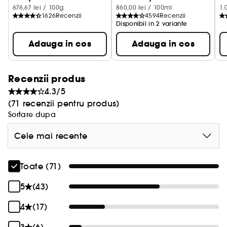
ingrijire a pielii.
676,67 lei / 100g
860,00 lei / 100ml
1.
1626
Recenzii
4594
Recenzii
Disponibil in 2 variante
Se utilizeaza dupa demachiant si inainte de seruri
sau creme hidratante pentru a stimula absorbtia.
Adauga in cos
Adauga in cos
Este dovedit ca The Essence ajuta la mentinerea
ingredientelor active si a hidratarii in piele mai
mult timp decat apa in sine.
Recenzii produs
4.3/5
(71 recenzii pentru produs)
Sortare dupa
Cele mai recente
Toate (71)
5
(43)
4
(17)