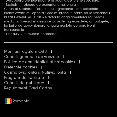
*Descopera ofertele noastre
in pagina de Oferte Speciale.
Mentiuni aditionale
*Exclusiv in reteaua de parfumerie nationala.
Clean at Sephora : Formule cu ingrediente atent selectate.
Planet Aware at Sephora : Aceste branduri participa la standardul
PLANET AWARE AT SEPHORA datorita angajamentelor lor pentru
mediu, in special in ceea ce priveste ingredientele, ambalajele,
lanturile de aprovizionare, angajamentele corporative si
transparenta.
*k-beauty = frumusete coreeana
Mentiuni legale si CGU
Conditii generale de vanzare
Politica de confidentialitate si cookies
Preferinte cookies
Cosmetovigilenta si Nutrivigilenta
Program de fidelitate
Conditii de publicare
Regulament Card Cadou
Romania