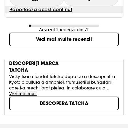
Raporteaza acest continut
Ai vazut 2 recenzii din 71
Vezi mai multe recenzii
DESCOPERIȚI MARCA
TATCHA
Vicky Tsai a fondat Tatcha dupa ce a descoperit la
Kyoto o cultura a armoniei, frumusetii si bunastarii,
care i-a reechilibrat pielea. In colaborare cu o
echipa talentata din Japonia, ea a creat produse
Vezi mai mult
japoneze de ingrijire a pielii cu efect de
DESCOPERA TATCHA
transformare, care hranesc atat tenul, cat si spiritul.