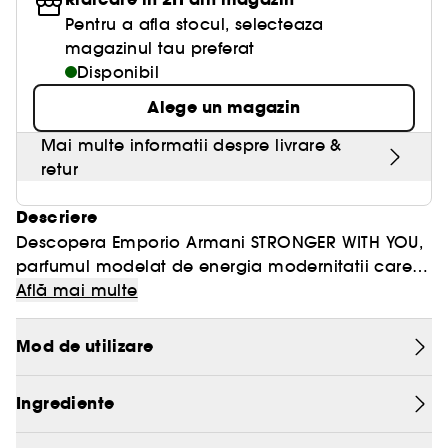
Pentru a afla stocul, selecteaza
magazinul tau preferat
Disponibil
Alege un magazin
Mai multe informatii despre livrare &
retur
Descriere
Descopera Emporio Armani STRONGER WITH YOU,
parfumul modelat de energia modernitatii care
celebreaza iubirea neconditionata si puterea de
Află mai multe
a fi impreuna.
Generos masculin, barbatul STRONGER WITH YOU
experimenteaza o iubire care il face mai
Mod de utilizare
puternic. O iubire care face totul posibil si devine
o forta motrice uimitoare. O iubire
Imprevizibil, STRONGER WITH YOU traieste in
Ingrediente
neconditionata care hraneste dorinta de a
prezent si surprinde prin originalitatea sa, la fel ca
merge dincolo de sine, de a vedea mai mare si
notele de varf ale parfumurilor: o castana invelita
Aceste inele duble sunt evocarea corpurilor