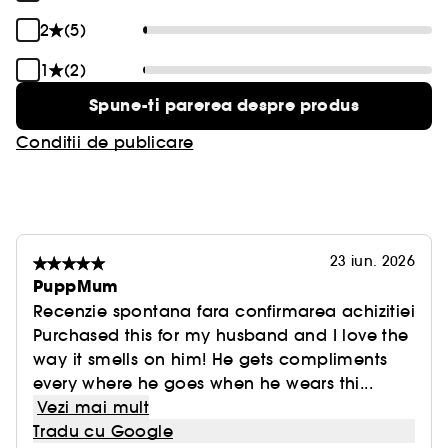
2
(5)
1
(2)
Spune-ti parerea despre produs
Conditii de publicare
23 iun. 2026
PuppMum
Recenzie spontana fara confirmarea achizitiei
Purchased this for my husband and I love the
way it smells on him! He gets compliments
every where he goes when he wears thi...
Vezi mai mult
Tradu cu Google