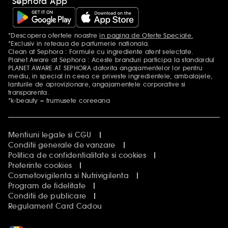
Sephora App
*Descopera ofertele noastre
in pagina de Oferte Speciale.
Mentiuni aditionale
*Exclusiv in reteaua de parfumerie nationala.
Clean at Sephora : Formule cu ingrediente atent selectate.
Planet Aware at Sephora : Aceste branduri participa la standardul
PLANET AWARE AT SEPHORA datorita angajamentelor lor pentru
mediu, in special in ceea ce priveste ingredientele, ambalajele,
lanturile de aprovizionare, angajamentele corporative si
transparenta.
*k-beauty = frumusete coreeana
Mentiuni legale si CGU
Conditii generale de vanzare
Politica de confidentialitate si cookies
Preferinte cookies
Cosmetovigilenta si Nutrivigilenta
Program de fidelitate
Conditii de publicare
Regulament Card Cadou