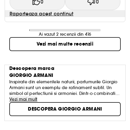
0
0
Raporteaza acest continut
Ai vazut 2 recenzii din 416
Vezi mai multe recenzii
Descopera marca
GIORGIO ARMANI
Inspirate din elementele naturii, parfumurile Giorgio
Armani sunt un exemplu de rafinament subtil. Un
simbol al perfectiunii si armoniei. Dintr-o combinatie
ingenioasa intre cele mai frumoase materii prime,
Vezi mai mult
Giorgio Armani creeaza un parfum care este atat
DESCOPERA GIORGIO ARMANI
atemporal si vibrant cat si fluid si simplu, la fel ca
viziunea sa in moda.