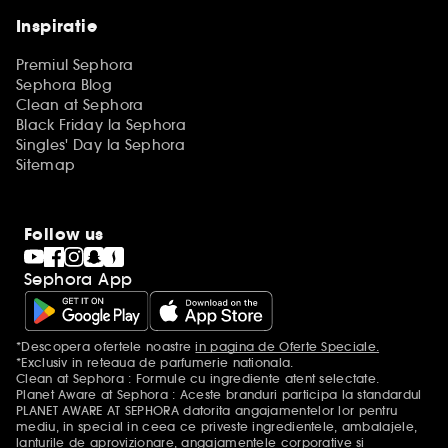
Inspiratie
Premiul Sephora
Sephora Blog
Clean at Sephora
Black Friday la Sephora
Singles' Day la Sephora
Sitemap
Follow us
Sephora App
*Descopera ofertele noastre
in pagina de Oferte Speciale.
Mentiuni aditionale
*Exclusiv in reteaua de parfumerie nationala.
Clean at Sephora : Formule cu ingrediente atent selectate.
Planet Aware at Sephora : Aceste branduri participa la standardul
PLANET AWARE AT SEPHORA datorita angajamentelor lor pentru
mediu, in special in ceea ce priveste ingredientele, ambalajele,
lanturile de aprovizionare, angajamentele corporative si