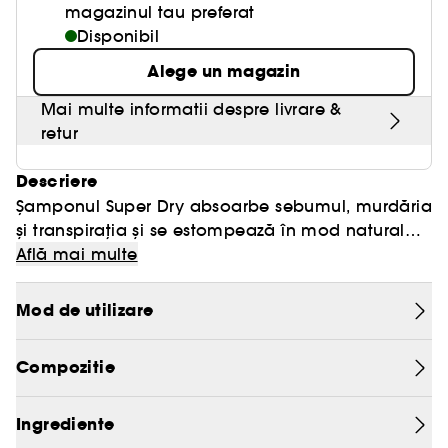
magazinul tau preferat
Disponibil
Alege un magazin
Mai multe informatii despre livrare &
retur
Descriere
Șamponul Super Dry absoarbe sebumul, murdăria
și transpirația și se estompează în mod natural
pentru a-ți menține părul proaspăt și ușor atunci
Află mai multe
când vrei să sari peste duș.
Mod de utilizare
Spațiu pentru spălare
Absoarbe sebumul, murdăria și transpirația din
Compozitie
păr
Curăță părul fără apă
Parfum proaspat de lunga durata
Ingrediente