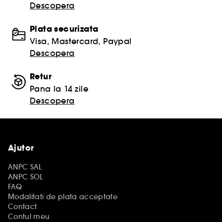
Descopera
Plata securizata
Visa, Mastercard, Paypal
Descopera
Retur
Pana la 14 zile
Descopera
Ajutor
ANPC SAL
ANPC SOL
FAQ
Modalitati de plata acceptate
Contact
Contul meu