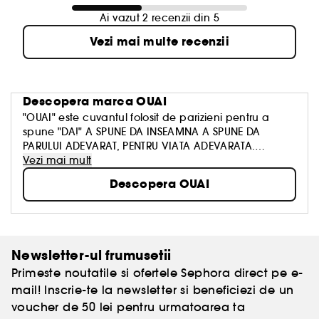
Ai vazut 2 recenzii din 5
Vezi mai multe recenzii
Descopera marca
OUAI
"
OUAI"
este cuvantul folosit de parizieni pentru a
spune "
DA!"
A SPUNE DA INSEAMNA A SPUNE DA
PARULUI ADEVARAT, PENTRU VIATA ADEVARATA.
Sampoanele, balsamurile si produsele noastre de
Vezi mai mult
styling sunt concepute pentru a hrani parul si a-i
Descopera OUAI
scoate in evidenta frumusetea naturala.
„Eu insami sunt un consumator nedumerit si
hiperstimulat. Cu OUAI, am vrut sa creez o gura de
aer proaspat. Produse de lux care sunt simple,
accesibile si clasice intr-o lume agitata."
- Jen Atkin
Newsletter-ul frumusetii
Primeste noutatile si ofertele Sephora direct pe e-
mail! Inscrie-te la newsletter si beneficiezi de un
voucher de 50 lei pentru urmatoarea ta