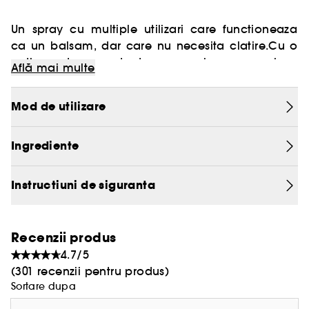
Un spray cu multiple utilizari care functioneaza
ca un balsam, dar care nu necesita clatire.Cu o
actiune termoprotectoare, regleaza parul si
Află mai multe
reduce electrizarea. Pentru un par perfect neted si
Vegan :
matasos.Disciplineaza, descurca, lasa parul
Produse realizate cu ingrediente naturale.
Mod de utilizare
neted, stralucitor si usor de aranjat, in timp ce
imblanzeste varfurile uscate.
Ingrediente
Instructiuni de siguranta
Recenzii produs
4.7/5
(301 recenzii pentru produs)
Sortare dupa