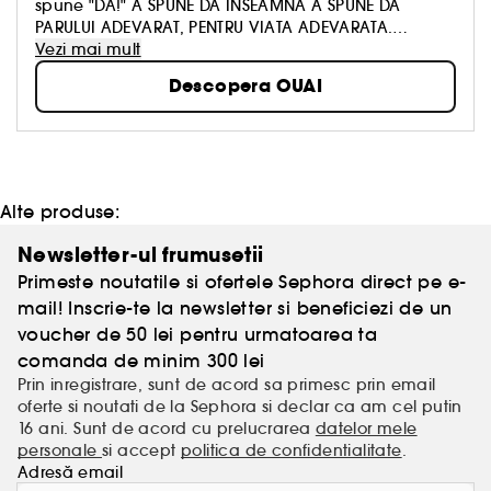
spune "
DA!"
A SPUNE DA INSEAMNA A SPUNE DA
PARULUI ADEVARAT, PENTRU VIATA ADEVARATA.
Sampoanele, balsamurile si produsele noastre de
Vezi mai mult
styling sunt concepute pentru a hrani parul si a-i
Descopera OUAI
scoate in evidenta frumusetea naturala.
„Eu insami sunt un consumator nedumerit si
hiperstimulat. Cu OUAI, am vrut sa creez o gura de
aer proaspat. Produse de lux care sunt simple,
accesibile si clasice intr-o lume agitata."
- Jen Atkin
Alte produse:
Newsletter-ul frumusetii
Primeste noutatile si ofertele Sephora direct pe e-
mail! Inscrie-te la newsletter si beneficiezi de un
voucher de 50 lei pentru urmatoarea ta
comanda de minim 300 lei
Prin inregistrare, sunt de acord sa primesc prin email
oferte si noutati de la Sephora si declar ca am cel putin
16 ani. Sunt de acord cu prelucrarea
datelor mele
personale
si accept
politica de confidentialitate
.
Adresă email