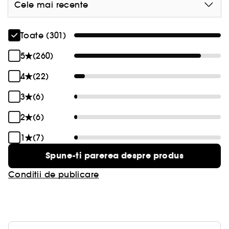
Cele mai recente
Toate (301)
5
(260)
4
(22)
3
(6)
2
(6)
1
(7)
Spune-ti parerea despre produs
Conditii de publicare