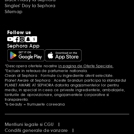
Singles' Day la Sephora
Sitemap
Follow us
Sephora App
*Descopera ofertele noastre
in pagina de Oferte Speciale.
Mentiuni aditionale
*Exclusiv in reteaua de parfumerie nationala.
Clean at Sephora : Formule cu ingrediente atent selectate.
Planet Aware at Sephora : Aceste branduri participa la standardul
PLANET AWARE AT SEPHORA datorita angajamentelor lor pentru
mediu, in special in ceea ce priveste ingredientele, ambalajele,
lanturile de aprovizionare, angajamentele corporative si
transparenta.
*k-beauty = frumusete coreeana
Mentiuni legale si CGU
Conditii generale de vanzare