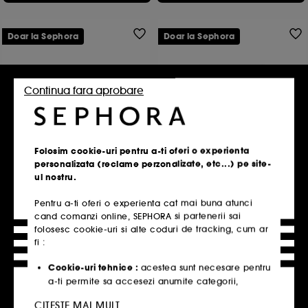
Doar la Sephora
Doar la Sephora
Continua fara aprobare
NATASHA DENONA
NATASHA DENONA
Folosim cookie-uri pentru a-ti oferi o experienta
Mini Xenon
Eye Sculpt Texture and Tone
personalizata (reclame perzonalizate, etc...) pe site-
Palette
Paleta farduri de pleoape
Paleta de farduri de pleoape
ul nostru.
151
247
155,00 Lei
485,00 Lei
Pentru a-ti oferi o experienta cat mai buna atunci
3.875,00 Lei
/
100g
2.266,36 Lei
/
100g
cand comanzi online, SEPHORA si partenerii sai
2 variante disponibile
folosesc cookie-uri si alte coduri de tracking, cum ar
fi :
Adauga in cos
Adauga in cos
Cookie-uri tehnice :
acestea sunt necesare pentru
a-ti permite sa accesezi anumite categorii,
produse si servicii, cat si pentru securitatea site-
CITESTE MAI MULT
ului. Acestea sunt esentiale pentru operarea