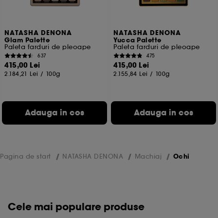
NATASHA DENONA
NATASHA DENONA
Glam Palette
Yucca Palette
Paleta farduri de pleoape
Paleta farduri de pleoape
637
475
415,00 Lei
415,00 Lei
2.184,21 Lei
/
100g
2.155,84 Lei
/
100g
Adauga in cos
Adauga in cos
Pagina de start
NATASHA DENONA
Machiaj
Ochi
Cele mai populare produse