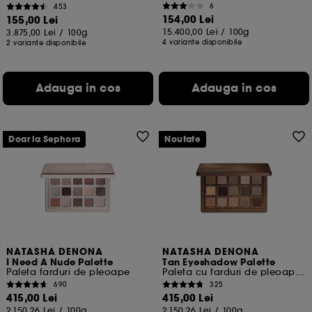
6
453
154,00 Lei
155,00 Lei
15.400,00 Lei
/
100g
3.875,00 Lei
/
100g
4 variante disponibile
2 variante disponibile
Adauga in cos
Adauga in cos
Doar la Sephora
Noutate
NATASHA DENONA
NATASHA DENONA
I Need A Nude Palette
Tan Eyeshadow Palette
Paleta farduri de pleoape
Paleta cu farduri de pleoape midi
690
325
415,00 Lei
415,00 Lei
2.150,26 Lei
/
100g
2.150,26 Lei
/
100g