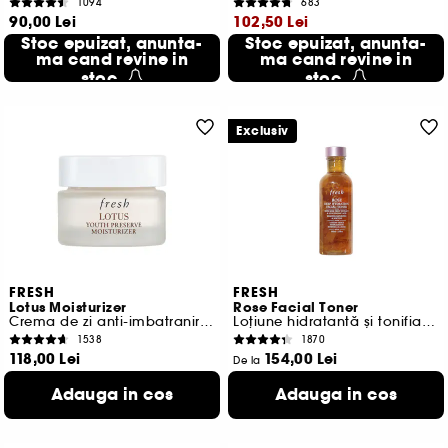
1094
683
90,00 Lei
102,50 Lei
150,00 Lei
Stoc epuizat, anunta-
/
100g
Stoc epuizat, anunta-
Cel mai mic pret:
206,00 Lei
-50.2%
ma cand revine in
ma cand revine in
68,33 Lei
/
100ml
stoc
stoc
Exclusiv
FRESH
FRESH
Lotus Moisturizer
Rose Facial Toner
Crema de zi anti-imbatranire cu lotus si vitamina E
Loțiune hidratantă și tonifiantă cu trandafir
1538
1870
118,00 Lei
154,00 Lei
De la
786,67 Lei
/
100ml
154,00 Lei
/
100ml
Adauga in cos
Adauga in cos
2 variante disponibile
3 variante disponibile