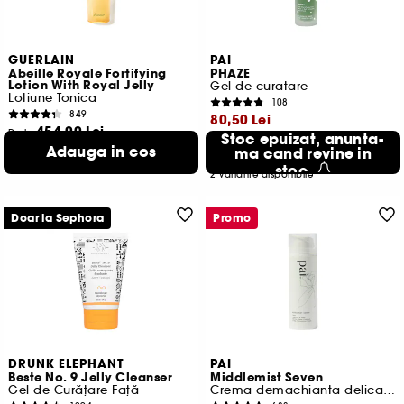
GUERLAIN
PAI
Abeille Royale Fortifying
PHAZE
Lotion With Royal Jelly
Gel de curatare
Lotiune Tonica
108
849
80,50 Lei
454,00 Lei
De la
Stoc epuizat, anunta-
302,67 Lei
/
100ml
Cel mai mic pret:
147,00 Lei
-45.2%
Adauga in cos
ma cand revine in
80,50 Lei
/
100ml
2 variante disponibile
stoc
2 variante disponibile
Doar la Sephora
Promo
DRUNK ELEPHANT
PAI
Beste No. 9 Jelly Cleanser
Middlemist Seven
Gel de Curățare Față
Crema demachianta delicata cu trandafir & musetel