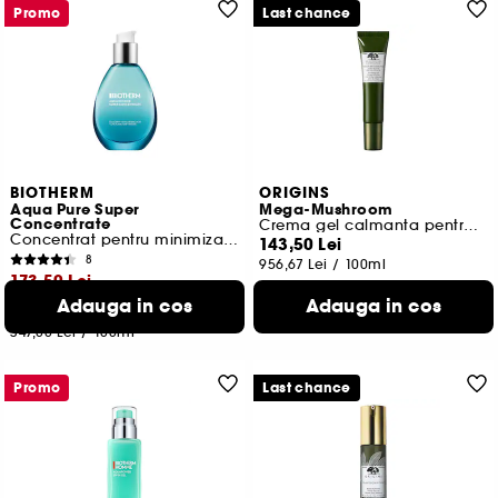
Promo
Last chance
BIOTHERM
ORIGINS
Aqua Pure Super
Mega-Mushroom
Concentrate
Crema gel calmanta pentru ochi
Concentrat pentru minimizarea porilor
143,50 Lei
8
956,67 Lei
/
100ml
173,50 Lei
Adauga in cos
Adauga in cos
Cel mai mic pret:
286,00 Lei
-39.3%
347,00 Lei
/
100ml
Promo
Last chance