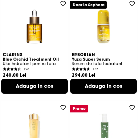
Doar la Sephora
CLARINS
ERBORIAN
Blue Orchid Treatment Oil
Yuza Super Serum
Ulei hidratant pentru fata
Serum de fata hidratant
128
135
240,00 Lei
294,00 Lei
800,00 Lei
/
100ml
980,00 Lei
/
100ml
Adauga in cos
Adauga in cos
Promo