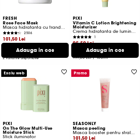
FRESH
PIXI
Rose Face Mask
Vitamin C Lotion Brightening
Moisturizer
Masca hidratanta cu trandafir pentru fata
Crema hidratanta de luminozitate
2506
1
101,50 Lei
95,50 Lei
Cel mai mic pret:
145,00 Lei
-30%
Adauga in cos
Adauga in cos
Cel mai mic pret:
160,00 Lei
-40.3%
338,33 Lei
/
100ml
191,00 Lei
/
100ml
2 variante disponibile
Exclu web
Promo
PIXI
SEASONLY
On The Glow Multi-Use
Masca peeling
Moisture Stick
Masca booster pentru stralucire
Stick iluminator
101,50 Lei