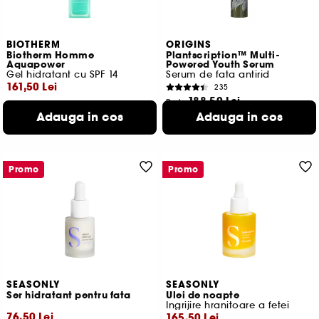
BIOTHERM
ORIGINS
Biotherm Homme
Plantscription™ Multi-
Aquapower
Powered Youth Serum
Gel hidratant cu SPF 14
Serum de fata antirid
161,50 Lei
235
188,50 Lei
De la
Cel mai mic pret:
265,00 Lei
-39.1%
628,33 Lei
/
100ml
Adauga in cos
Adauga in cos
215,33 Lei
/
100ml
2 variante disponibile
Promo
Promo
SEASONLY
SEASONLY
Ser hidratant pentru fata
Ulei de noapte
Ingrijire hranitoare a fetei
76,50 Lei
165,50 Lei