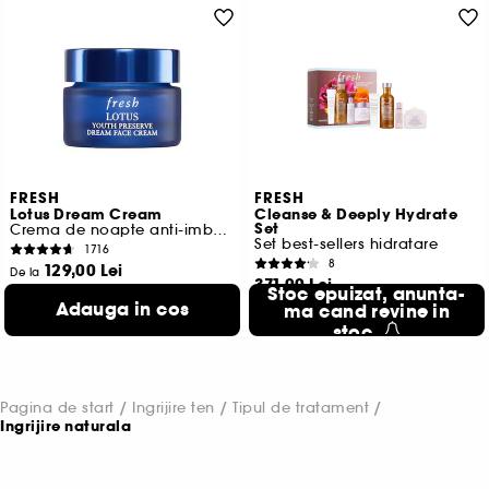
FRESH
FRESH
Lotus Dream Cream
Cleanse & Deeply Hydrate
Set
Crema de noapte anti-imbatranire cu lotus si vitamina E
Set best-sellers hidratare
1716
8
129,00 Lei
De la
371,00 Lei
860,00 Lei
/
100ml
Stoc epuizat, anunta-
200,54 Lei
/
100ml
Adauga in cos
2 variante disponibile
ma cand revine in
stoc
Pagina de start
Ingrijire ten
Tipul de tratament
Ingrijire naturala