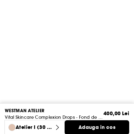
WESTMAN ATELIER
400,00 Lei
Vital Skincare Complexion Drops - Fond de ten iluminator cu formulă lichidă
Atelier I (30 m
Adauga in cos