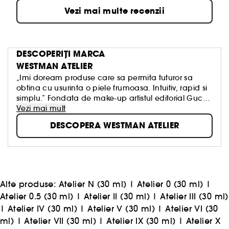
Vezi mai multe recenzii
DESCOPERIȚI MARCA
WESTMAN ATELIER
„Imi doream produse care sa permita tuturor sa
obtina cu usurinta o piele frumoasa. Intuitiv, rapid si
simplu.” Fondata de make-up artistul editorial Gucci
Westman, marca de produse cosmetice Westman
Vezi mai mult
Atelier combina pigmenti de inalta performanta,
DESCOPERA WESTMAN ATELIER
ingrediente active nutritive pentru ingrijirea pielii si
formule sigure. Rezultatul este un concept nou care
permite oricarei persoane sa-si creeze cu usurinta o
piele de o frumusete uimitoare, placuta atat la
atingere, cat si la vedere.
Alte produse:
Atelier N (30 ml)
|
Atelier 0 (30 ml)
|
Atelier 0.5 (30 ml)
|
Atelier II (30 ml)
|
Atelier III (30 ml)
|
Atelier IV (30 ml)
|
Atelier V (30 ml)
|
Atelier VI (30
ml)
|
Atelier VII (30 ml)
|
Atelier IX (30 ml)
|
Atelier X