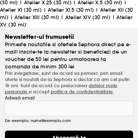
(30 ml)
|
Atelier X.25 (30 ml)
|
Atelier X.5 (30 ml)
|
Atelier XI (30 ml)
|
Atelier XI.5 (30 ml)
|
Atelier XII (30
ml)
|
Atelier XIII (30 ml)
|
Atelier XIV (30 ml)
|
Atelier
XV (30 ml)
Newsletter-ul frumusetii
Primeste noutatile si ofertele Sephora direct pe e-
mail! Inscrie-te la newsletter si beneficiezi de un
voucher de 50 lei pentru urmatoarea ta
comanda de minim 300 lei
Prin inregistrare, sunt de acord sa primesc prin email
oferte si noutati de la Sephora si declar ca am cel putin
16 ani. Sunt de acord cu prelucrarea
datelor mele
personale
si accept
politica de confidentialitate
.
Adresă email
De exemplu: nume@exemplu.com
Abonează-te