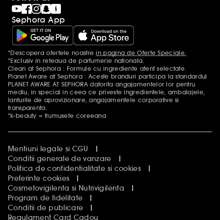
Sephora App
*Descopera ofertele noastre
in pagina de Oferte Speciale.
Mentiuni aditionale
*Exclusiv in reteaua de parfumerie nationala.
Clean at Sephora : Formule cu ingrediente atent selectate.
Planet Aware at Sephora : Aceste branduri participa la standardul
PLANET AWARE AT SEPHORA datorita angajamentelor lor pentru
mediu, in special in ceea ce priveste ingredientele, ambalajele,
lanturile de aprovizionare, angajamentele corporative si
transparenta.
*k-beauty = frumusete coreeana
Mentiuni legale si CGU
Conditii generale de vanzare
Politica de confidentialitate si cookies
Preferinte cookies
Cosmetovigilenta si Nutrivigilenta
Program de fidelitate
Conditii de publicare
Regulament Card Cadou