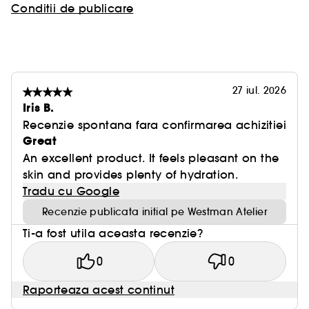
Conditii de publicare
Extract protector: pentru protectie impotriva
poluarii si a luminii albastre.
Amestec de uleiuri de floarea-soarelui si migdale:
efect hranitor, calmant si fortifiant pentru piele.
Testat dermatologic. Non-comedogenic. Este
27 iul. 2026
potrivit pentru toate tipurile de ten: uscat, normal
Iris B.
sau mixt.
Recenzie spontana fara confirmarea achizitiei
Flaconul este fabricat partial din trestie de zahar
Great
reciclata, o resursa regenerabila care reduce
An excellent product. It feels pleasant on the
amprenta de carbon.
skin and provides plenty of hydration.
100% fara BPA si ftalati.
Tradu cu Google
Recenzie publicata initial pe Westman Atelier
Ti-a fost utila aceasta recenzie?
0
0
Raporteaza acest continut