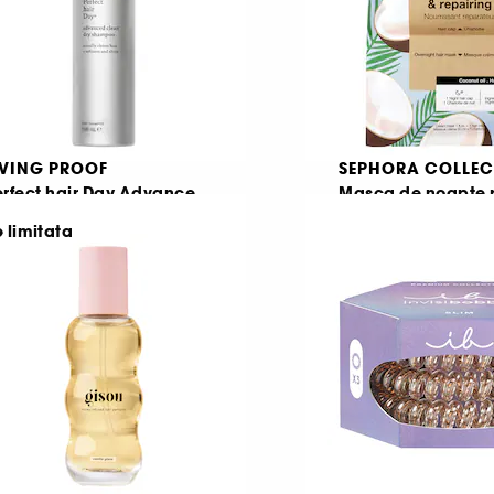
IVING PROOF
SEPHORA COLLEC
erfect hair Day Advance
Masca de noapte 
lean Dry Shampoo
păr
e limitata
ampon uscat
30
119
84,00 Lei
31,00 Lei
e la
,37 Lei
/
100ml
103,33 Lei
/
100ml