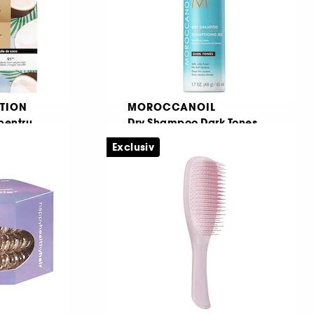
TION
MOROCCANOIL
pentru
Dry Shampoo Dark Tones
Travel Size
Exclusiv
Masca cremă pentru îngrijirea părului + bonetă
Mini sampon uscat
189
72,00 Lei
110,77 Lei
/
100ml