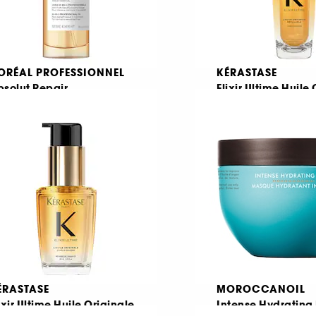
'ORÉAL PROFESSIONNEL
KÉRASTASE
solut Repair
Elixir Ultime Huile
Ulei de păr multi-beneficii pentru părul uscat si deteriorat
251
1314
80,00 Lei
265,00 Lei
De la
0,00 Lei
/
100ml
142,40 Lei
/
100g
ÉRASTASE
MOROCCANOIL
ixir Ultime Huile Originale
Intense Hydrating