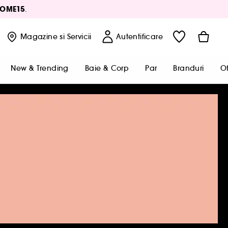
OME15
.
Magazine
si Servicii
Autentificare
New & Trending
Baie & Corp
Par
Branduri
Of