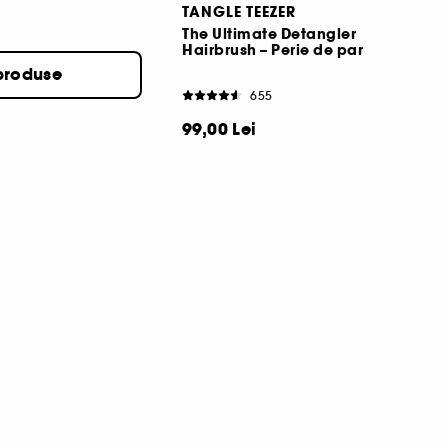
TANGLE TEEZER
The Ultimate Detangler
Hairbrush – Perie de par
ntru par
produse
655
99,00 Lei