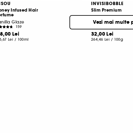
ISOU
INVISIBOBBLE
ney Infused Hair
Slim Premium
erfume
Trio de elastice pe
Vezi mai multe 
nilla Glaze
1
159
18,00 Lei
32,00 Lei
6,67 Lei
/
100ml
264,46 Lei
/
100g