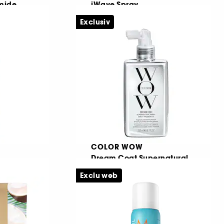
mide
iWave Spray
Spray pentru ondularea parului
Exclusiv
1245
89,00 Lei
De la
100,00 Lei
/
100ml
COLOR WOW
Dream Coat Supernatural
Spray
re
Exclu web
Spray anti-electrizare pentru stralucire
2913
94,00 Lei
De la
86,00 Lei
/
100ml