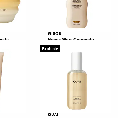
GISOU
mide
Honey Gloss Ceramide
e par
Therapy
Exclusiv
sampon hidratant
14
77,00 Lei
De la
56,00 Lei
/
100ml
OUAI