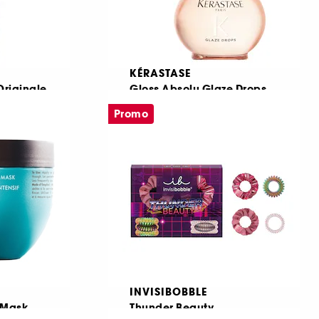
KÉRASTASE
 Originale
Gloss Absolu Glaze Drops
Rezerva ulei de par reincarcabil
Ulei stralucire sublima pentru par lung
Promo
1414
240,00 Lei
533,33 Lei
/
100ml
INVISIBOBBLE
 Mask
Thunder Beauty