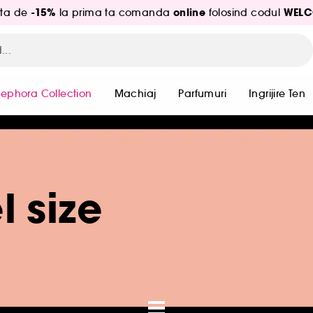
-15%
online
WELC
ita de
la prima ta comanda
folosind codul
Sephora Collection
Machiaj
Parfumuri
Ingrijire Ten
l size