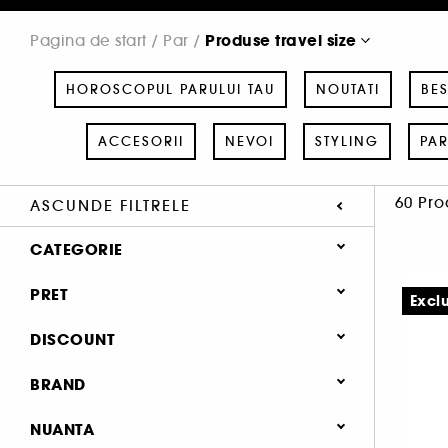
Produse travel size
Pagina de start
Par
HOROSCOPUL PARULUI TAU
NOUTATI
BES
ACCESORII
NEVOI
STYLING
PAR
60 Pr
ASCUNDE FILTRELE
CATEGORIE
Par
PRET
Excl
Horoscopul parului tau (53)
DISCOUNT
Noutati (2)
25% (1)
BRAND
Best Sellers (15)
35.1 (1)
NUANTA
Doar la Sephora (4)
35.7 (1)