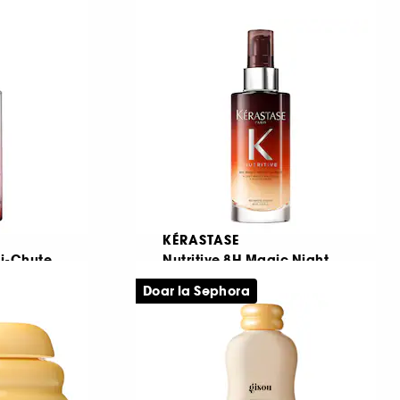
atanta
Set accesorii pentru par
1
50,50 Lei
Cel mai mic pret:
79,00 Lei
-36.1%
66,45 Lei
/
100g
KÉRASTASE
i-Chute
Nutritive 8H Magic Night
Serum
Doar la Sephora
serum fortifiant contra caderii parului
Serum hranitor de noapte pentru par uscat
158
143,00 Lei
De la
322,22 Lei
/
100ml