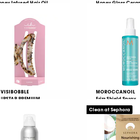
ney Infused Hair Oil
Honey Gloss Cera
Therapy
ei de par multifunctional
balsam hidratant
1478
11
120,00 Lei
77,00 Lei
e la
De la
6,00 Lei
/
100ml
70,00 Lei
/
100ml
NVISIBOBBLE
MOROCCANOIL
LIPSTAR PREMIUM
Frizz Shield Spray
este de par
Spray pentru netezi
Clean at Sephora
,00 Lei
111
4,00 Lei
/
100g
81,00 Lei
De la
103,13 Lei
/
100ml