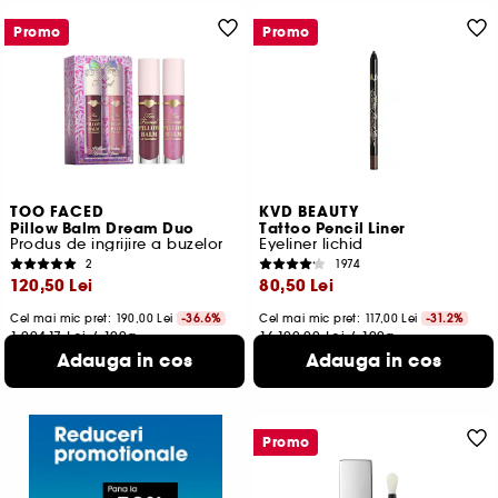
Promo
Promo
TOO FACED
KVD BEAUTY
Pillow Balm Dream Duo
Tattoo Pencil Liner
Produs de ingrijire a buzelor
Eyeliner lichid
2
1974
120,50 Lei
80,50 Lei
Cel mai mic pret:
190,00 Lei
-36.6%
Cel mai mic pret:
117,00 Lei
-31.2%
1.004,17 Lei
/
100g
16.100,00 Lei
/
100g
Adauga in cos
Adauga in cos
Promo