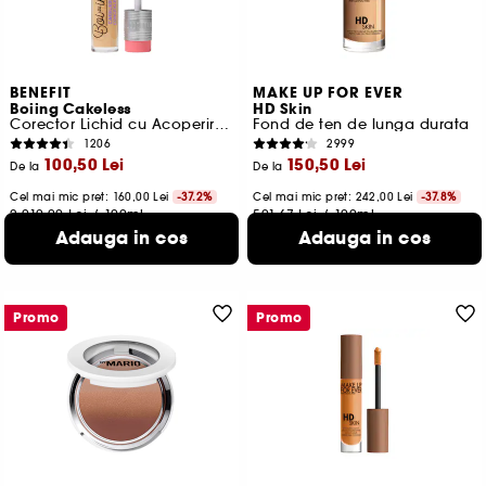
BENEFIT
MAKE UP FOR EVER
Boiing Cakeless
HD Skin
Corector Lichid cu Acoperire Mare
Fond de ten de lunga durata
1206
2999
100,50 Lei
150,50 Lei
De la
De la
Cel mai mic pret:
160,00 Lei
-37.2%
Cel mai mic pret:
242,00 Lei
-37.8%
2.010,00 Lei
/
100ml
501,67 Lei
/
100ml
16 variante disponibile
25 variante disponibile
Adauga in cos
Adauga in cos
Promo
Promo