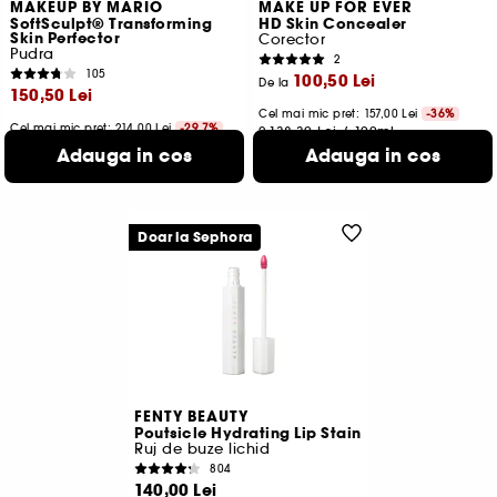
MAKEUP BY MARIO
MAKE UP FOR EVER
SoftSculpt® Transforming
HD Skin Concealer
Skin Perfector
Corector
Pudra
2
105
100,50 Lei
De la
150,50 Lei
Cel mai mic pret:
157,00 Lei
-36%
Cel mai mic pret: 214,00 Lei
-29.7%
2.138,30 Lei
/
100ml
1.710,23 Lei
/
100g
13 variante disponibile
Adauga in cos
Adauga in cos
4 variante disponibile
Doar la Sephora
FENTY BEAUTY
Poutsicle Hydrating Lip Stain
Ruj de buze lichid
804
140,00 Lei