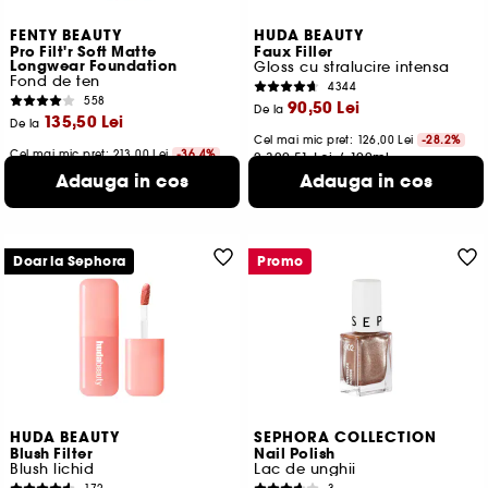
FENTY BEAUTY
HUDA BEAUTY
Pro Filt'r Soft Matte
Faux Filler
Longwear Foundation
Gloss cu stralucire intensa
Fond de ten
4344
558
90,50 Lei
De la
135,50 Lei
De la
Cel mai mic pret:
126,00 Lei
-28.2%
Cel mai mic pret:
213,00 Lei
-36.4%
2.320,51 Lei
/
100ml
423,44 Lei
/
100ml
13 variante disponibile
Adauga in cos
Adauga in cos
50 variante disponibile
Doar la Sephora
Promo
HUDA BEAUTY
SEPHORA COLLECTION
Blush Filter
Nail Polish
Blush lichid
Lac de unghii