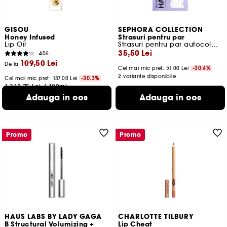
GISOU
SEPHORA COLLECTION
Honey Infused
Strasuri pentru par
Lip Oil
Strasuri pentru par autocolante
35,50 Lei
406
109,50 Lei
De la
Cel mai mic pret:
51,00 Lei
-30.4%
2 variante disponibile
Cel mai mic pret:
157,00 Lei
-30.3%
1.368,75 Lei
/
100ml
12 variante disponibile
Adauga in cos
Adauga in cos
Promo
Promo
HAUS LABS BY LADY GAGA
CHARLOTTE TILBURY
B Structural Volumizing +
Lip Cheat