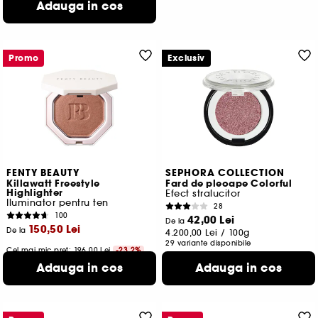
4 variante disponibile
Adauga in cos
Promo
Exclusiv
FENTY BEAUTY
SEPHORA COLLECTION
Killawatt Freestyle
Fard de pleoape Colorful
Highlighter
Efect stralucitor
Iluminator pentru ten
28
100
42,00 Lei
De la
150,50 Lei
De la
4.200,00 Lei
/
100g
29 variante disponibile
Cel mai mic pret:
196,00 Lei
-23.2%
1.881,25 Lei
/
100g
Adauga in cos
Adauga in cos
8 variante disponibile