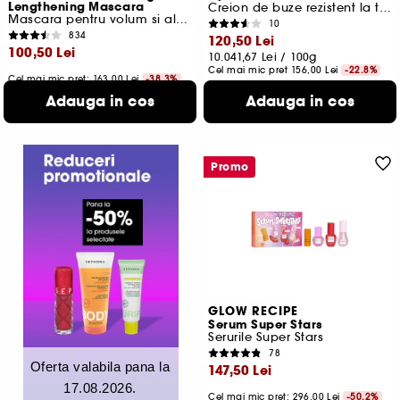
Lengthening Mascara
Creion de buze rezistent la transfer
Mascara pentru volum si alungire
10
834
120,50 Lei
100,50 Lei
10.041,67 Lei
/
100g
Cel mai mic pret
156,00 Lei
-22.8%
Cel mai mic pret:
163,00 Lei
-38.3%
31 variante disponibile
1.256,25 Lei
/
100ml
Adauga in cos
Adauga in cos
Promo
GLOW RECIPE
Serum Super Stars
Serurile Super Stars
78
Oferta valabila pana la
147,50 Lei
17.08.2026.
Cel mai mic pret:
296,00 Lei
-50.2%