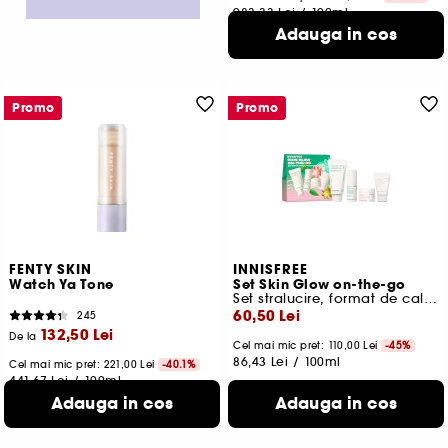
983,33 Lei
/
100ml
Adauga in cos
Promo
Promo
FENTY SKIN
INNISFREE
Watch Ya Tone
Set Skin Glow on-the-go
Set stralucire, format de calatorie
60,50 Lei
245
132,50 Lei
De la
Cel mai mic pret:
110,00 Lei
-45%
86,43 Lei
/
100ml
Cel mai mic pret:
221,00 Lei
-40.1%
441,67 Lei
/
100ml
2 variante disponibile
Adauga in cos
Adauga in cos