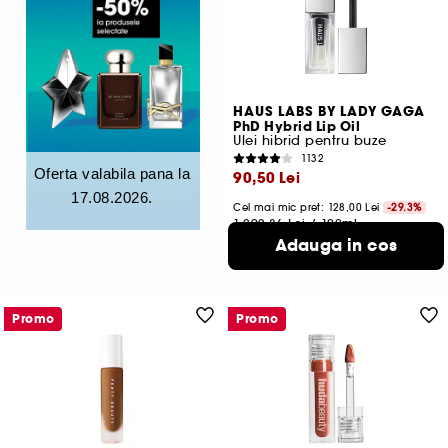
HAUS LABS BY LADY GAGA
PhD Hybrid Lip Oil
Ulei hibrid pentru buze
1132
Oferta valabila pana la
90,50 Lei
17.08.2026.
Cel mai mic pret:
128,00 Lei
-29.3%
1.292,86 Lei
/
100ml
4 variante disponibile
Adauga in cos
Promo
Promo