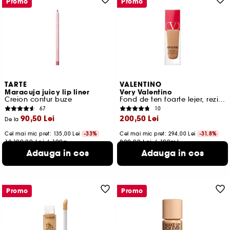
Promo
Promo
TARTE
VALENTINO
Maracuja juicy lip liner
Very Valentino
Creion contur buze
Fond de ten foarte lejer, rezistenta timp de 24 de ore, SPF 25
67
10
90,50 Lei
200,50 Lei
De la
Cel mai mic pret:
135,00 Lei
-33%
Cel mai mic pret: 294,00 Lei
-31.8%
18.100,00 Lei
/
100g
802,00 Lei
/
100ml
4 variante disponibile
14 variante disponibile
Adauga in cos
Adauga in cos
Promo
Promo