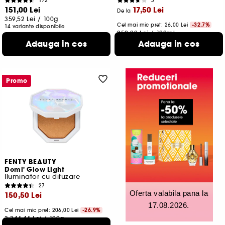
172
3
151,00 Lei
17,50 Lei
De la
359,52 Lei
/
100g
Cel mai mic pret:
26,00 Lei
-32.7%
14 variante disponibile
250,00 Lei
/
100ml
36 variante disponibile
Adauga in cos
Adauga in cos
Promo
FENTY BEAUTY
Demi' Glow Light
Iluminator cu difuzare
27
Oferta valabila pana la
150,50 Lei
17.08.2026.
Cel mai mic pret: 206,00 Lei
-26.9%
3.344,44 Lei
/
100g