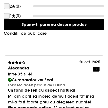
2
(0)
1
(0)
Spune-ti parerea despre produs
Conditii de publicare
20 oct. 2025
Alexandra
Între 35 și 44
Cumparator verificat
Folosesc acest produs de O luna
Un fond de ten cu aspect natural
Mi am dorit sa incerc demult acest fdt insa
mi-a fost foarte greu cu alegerea nuantei
fiind comanda online. M-a ajutat mai m...