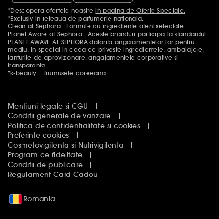
*Descopera ofertele noastre
in pagina de Oferte Speciale.
Mentiuni aditionale
*Exclusiv in reteaua de parfumerie nationala.
Clean at Sephora : Formule cu ingrediente atent selectate.
Planet Aware at Sephora : Aceste branduri participa la standardul
PLANET AWARE AT SEPHORA datorita angajamentelor lor pentru
mediu, in special in ceea ce priveste ingredientele, ambalajele,
lanturile de aprovizionare, angajamentele corporative si
transparenta.
*k-beauty = frumusete coreeana
Mentiuni legale si CGU
Conditii generale de vanzare
Politica de confidentialitate si cookies
Preferinte cookies
Cosmetovigilenta si Nutrivigilenta
Program de fidelitate
Conditii de publicare
Regulament Card Cadou
Romania