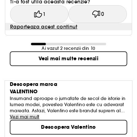
Ti-a fost utila aceasta recenzie?
1
0
Raporteaza acest continut
Ai vazut 2 recenzii din 10
Vezi mai multe recenzii
Descopera marca
VALENTINO
Insumand aproape o jumatate de secol de istorie in
lumea modei, povestea Valentino este cu adevarat
mareata. Astazi, Valentino este brandul suprem al
haute couture-ului italian si exprima esenta
Vezi mai mult
elegantei si a stralucirii italiene. Denumit "ultimul
Descopera Valentino
imparat al modei", Valentino si-a lasat amprenta pe
aproape jumatate de secol de moda, impunandu-si