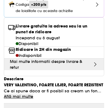
+200 pts
Castiga
de loialitate cu aceasta achizitie
Livrare gratuita la adresa sau la un
punct de ridicare
Incepand cu 6 august
Disponibil
Ridicare in 2H din magazin
Indisponibil
Mai multe informatii despre livrare &
retur
Descriere
VERY VALENTINO, FOARTE LEJER, FOARTE REZISTENT
Ce ai spune daca ar fi posibil sa cream un fond
REZISTENTA LIGHT-LASTINGTMC
Află mai multe
de ten care sa combine acoperirea cu o
lejeritate extrema, care sa reproduca senzatia
Pe cat de lejer, pe atat de rezistent, finisajul semi-