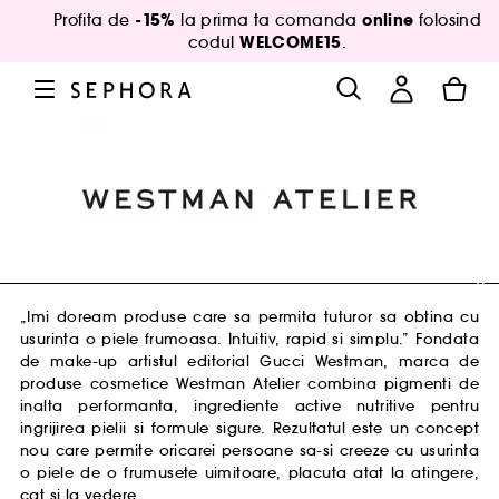
-15%
online
Profita de
la prima ta comanda
folosind
WELCOME15
codul
.
„Imi doream produse care sa permita tuturor sa obtina cu
usurinta o piele frumoasa. Intuitiv, rapid si simplu.” Fondata
de make-up artistul editorial Gucci Westman, marca de
produse cosmetice Westman Atelier combina pigmenti de
inalta performanta, ingrediente active nutritive pentru
ingrijirea pielii si formule sigure. Rezultatul este un concept
nou care permite oricarei persoane sa-si creeze cu usurinta
o piele de o frumusete uimitoare, placuta atat la atingere,
cat si la vedere.