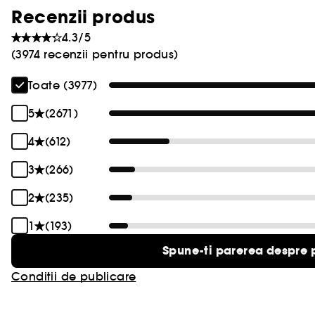
Recenzii produs
4.3/5
(3974 recenzii pentru produs)
Toate (3977)
5
(2671)
4
(612)
3
(266)
2
(235)
1
(193)
Spune-ti parerea despre 
Conditii de publicare