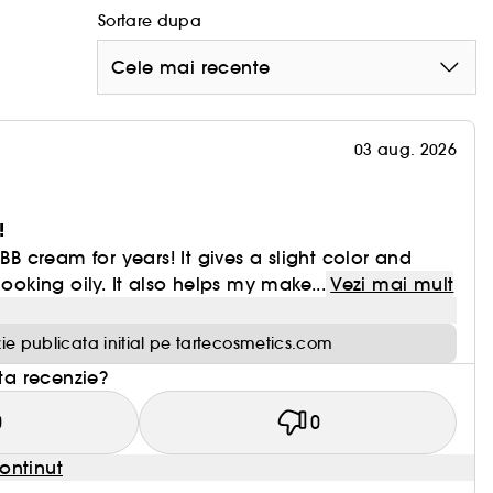
Sortare dupa
Cele mai recente
03 aug. 2026
!
 BB cream for years! It gives a slight color and
looking oily. It also helps my make...
Vezi mai mult
ie publicata initial pe tartecosmetics.com
sta recenzie?
0
0
ontinut