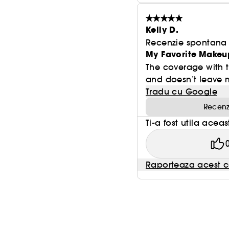
Kelly D.
Recenzie spontana f
My Favorite Makeu
The coverage with t
and doesn’t leave m
Tradu cu Google
Recenz
Ti-a fost utila acea
Raporteaza acest c