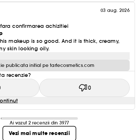
03 aug. 2026
ara confirmarea achizitiei
p
his makeup is so good. And it is thick, creamy,
y skin looking oily.
ie publicata initial pe tartecosmetics.com
sta recenzie?
0
0
ontinut
Ai vazut 2 recenzii din 3977
Vezi mai multe recenzii