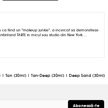
is ca fiind un "makeup junkie", a incercat sa demonstreze
infiintand TARTE in micul sau studio din New York.
e inalta calitate, iar astazi, formulele castigatoare Tarte
e 200 de tari, fiind laudate de catre editorii revistelor
dem in performanta si in naturalete, in creativitate si in
)
|
Tan (30ml)
|
Tan-Deep (30ml)
|
Deep Sand (30ml)
Abonează-te