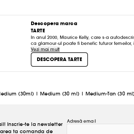
Descopera marca
TARTE
In anul 2000, Maurice Kelly, care s-a autodescr
ca glamour-ul poate fi benefic tuturor femeilor, 
Suntem pionieri in folosirea produselor naturale d
Vezi mai mult
si ambalajele eco-chic se comercializeaza in pest
DESCOPERA TARTE
de frumusete, influenceri si celebritati. La Tarte, noi credem in eliminarea barierelor de pe taramul
frumusetii si in stergerea stereoripurilor. Noi cre
puterea ingredientelor. Noi nu facem niciun compromis cand vine vorba despre ceea ce punem pe
piele si voi ar trebui sa faceti acelasi lucru!
Medium (30ml)
|
Medium (30 ml)
|
Medium-Tan (30 ml
Adresă email
l! Inscrie-te la newsletter
atoarea ta comanda de