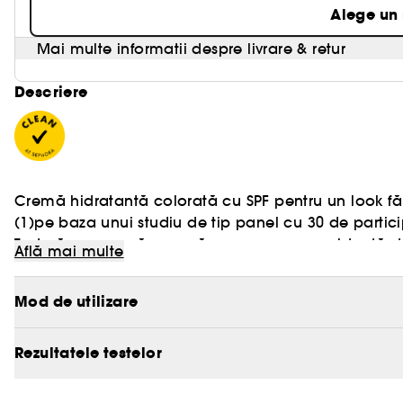
Alege un
Mai multe informatii despre livrare & retur
Descriere
Cremă hidratantă colorată cu SPF pentru un look fă
(1)pe baza unui studiu de tip panel cu 30 de partici
Textură cremoasă, ușoară ca un nor, cu rezistență de
Află mai multe
uniformizarea aspectului pielii texturate.
Mai multe informatii despre Clean at Sephora
[AICI
Cremă hidratantă colorată cu acoperire medie, const
Mod de utilizare
100% au spus că estompează aspectul porilor & nu se
Formulată cu complex triple-B™ pentru a difuza lumin
porilor.
Rezultatele testelor
SPF 30 cu spectru larg ajută la protejarea pielii.
Cruelty-free & testată dermatologic.