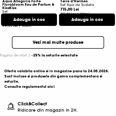
Aqua Allegoria Forte
Terre d'Hermès
Florabloom Eau de Parfum &
Set Apa de Toaleta
KissKiss
715,00 Lei
Set
715,00 Lei
/
100ml
1
Adauga in cos
Adauga in cos
748,00 Lei
997,33 Lei
/
100ml
Vezi mai multe produse
Pagina de start
-25% la seturile selectate
Oferta valabila online si in magazine pana la 24.05.2026.
Sunt incluse si produsele din gama complementara si
seturile.
Consulta regulamentul
aici
Click&Collect
Ridicare din magazin in 2H.