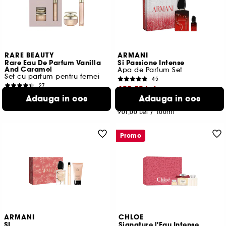
RARE BEAUTY
ARMANI
Rare Eau De Parfum Vanilla
Si Passione Intense
And Caramel
Apa de Parfum Set
Set cu parfum pentru femei
45
27
450,50 Lei
434,00 Lei
Adauga in cos
Adauga in cos
723,33 Lei
/
100ml
Cel mai mic pret:
740,00 Lei
-39.1%
901,00 Lei
/
100ml
Promo
ARMANI
CHLOE
SI
Signature l'Eau Intense