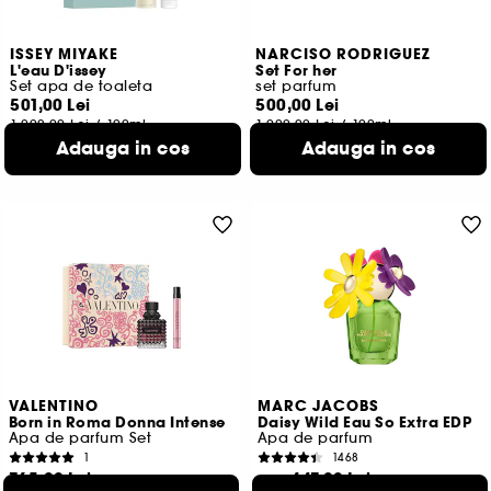
ISSEY MIYAKE
NARCISO RODRIGUEZ
L'eau D'issey
Set For her
Set apa de toaleta
set parfum
501,00 Lei
500,00 Lei
1.002,00 Lei
/
100ml
1.000,00 Lei
/
100ml
Adauga in cos
Adauga in cos
VALENTINO
MARC JACOBS
Born in Roma Donna Intense
Daisy Wild Eau So Extra EDP
Apa de parfum Set
Apa de parfum
1
1468
765,00 Lei
447,00 Lei
De la