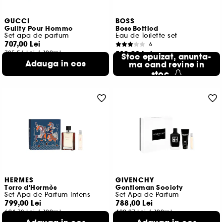
GUCCI
BOSS
Guilty Pour Homme
Boss Bottled
Set apa de parfum
Eau de Toilette set
707,00 Lei
6
785,56 Lei
/
100ml
510,00 Lei
Stoc epuizat, anunta-
Adauga in cos
510,00 Lei
ma cand revine in
/
100ml
stoc
HERMES
GIVENCHY
Terre d'Hermès
Gentleman Society
Set Apa de Parfum Intens
Set Apa de Parfum
799,00 Lei
788,00 Lei
694,78 Lei
/
100ml
420,27 Lei
/
100ml