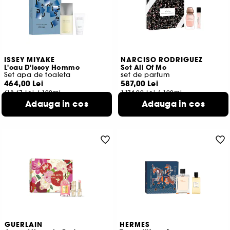
ISSEY MIYAKE
NARCISO RODRIGUEZ
L'eau D'issey Homme
Set All Of Me
Set apa de toaleta
set de parfum
464,00 Lei
587,00 Lei
618,67 Lei
/
100ml
1.174,00 Lei
/
100ml
Adauga in cos
Adauga in cos
GUERLAIN
HERMES