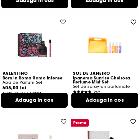
Adauga in cos
Adauga in cos
VALENTINO
SOL DE JANEIRO
Born in Roma Uomo Intense
Ipanema Sunrise Cheirosa
Perfume Mist Set
Apa de Parfum Set
Set de spray-uri parfumate
605,00 Lei
269
1.008,33 Lei
/
100ml
194,00 Lei
Adauga in cos
Adauga in cos
161,67 Lei
/
100ml
Promo