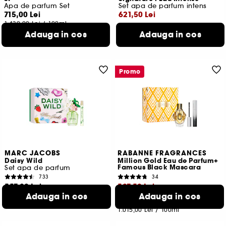
Apa de parfum Set
Set apa de parfum intens
715,00 Lei
621,50 Lei
1.430,00 Lei
/
100ml
Cel mai mic pret:
888,00 Lei
-30%
Adauga in cos
Adauga in cos
303,17 Lei
/
100ml
Promo
MARC JACOBS
RABANNE FRAGRANCES
Daisy Wild
Million Gold Eau de Parfum+
Famous Black Mascara
Set apa de parfum
733
34
557,00 Lei
507,50 Lei
Adauga in cos
Adauga in cos
1.114,00 Lei
/
100ml
Cel mai mic pret:
677,00 Lei
-25%
1.015,00 Lei
/
100ml