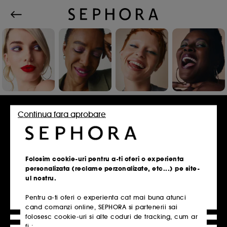
Conecteaza-te sau inscrie-te
Continua fara aprobare
Adresa de e-mail
Folosim cookie-uri pentru a-ti oferi o experienta
personalizata (reclame perzonalizate, etc...) pe site-
ul nostru.
Pentru a-ti oferi o experienta cat mai buna atunci
Ai un card de fidelitate?
cand comanzi online, SEPHORA si partenerii sai
Introdu aceeasi adresa de e-mail pe care ai
folosesc cookie-uri si alte coduri de tracking, cum ar
folosit-o la inscrierea in magazin.
fi :