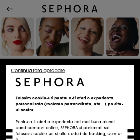
Conecteaza-te sau inscrie-te
Continua fara aprobare
Adresa de e-mail
Folosim cookie-uri pentru a-ti oferi o experienta
personalizata (reclame perzonalizate, etc...) pe site-
ul nostru.
Pentru a-ti oferi o experienta cat mai buna atunci
Ai un card de fidelitate?
cand comanzi online, SEPHORA si partenerii sai
Introdu aceeasi adresa de e-mail pe care ai
folosesc cookie-uri si alte coduri de tracking, cum ar
folosit-o la inscrierea in magazin.
fi :