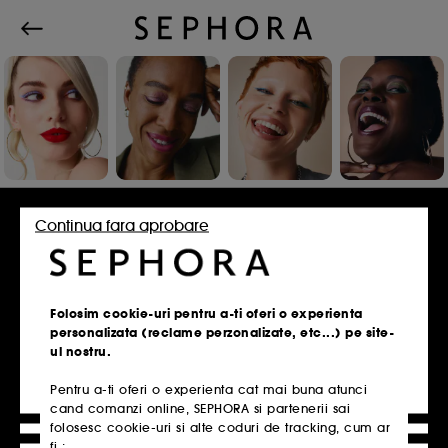
Conecteaza-te sau inscrie-te
Continua fara aprobare
Adresa de e-mail
Folosim cookie-uri pentru a-ti oferi o experienta
personalizata (reclame perzonalizate, etc...) pe site-
ul nostru.
Pentru a-ti oferi o experienta cat mai buna atunci
Ai un card de fidelitate?
cand comanzi online, SEPHORA si partenerii sai
Introdu aceeasi adresa de e-mail pe care ai
folosesc cookie-uri si alte coduri de tracking, cum ar
folosit-o la inscrierea in magazin.
fi :